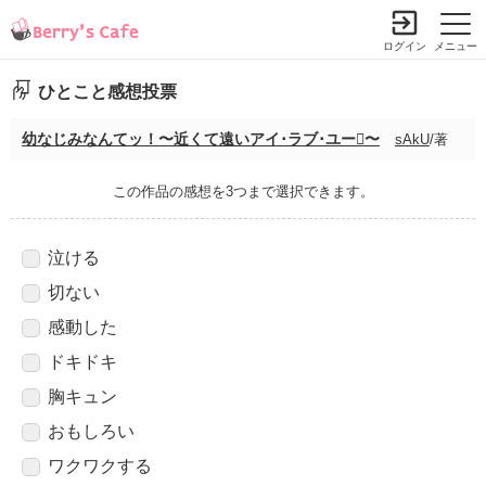
ログイン
メニュー
ひとこと感想投票
幼なじみなんてッ！〜近くて遠いアイ･ラブ･ユー〜
sAkU
/著
この作品の感想を3つまで選択できます。
泣ける
切ない
感動した
ドキドキ
胸キュン
おもしろい
ワクワクする