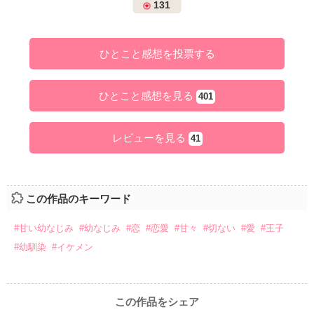
131
ひとこと感想を投票する
ひとこと感想を見る
401
レビューを見る
41
この作品のキーワード
#甘い幼なじみ
#幼なじみ
#恋
#恋愛
#甘々
#切ない
#愛
#王子
#幼馴染
#イケメン
この作品をシェア