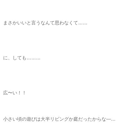
まさかいいと言うなんて思わなくて……
に、しても………
広〜い！！
小さい頃の遊びは大半リビングか庭だったからな―…