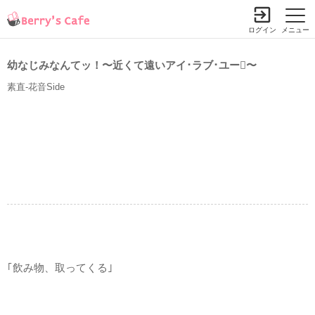
ログイン
メニュー
幼なじみなんてッ！〜近くて遠いアイ･ラブ･ユー〜
素直-花音Side
｢飲み物、取ってくる｣