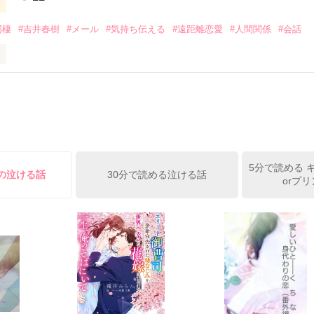
デアが満載。

s Cafe」限定で、

同棲
#吉井春樹
#メール
#気持ち伝える
#遠距離恋愛
#人間関係
#会話
さんの感想や、

も聞けちゃうので、

食べさせたい時の

うぞ！
として徹夜つづきの日々を過ごすかたわら、妻へのメッセージを書きつ
、 多くの女性読者の共感を呼んだことで『しあわせが、しあわせを、
家デビューした吉井春樹さん。

作品を読む
さん直伝の、気持ちをもっと上手に伝える、ことばの幸せな使い方ガイド
5分で読める 
「すきです」「ごめんなさい」「だいじょうぶ」「よくできました」な
けの泣ける話
30分で読める泣ける話
orプ
励ましのメッセージを伝える小さなテクニックについて解説するととも
分自身を見つめるきっかけも促してくれる、「気持ちの伝え方」「自分
作品を読む