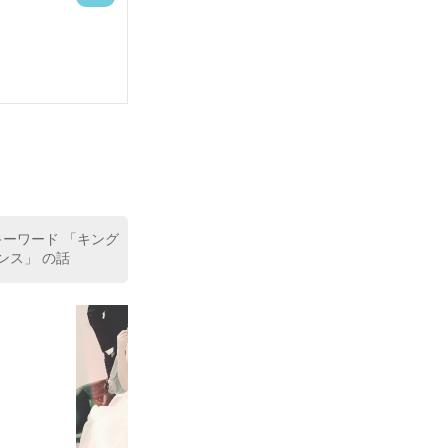
づっていたブロ
みつけてきた。』
。

キーワード 「キング
ど、大切な誰か
リンス」 の話
に、その言葉を
らしさの磨き