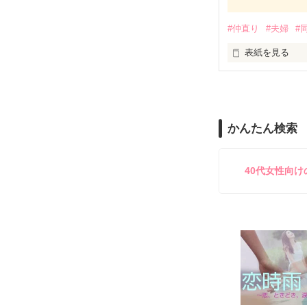
簡単便利なアイ
しかも「Berry'
#仲直り
#夫婦
#
ご主人・おさる
お子さんの反応
表紙を見る
大切なあの人に
参考にもぜひど
コピーライター
グが人気となり
で2004年に作
かんたん検索
この作品は吉井
「ありがとう」
40代女性向
に感謝や好意、
用いることで自