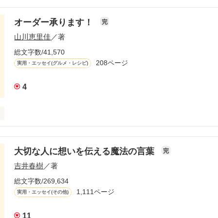
オーダー承ります！
完
生きるとかはあまり考えていなかったよ。

山川恵里佳
／著
と、好きなことだけやってきたね。

総文字数/41,570
208ページ
実用・エッセイ(グルメ・レシピ)
の体験をもとに綴ったフィクションです。

4
ます！」は、

『ありがとッ！』（テレビ神奈川）

作品を読む
佳さんがオススメの料理を

大切な人に想いを伝える魔法の言葉
完
ーナー。

吉井春樹
／著
い合わせが絶えないという、

ピを山川さんが

総文字数/269,634
afe」で連載します！

1,111ページ
実用・エッセイ(その他)
用したメニューには、

して気軽に取り入れられる

11