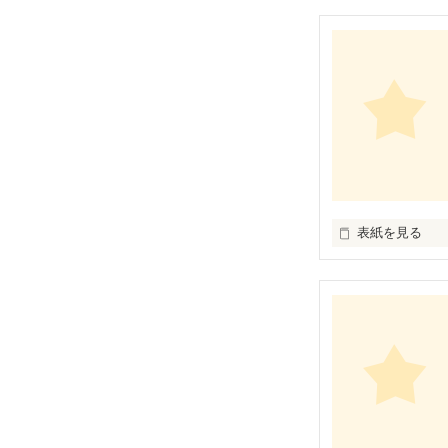
どういうふうに
自分が楽しいこ
この物語は自分
表紙を見る
「オーダー承り
お昼のTV番組
にて、山川恵里
紹介する人気コ
毎週番組への問
この話題のレシ
「Berry's C
身近な食材を使
いつもの一品と