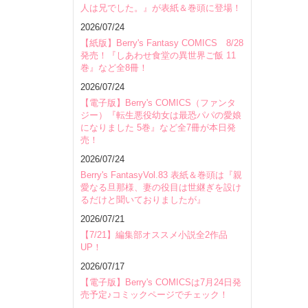
人は兄でした。』が表紙＆巻頭に登場！
2026/07/24
【紙版】Berry's Fantasy COMICS 8/28
発売！『しあわせ食堂の異世界ご飯 11
巻』など全8冊！
2026/07/24
【電子版】Berry's COMICS（ファンタ
ジー）『転生悪役幼女は最恐パパの愛娘
になりました 5巻』など全7冊が本日発
売！
2026/07/24
Berry's FantasyVol.83 表紙＆巻頭は『親
愛なる旦那様、妻の役目は世継ぎを設け
るだけと聞いておりましたが』
2026/07/21
【7/21】編集部オススメ小説全2作品
UP！
2026/07/17
【電子版】Berry's COMICSは7月24日発
売予定♪コミックページでチェック！