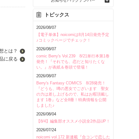
お知らせバックナンバー
トピックス
2026/08/07
【電子単体】noicomiは8月14日発売予定
♪コミックページでチェック！
2026/08/07
想とは？
comic Berry's Vol.239 8/21単行本第1巻
品に戻る
発売！『それでも、恋だと知りたくな
い。』が表紙＆巻頭で登場！
2026/08/07
Berry's Fantasy COMICS 8/28発売！
『どうも、噂の悪女でございます 聖女
の力は差し上げるので、私はお暇頂戴し
ます 1巻』など全8冊！特典情報を公開
しました♪
2026/08/04
【8/4】編集部オススメ小説全2作品UP！
2026/07/24
noicomi vol.172 新連載『合コンで恋した