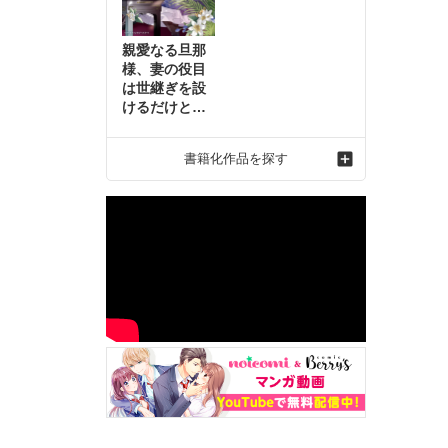
親愛なる旦那
様、妻の役目
は世継ぎを設
けるだけと聞
いておりまし
たが～虐げら
書籍化作品を探す
れ才女の幸せ
な結婚～2