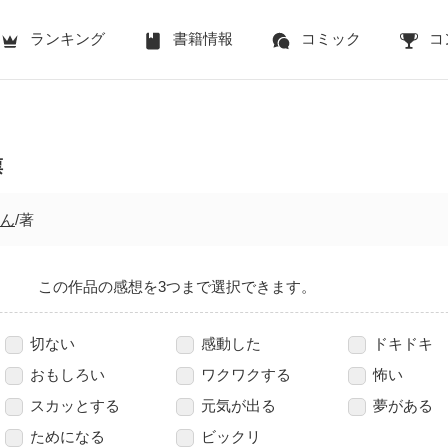
ランキング
書籍情報
コミック
コ
票
ん
/著
この作品の感想を3つまで選択できます。
切ない
感動した
ドキドキ
おもしろい
ワクワクする
怖い
スカッとする
元気が出る
夢がある
ためになる
ビックリ