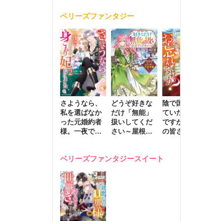
く
が息子に負け
ベリーズファンタジー
じと溺愛して
きます～
さようなら、
どうぞ好きな
陰で国を支え
転
私を選ばなか
だけ「無能」
ていたのは私
と
った元婚約者
扱いしてくだ
ですが、王家
っ
様。一夜で大
さい～屋根裏
の皆さんお忘
国
国君主の身ご
部屋の本の
れですか？～
に
もり妃になり
虫、実は国を
追放された隠
不
ベリーズファンタジースイート
ました２
動かす万能令
れ才女の辺境
保
嬢でした～
スローライフ
で
計画～
能
し