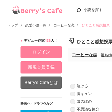
小説を探す
トップ
恋愛小説一覧
コーヒーな恋
ひとこと感想投票
デビュー作家
436
人！
ひとこと感想投
ログイン
コーヒーな恋
姫ちゆ
新規会員登録
Berry's Cafeとは
泣ける
胸キュン
ほのぼの
映画化・ドラマ化など
不思議な気分