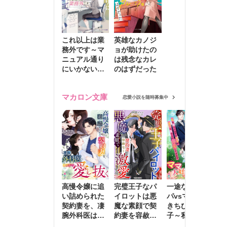
これ以上は業
英雄なカノジ
務外です～マ
ョが助けたの
ニュアル通り
は残念なカレ
にいかない彼
のはずだった
に無難な日々
を崩されて～
マカロン文庫
恋愛小説を随時募集中
高慢令嬢に追
完璧王子なパ
一途な社長パ
執
い詰められた
イロットは悪
パvsママ大好
士
契約妻を、凄
魔な素顔で契
きちびっこ息
偽
腕外科医はこ
約妻を容赦な
子～私を捨て
情
の手で愛し抜
く激愛する
たはずの元夫
堕