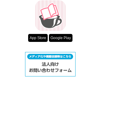
App Store
Google Play