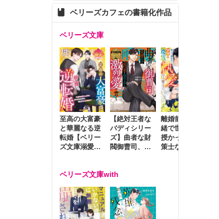
ベリーズカフェの書籍化作品
ベリーズ文庫
至高の大富豪
離婚前夜に内
冷
【絶対王者な
と華麗なる逆
緒で世継ぎを
や
バディシリー
転婚【ベリー
授かったら～
生
ズ】曲者な財
ズ文庫溺愛ア
策士な御曹司
を
閥御曹司、笑
ンソロジー】
はママとベビ
～
顔の圧で契約
ーを執愛で守
つ
妻を攻め立て
ベリーズ文庫with
り離さない～
様
激烈愛で貫く
し