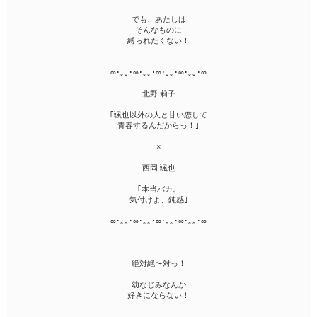
でも、あたしは
そんなものに
縛られたくない！
∞･｡｡･∞･｡｡･∞･｡｡･∞･｡｡･∞
北野 莉子
｢颯也以外の人と甘い恋して
青春するんだからっ！｣
×
西岡 颯也
｢本当バカ。
気付けよ、鈍感｣
∞･｡｡･∞･｡｡･∞･｡｡･∞･｡｡･∞
絶対絶〜対っ！
幼なじみなんか
好きにならない！