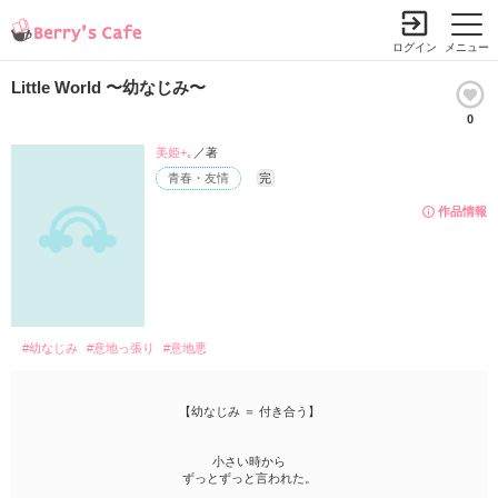
ログイン
メニュー
Little World 〜幼なじみ〜
0
美姫+｡
／著
青春・友情
完
作品情報
#幼なじみ
#意地っ張り
#意地悪
【幼なじみ ＝ 付き合う】
小さい時から
ずっとずっと言われた。