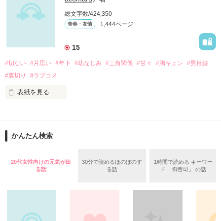
フェンス越しに見ていた

総文字数/424,350
1,444ページ
青春・友情
＊爽やか青春ラブストーリー＊

15
#切ない
#片思い
#年下
#幼なじみ
#三角関係
#甘々
#胸キュン
#男目線
夏なのに大きな声だして…………そんな貴方に一目惚れ

#裏切り
#ラブコメ
     クールビューティ

表紙を見る
           ×

高校２年の中途半端な時期に

     ド天然無関心野郎

見知らぬ土地へ

かんたん検索
      素直になれない

引っ越してきた。

      そんな２人の

※この物語はフィクションです。実在するものとは、一切関係
20代女性向けの元気が出
30分で読めるほのぼのす
1時間で読める キーワー
ありません。

る話
る話
ド 「御曹司」 の話
      ― 甘酸っぱい 

そこであたしを

      恋愛ストーリ―

誹謗・中傷は、ご遠慮願います。

待ち受けていたのは…？
