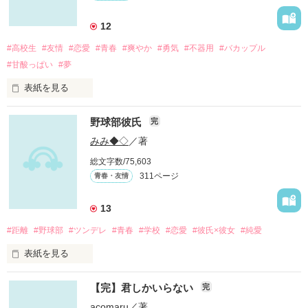
12
#高校生
#友情
#恋愛
#青春
#爽やか
#勇気
#不器用
#バカップル
#甘酸っぱい
#夢
表紙を見る
野球部彼氏
完
みみ◆◇
／著
総文字数/75,603
311ページ
青春・友情
不機嫌でイライラしてばかりいた

13
あの頃のあたしを変えたのは、

#距離
#野球部
#ツンデレ
#青春
#学校
#恋愛
#彼氏×彼女
#純愛
表紙を見る
太陽みたいなアイツの笑顔だった

【完】君しかいらない
完
acomaru
／著