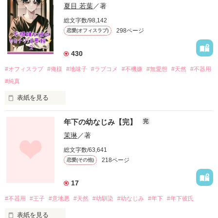
夏目 若葉
／著
総文字数/98,142
298ページ
恋愛(オフィスラブ)
430
#オフィスラブ
#俺様
#地味子
#ラブコメ
#不機嫌
#無愛想
#天然
#不器用
#純真
表紙を見る
無愛想でぶっきらぼうで、口は悪いし態度はデカい

年下の幼なじみ【完】
完
いわゆる………かなりの『 俺様 』で

茉琳
／著
総文字数/63,641
今やマーケティング部になくてはならない王様

218ページ
恋愛(その他)
不機嫌男　　風見 太雅（ｶｻﾞﾐ ﾀｲｶﾞ）

17
#不器用
#王子
#意地悪
#天然
#幼馴染
#幼なじみ
#年下
#年下彼氏
表紙を見る
そんなとんでもない人と付き合うことになった
