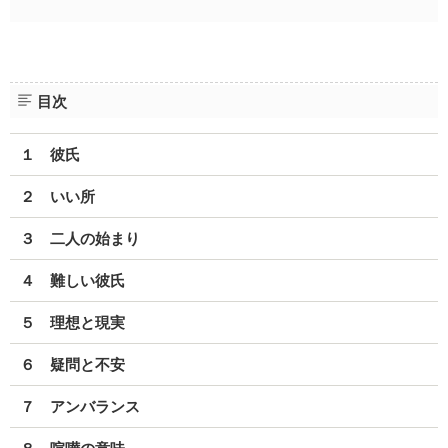
目次
１ 彼氏
２ いい所
３ 二人の始まり
４ 難しい彼氏
５ 理想と現実
６ 疑問と不安
７ アンバランス