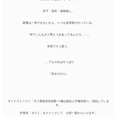
年下・高卒・資格無し。
家事は一切できないから、いつも奈津美がやっている。
「何でこんなダメ男とつきあってるんだろ……」
本気でそう思う。
……でもそれはやっぱり
『好きだから』
サイドストーリー「ダメ男依存症候群 〜俺は彼女に中毒症状〜」完結していま
す。
作者名「カスミ」をクリックして、小説一覧からいけます。