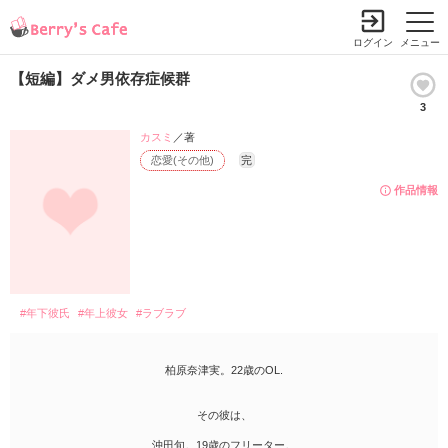
ログイン
メニュー
【短編】ダメ男依存症候群
3
カスミ
／著
恋愛(その他)
完
作品情報
#年下彼氏
#年上彼女
#ラブラブ
柏原奈津実。22歳のOL.
その彼は、
沖田旬。19歳のフリーター。