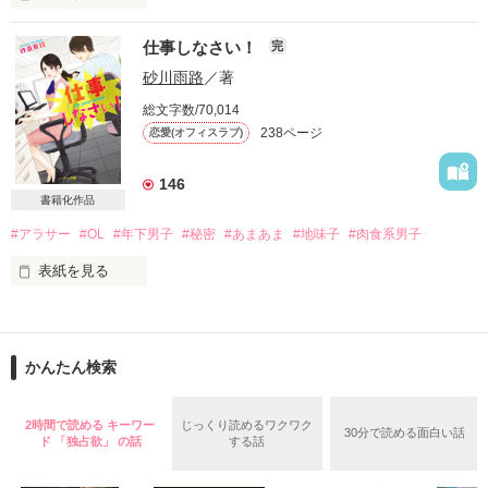
仕事しなさい！
完
天然・癒し系地味子　　緒川 寧々（ｵｶﾞﾜ ﾈﾈ）

砂川雨路
／著
「ねぇ、キスしていい？」

総文字数/70,014
238ページ
恋愛(オフィスラブ)
女にとって、恋愛に不安はつきまとうもの

極上の恋は

146
書籍化作品
ずっと好きだった人と。

そして本日もまた

#アラサー
#OL
#年下男子
#秘密
#あまあま
#地味子
#肉食系男子
彼のカミナリ注意報が継続で発令中です

表紙を見る
いつになったら

2014年10月10日

書籍発売にともないまして、

君は振り向いてくれるの？

*:;;;:*:;;;:*+☆+*:;;;:*:;;;:*+☆+*:;;;:*:;;;:*+☆+*:;;;:*:;;;:*+☆+

9月10日より29ページまでの試し読みとさせていただきます。

かんたん検索
※こちらは前作の続編になります。ご注意ください。

*****

2時間で読める キーワー
じっくり読めるワクワク
切なくて

（古い作品ですので直してはいますが拙い文章です。ご了承く
30分で読める面白い話
ド 「独占欲」 の話
する話
ださいませ）

それ以上に君が好きで

入社9年目。
