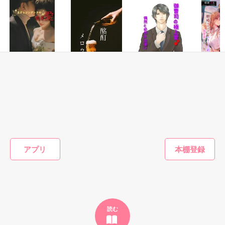
※素敵なレビュー、ありがとうございます！

31歳、男性経験ゼロ。

砂川雨路 様

出会ったその日から

青木紗良 様

………結婚の予定、当然なし。

★凛ちゃん☆ 様

coyumico 様

usamo 様

そんな私に迫る強引なヤツ。

君だけしか

＠たぬき 様

恋愛(純愛)
恋愛(キケン・ダーク)
恋愛(オフィスラブ)
恋愛(純愛)
目に入ってないんだよ？

王子とシンデレラ
酩酊メロウ
御曹司の極上愛〜
敏腕パイ
の執着愛
偶然と必然の出逢
ドＳな溺
社内イチの地味女

Raika_／著
い〜
するはず
七海 小雪／著
ート副操
せいとも／著
櫻御ゆあ
×

作品を読む
愛妻を甘
離さない
レビューThanks

後輩モテ男(肉食系)

もっと見る
アプリ
*れーｶｻﾏ

かんたん検索の条件を変える
*桃瀬ゆずｻﾏ

*SHIERIｻﾏ

こんなヤツにバージンあげたくない！

私にかまってないで、仕事しなさいよ！

読む
*****
