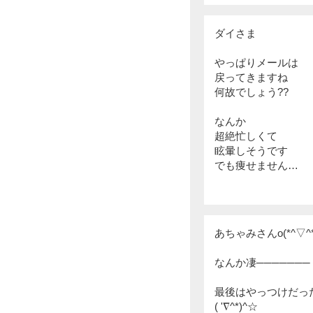
ダイさま
やっぱりメールは
戻ってきますね
何故でしょう??
なんか
超絶忙しくて
眩暈しそうです
でも痩せません…
あちゃみさんo(*^▽^*
なんか凄──────
最後はやっつけだっ
( '∇^*)^☆