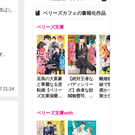
喜ばし
ベリーズカフェの書籍化作品
ベリーズ文庫
す。
至高の大富豪
離婚前夜に内
冷
【絶対王者な
と華麗なる逆
緒で世継ぎを
や
バディシリー
7 21:14
転婚【ベリー
授かったら～
生
ズ】曲者な財
ズ文庫溺愛ア
策士な御曹司
を
閥御曹司、笑
ンソロジー】
はママとベビ
～
顔の圧で契約
ーを執愛で守
つ
妻を攻め立て
ベリーズ文庫with
り離さない～
様
激烈愛で貫く
し