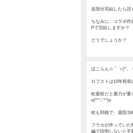
追加分完結したら読
ちなみに、コラボ作品
Pで完結しますか？
どうでしょうか？
ほこらん☆⌒ヽ(*'、＾
ロフストは10年程
松葉杖だと握力が要
o(*^▽^*)o
杖も同様で、退院当
フウカが作っていた
編で説明しないと不