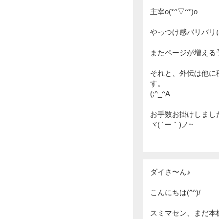
主宰o(*^▽^*)o
やっつけ感バリバリ
またページが増える
それと、外伝は他に
す。
(;^_^A
お手数お掛けしまし
ヾ( ´ー｀)ノ~
ダイさ〜ん♪
こんにちは(^^)/
スミマセン、まだ本棚