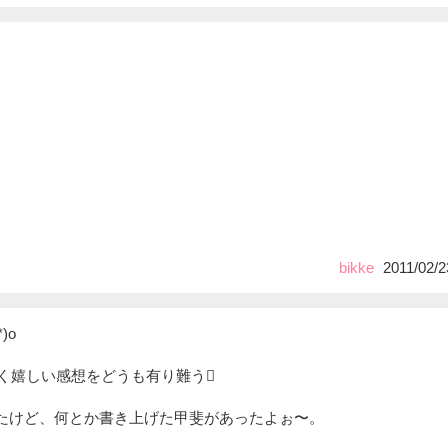
bikke
2011/02/2
)o
─く嬉しい感想をどうも有り難う
たけど、何とか書き上げた甲斐があったよぉ〜。