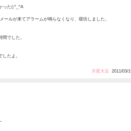
た(;^_^A
地震メールが来てアラームが鳴らなくなり、寝坊しました。
時間でした。
でしたよ。
月星大豆
2011/03/1
～