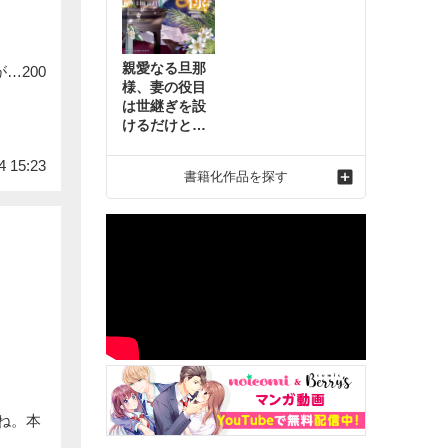
親愛なる旦那
…200
様、妻の役目
は世継ぎを設
けるだけと聞
いておりまし
たが～虐げら
4 15:23
書籍化作品を探す
れ才女の幸せ
な結婚～2
ね。本