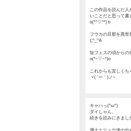
この作品を読んだ人
いことだと思って書
o(*^▽^*)ｂ
フウカの旦那を異世
(;^_^A
短フェスの頃からの
o(*~▽~*)o
これからも宜しくち
ヾ( ´ー｀)ノ~
キャハっ(^ω^)
ダイしゃん。
続きを読みにきました!
博士とリュウ達の出