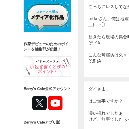
こっちにレスしてなかっ
bikkeさん。俺は
＿ﾄ￣|◯
起きたら現場の集合
(;^_^A
作家デビューのためのポイ
ントを編集部が伝授！
こんな弩寝坊は久々
(;´Д`)A
ダイさま
Berry's Cafe公式アカウント
はご無事ですか？
凄い揺れでしたぁ
けど、無事でしたぁ
Berry's Cafeアプリ版