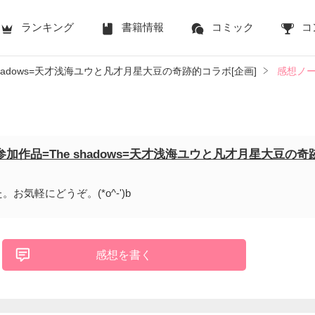
ランキング
書籍情報
コミック
コ
hadows=天才浅海ユウと凡才月星大豆の奇跡的コラボ[企画]
感想ノ
加作品=The shadows=天才浅海ユウと凡才月星大豆の奇
お気軽にどうぞ。(*o^-')b
感想を書く