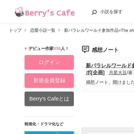
小説を探す
トップ
恋愛小説一覧
新パラレルワールド参加作品=The s
デビュー作家
436
人！
感想ノート
ログイン
新パラレルワールド参
ボ[企画]
月星大豆
/著
新規会員登録
感想ノート、開けました。
Berry's Cafeとは
映画化・ドラマ化など