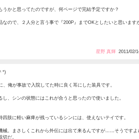
もうかと思ってたのですが、何ページで完結予定ですか？
なので、２人分と言う事で『200P』までOKとしたいと思いますが
星野 真輝
2011/02/1
*)
前に、俺が事故で入院してた時に良く耳にした装具です。
るし、シンの状態にはこれが合うと思ったので使いました。
時四肢に軽い麻痺が残っているシンには、使えないテイです。
機械。まさしくこれから外伝には出て来るんですが……そうですよ
親切だ。