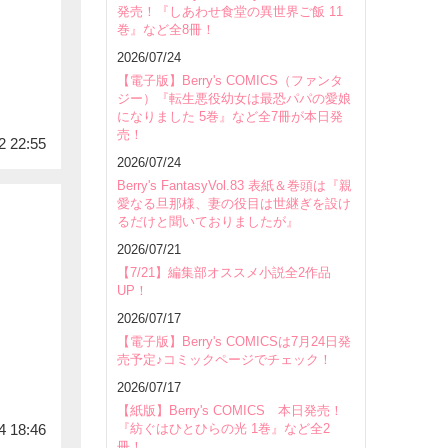
発売！『しあわせ食堂の異世界ご飯 11
巻』など全8冊！
2026/07/24
【電子版】Berry's COMICS（ファンタ
ジー）『転生悪役幼女は最恐パパの愛娘
になりました 5巻』など全7冊が本日発
売！
2 22:55
2026/07/24
Berry's FantasyVol.83 表紙＆巻頭は『親
愛なる旦那様、妻の役目は世継ぎを設け
るだけと聞いておりましたが』
2026/07/21
【7/21】編集部オススメ小説全2作品
UP！
2026/07/17
【電子版】Berry's COMICSは7月24日発
売予定♪コミックページでチェック！
2026/07/17
【紙版】Berry's COMICS 本日発売！
『紡ぐはひとひらの光 1巻』など全2
4 18:46
冊！