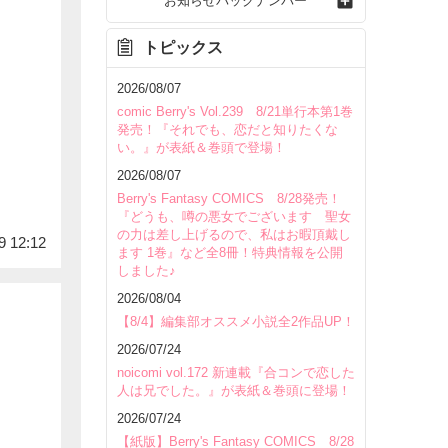
お知らせバックナンバー
トピックス
2026/08/07
comic Berry's Vol.239 8/21単行本第1巻
発売！『それでも、恋だと知りたくな
い。』が表紙＆巻頭で登場！
2026/08/07
Berry's Fantasy COMICS 8/28発売！
『どうも、噂の悪女でございます 聖女
の力は差し上げるので、私はお暇頂戴し
9 12:12
ます 1巻』など全8冊！特典情報を公開
しました♪
2026/08/04
【8/4】編集部オススメ小説全2作品UP！
2026/07/24
noicomi vol.172 新連載『合コンで恋した
人は兄でした。』が表紙＆巻頭に登場！
2026/07/24
【紙版】Berry's Fantasy COMICS 8/28