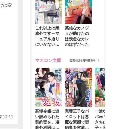
けは変
これ以上は業
英雄なカノジ
務外です～マ
ョが助けたの
ニュアル通り
は残念なカレ
にいかない彼
のはずだった
に無難な日々
を崩されて～
マカロン文庫
恋愛小説を随時募集中
高慢令嬢に追
完璧王子なパ
一途な社長パ
執
7 12:11
い詰められた
イロットは悪
パvsママ大好
士
契約妻を、凄
魔な素顔で契
きちびっこ息
偽
腕外科医はこ
約妻を容赦な
子～私を捨て
情