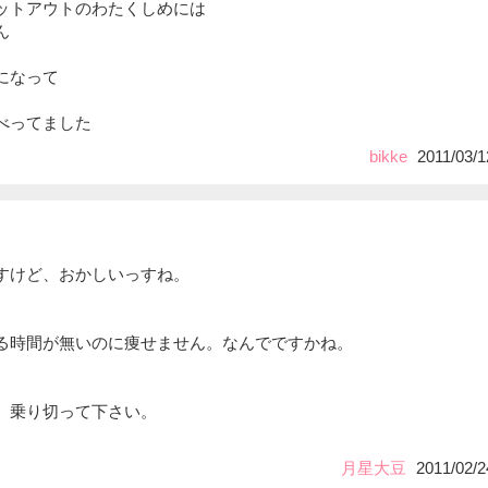
ットアウトのわたくしめには
ん
になって
べってました
bikke
2011/03/1
すけど、おかしいっすね。
る時間が無いのに痩せません。なんでですかね。
、乗り切って下さい。
月星大豆
2011/02/2