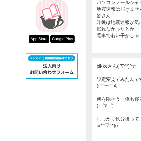
パソコンメールシャ
地震速報は届きませ
皆さん
昨晩は地震速報が気
眠れなかったとか
電車で若い子がしゃ
App Store
Google Play
bikkeさん( '∇^*)^☆
設定変えてみたんで
(;￣ー￣A
何を隠そう、俺も寝
(;゜∇゜)
しっかり鉄分摂って
o(*^▽^*)o