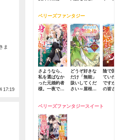
の手で愛し抜
く激愛する
たはずの元夫
堕
く
が息子に負け
ベリーズファンタジー
じと溺愛して
きます～
きま
さようなら、
どうぞ好きな
陰で国を支え
転
私を選ばなか
だけ「無能」
ていたのは私
と
った元婚約者
扱いしてくだ
ですが、王家
っ
様。一夜で大
さい～屋根裏
の皆さんお忘
国
4 17:19
国君主の身ご
部屋の本の
れですか？～
に
もり妃になり
虫、実は国を
追放された隠
不
ベリーズファンタジースイート
ました２
動かす万能令
れ才女の辺境
保
嬢でした～
スローライフ
で
計画～
能
し