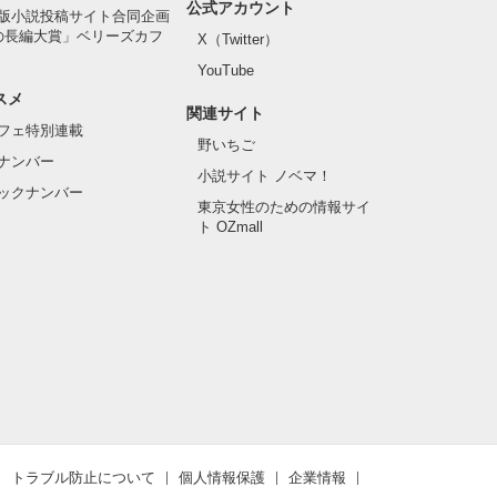
公式アカウント
版小説投稿サイト合同企画
の長編大賞」ベリーズカフ
X（Twitter）
YouTube
スメ
関連サイト
フェ特別連載
野いちご
ナンバー
小説サイト ノベマ！
ックナンバー
東京女性のための情報サイ
ト OZmall
トラブル防止について
個人情報保護
企業情報