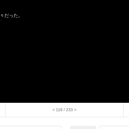
々だった。
< 118 / 233 >