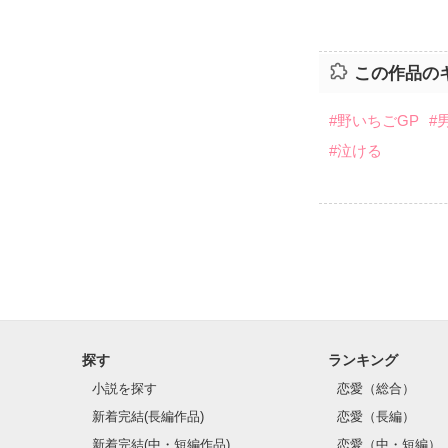
この作品の
#野いちごGP
#
#泣ける
探す
ランキング
小説を探す
恋愛（総合）
新着完結(長編作品)
恋愛（長編）
新着完結(中・短編作品)
恋愛（中・短編）