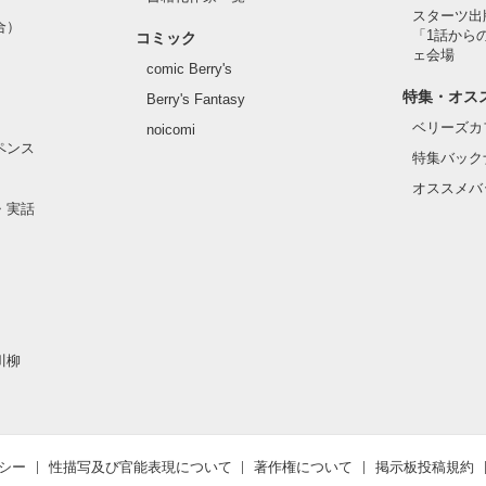
スターツ出
合）
「1話から
コミック
ェ会場
comic Berry's
特集・オス
Berry's Fantasy
ベリーズカ
noicomi
ペンス
特集バック
オススメバ
・実話
川柳
シー
性描写及び官能表現について
著作権について
掲示板投稿規約