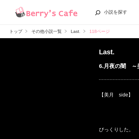
小説を探す
トップ
その他小説一覧
Last.
118ページ
Last.
6.月夜の闇 
【美月 side】
びっくりした。