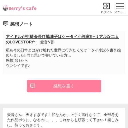
ログイン
メニュー
感想ノート
アイドルが生徒会長!?地味子はケータイ小説家!!~リアルな二人
のLOVESTORY~
愛音*
/著
私も今の日常とはかけ離れた世界に行きたくてケータイ小説を書き始
めたました!!同じ思いで書いている方…
感想頂けたら
ウレシイです♪
感想を書く
愛音さん、天才すぎです！私なんか、上手く書けなくて、全部考え
た作品ボツに、なるのに、、、これからも頑張って下さい！楽しみ
に、待っておきます。