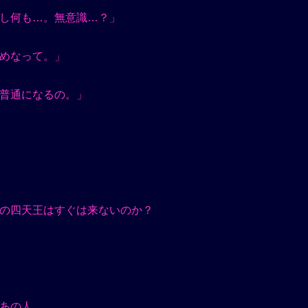
し何も…。無意識…？」
めなって。」
普通になるの。」
の四天王はすぐは来ないのか？
あの人…。