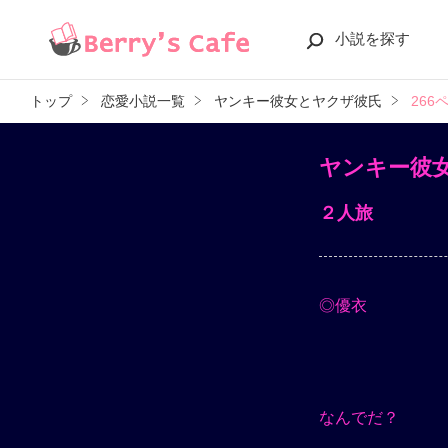
小説を探す
トップ
恋愛小説一覧
ヤンキー彼女とヤクザ彼氏
266
ヤンキー彼
２人旅
◎優衣
なんでだ？