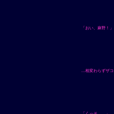
「おい、麻野！」
…相変わらずザコ
「くっそ…。」