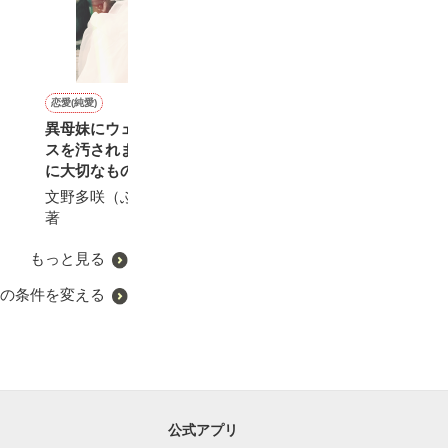
恋愛(純愛)
ファンタジー
恋愛(純愛)
恋愛(純愛)
異母妹にウェディングドレ
異世界にトリップしたら、
同僚に研究と彼氏を盗られ
孤高の心臓外科
スを汚されましたが、本当
黒獣王の専属菓子職人にな
て田舎で鉱物カフェしてい
みの元恋人を熱
に大切なものには触ること
りました
たら出会った、溺愛とろあ
む
も許しません。
ま御曹司
文野多咲（ふみのたえ）／
白石まと／著
紀ノこっぱ／著
森野じゃむ／著
著
もっと見る
の条件を変える
公式アプリ