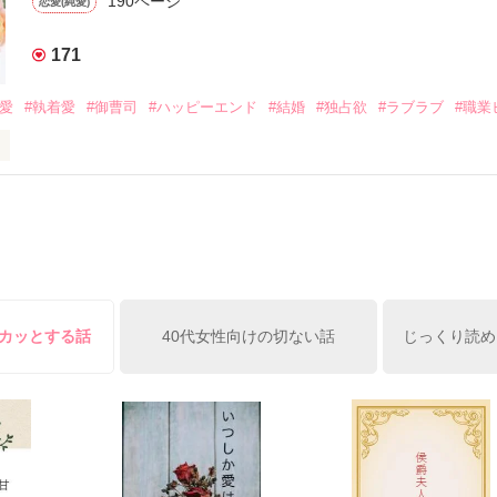
190ページ
恋愛(純愛)
みお)

171
作品を読む
みてっぺい)

溺愛
#執着愛
#御曹司
#ハッピーエンド
#結婚
#独占欲
#ラブラブ
#職業
ずの二人の時間が、再び動き出す。

、溺愛ラブ。

）は大手お菓子メーカー、三日月製菓コーポレーションの企画戦略室で働
7.25

年前から付き合いはじめ、半年前から同棲を始めた、同期で恋人の石垣守
姫原由羅（24）との浮気が発覚した上、いつのまにか元カノにされてい
便利屋雛子』と馬鹿にされ、一人こっそり泣いていた雛子に、企画戦略
）が『──俺と結婚してくれないか』といきなりプロポーズをしてきた上
ていた話の改稿版です＊

俺の雛子』🦅

スカッとする話
40代女性向けの切ない話
じっくり読め
ひぃ、雛子？！！！』🐥

上司が見せる素顔は、なぜか想像以上に甘くて……🐥💓🦅

作品を読む
用の画像も全てフリー素材です。

.6.3〜7.20完結です。　
