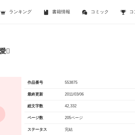
ランキング
書籍情報
コミック
コ
愛
作品番号
553875
最終更新
2011/03/06
総文字数
42,332
ページ数
205ページ
ステータス
完結