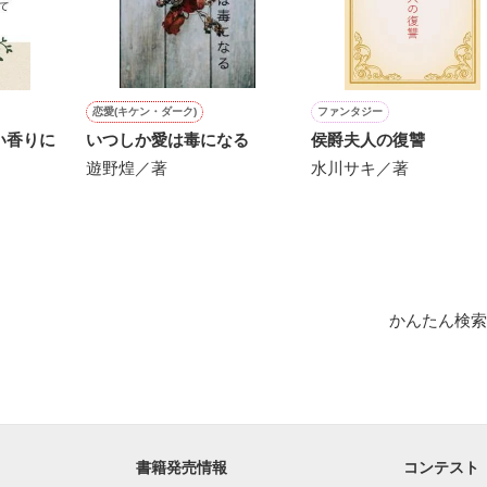
にて恋愛トレンド1位でした〜良かったら読んで頂けると嬉しいです。
作品を読む
恋愛(キケン・ダーク)
ファンタジー
い香りに
いつしか愛は毒になる
侯爵夫人の復讐
遊野煌／著
水川サキ／著
かんたん検索
書籍発売情報
コンテスト