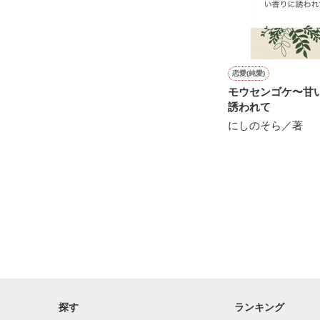
※他サイトさん
恋愛(純愛)
モウセンゴケ〜甘
誘われて
にしのそら／著
探す
ランキング