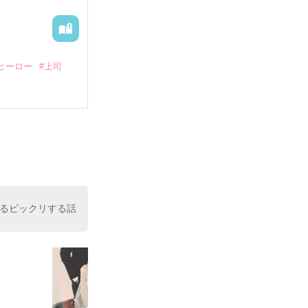
ヒーロー
#上司
いている。

（26）がいる
た。

室の上司である
、同居まで提案
るビックリする話