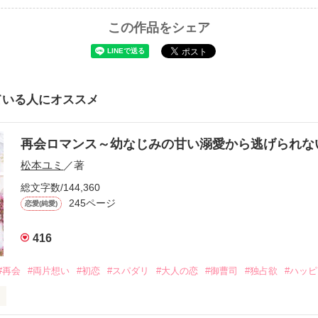
この作品をシェア
ている人にオススメ
再会ロマンス～幼なじみの甘い溺愛から逃げられ
松本ユミ
／著
総文字数/144,360
245ページ
恋愛(純愛)
416
#再会
#両片想い
#初恋
#スパダリ
#大人の恋
#御曹司
#独占欲
#ハッ