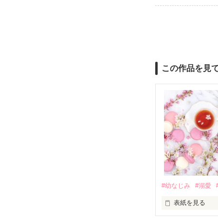
この作品を見
#幼なじみ
#溺愛
表紙を見る