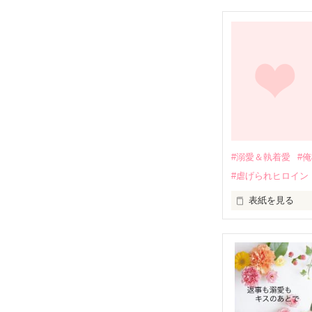
幼なじみの哲平
しかし、ある出
関係修復もでき
引っ越すことに
それから約十二
過去の傷から、
運命のような再
#溺愛＆執着愛
#
そして、ひょん
#虐げられヒロイン
酔った勢いで一
表紙を見る
さらに、美桜が
『責任をとる、
　おかしな噂を
戸惑う美桜とは
ろ、日本人美青
甘やかしてくる。
　帰国後、美桜
も関わらず、一
そんなある日、
人だったのだ―
遭っていること
　なぜか恭司か
美桜を守るため