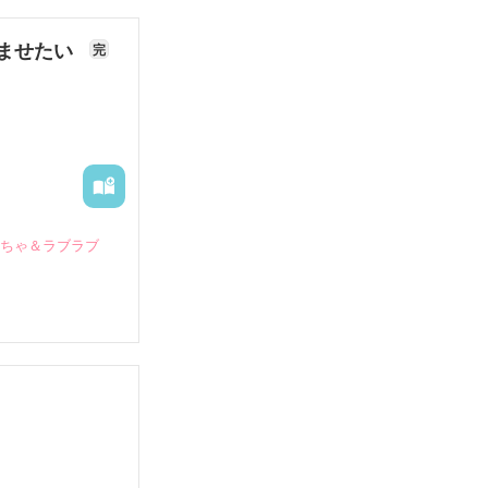
ませたい
完
いちゃ＆ラブラブ
していたとこ
る財閥御曹司に
―御影恭司その
出された上、二