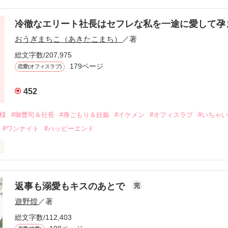
冷徹なエリート社長はセフレな私を一途に愛して孕
に淡い恋心を抱いていた美桜。

おうぎまちこ（あきたこまち）
／著
来事をきっかけに二人の関係は壊れてしまう。

ないまま、美桜は両親の離婚によって

総文字数/207,975
なり、哲平とも離れ離れになった。

179ページ
恋愛(オフィスラブ)
年後。

452
二度と会いたくないと思っていた哲平に

会を果たす。

俺様
#御曹司＆社長
#身ごもり＆妊娠
#イケメン
#オフィスラブ
#いちゃ
なことから

#ワンナイト
#ハッピーエンド
夜を共にしてしまった。

初めてだと知った哲平は

結婚しよう』と真っ直ぐに告げてきた。

流されて前の職場でうまくいかなかった梅田美桜は、海外で傷心旅行を
裏腹に、好きという気持ちを隠すことなく

年と出会い、酒の勢いもあり一夜限りの関係となる。



は新しい職場でワンナイトした美青年と再会。なんと彼の正体は、とあ
返事も溺愛もキスのあとで
完
族を離れて起業した新進気鋭の実業家、社内でも冷徹だと評判な社長―
哲平は美桜がストーカー被害に

遊野煌
／著
―！

を知る。

ら飼い猫の世話係を命じられた美桜は、猫の世話を口実にしばしば呼び
、哲平は同居を提案してきて――。

総文字数/112,403