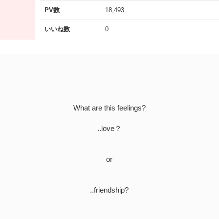
PV数
18,493
いいね数
0
What are this feelings?
..love？
or
..friendship?