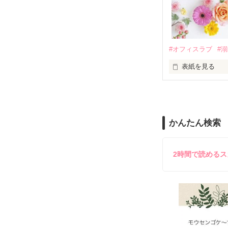
夏木美桜(なつき
✕

鳴海哲平 (なる
#オフィスラブ
#
止まっていたは
表紙を見る
再会から始まる
舞川雛子（26
2026.6.5～2026.
また雛子には2
のだが、後輩の
守と由羅から『
かんたん検索
雪瀬鷹哉（29
＊以前、公開し
してきて──？

鷹哉『宜しくな、
2時間で読める
雛子『俺の……
シゴデキで冷徹な
※表紙も作中使
※執筆期間2026