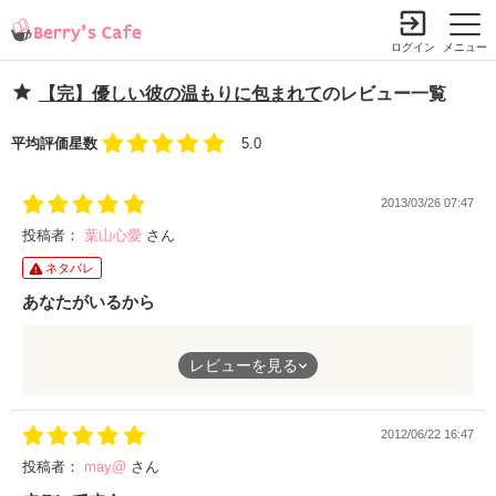
ログイン
メニュー
【完】優しい彼の温もりに包まれて
のレビュー一覧
平均評価星数
5.0
2013/03/26 07:47
投稿者：
葉山心愛
さん
ネタバレ
あなたがいるから
レビューを見る
切なく甘い、とても感動できる作品です☆
2012/06/22 16:47
友達関係や家族のこと、たくさんのことを抱え、人を信じられな
投稿者：
may@
さん
くなってしまった瑠夏。