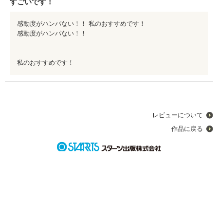
すごいです！
そんな瑠夏が出会ったのは、瑠夏の全てを温かく包んでくれる丈
感動度がハンパない！！ 私のおすすめです！
瑠だった。
感動度がハンパない！！
自分に自信のない瑠夏が、多くの壁にぶち当たった時、支えてく
れたのは丈瑠や新たにできた友達だった。
私のおすすめです！
恋愛と友情が上手く絡み合ったお話になっています。
瑠夏ちゃんを一途に想う丈瑠くんの大きな愛をたくさん感じまし
た☆
レビューについて
作品に戻る
瑠夏ちゃんは丈瑠くんがいるから。
丈瑠くんは瑠夏ちゃんがいるから。
お互いの存在があるからこそ、ありのままの自分でいられる。
そんな関係がとても感動的でした！
ぜひ読んでみてくださいね♪