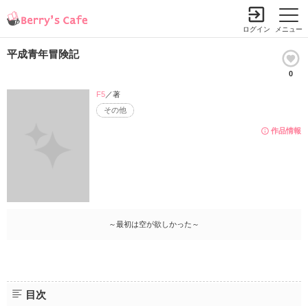
ログイン
メニュー
平成青年冒険記
0
F5
／著
その他
作品情報
～最初は空が欲しかった～
目次