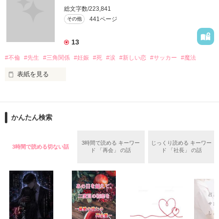
総文字数/223,841
作品を読むのに役立てばと思います
441ページ
その他
13
作品を読む
#不倫
#先生
#三角関係
#妊娠
#死
#涙
#新しい恋
#サッカー
#魔法
表紙を見る
＝＝＝＝＝＝＝＝＝＝＝＝

「俺と出会ってから

かんたん検索
泣かせてばかりで…ゴメン…」

ユウは悲しく微笑む・・・・

3時間で読める キーワー
じっくり読める キーワー
3時間で読める切ない話
ド 「再会」 の話
ド 「社長」 の話
不倫　教師との禁断の愛

悩み傷つき　精一杯愛した人

「俺なら　亜恋を
