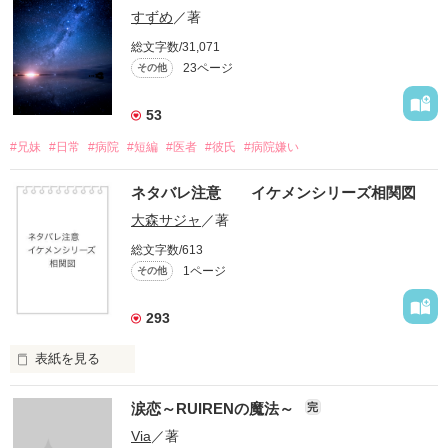
すずめ
／著
総文字数/31,071
23ページ
その他
53
#兄妹
#日常
#病院
#短編
#医者
#彼氏
#病院嫌い
ネタバレ注意 イケメンシリーズ相関図
大森サジャ
／著
総文字数/613
1ページ
その他
293
表紙を見る
イケメンシリーズ相関図

涙恋～RUIRENの魔法～
完
第一弾から第十弾

Via
／著