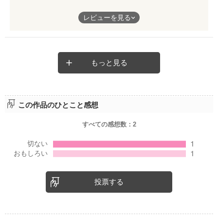
旦那がある日突然モデルになった！
レビューを見る
……………………………
中盤どうなることかと思ったけどラストはやっぱり溺愛(*^×^*)
もっと見る
完結おめでとう★
この作品のひとこと感想
すべての感想数：
2
投票する