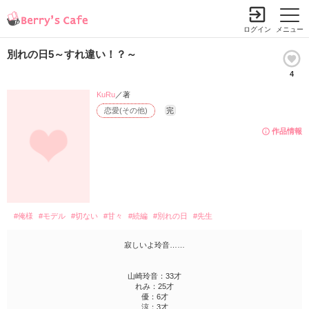
ログイン
メニュー
別れの日5～すれ違い！？～
4
KuRu
／著
恋愛(その他)
完
作品情報
#俺様
#モデル
#切ない
#甘々
#続編
#別れの日
#先生
寂しいよ玲音……
山崎玲音：33才
れみ：25才
優：6才
涼：3才