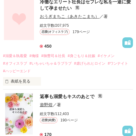
冷徹なエリート社長はセフレな私を一途に愛
して孕ませたい
完
幼なじみの哲平に淡い恋心を抱いていた美桜。

おうぎまちこ（あきたこまち）
／著
しかし、ある出来事をきっかけに二人の関係は壊れてしまう。

総文字数/207,975
関係修復もできないまま、美桜は両親の離婚によって

179ページ
恋愛(オフィスラブ)
引っ越すことになり、哲平とも離れ離れになった。

それから約十二年後。

450
過去の傷から、二度と会いたくないと思っていた哲平に

#溺愛＆執着愛
#俺様
#御曹司＆社長
#身ごもり＆妊娠
#イケメン
運命のような再会を果たす。

#オフィスラブ
#いちゃいちゃ＆ラブラブ
#虐げられヒロイン
#ワンナイト
そして、ひょんなことから

#ハッピーエンド
酔った勢いで一夜を共にしてしまった。

表紙を見る
さらに、美桜が初めてだと知った哲平は

『責任をとる、結婚しよう』と真っ直ぐに告げてきた。

　おかしな噂を流されて前の職場でうまくいかなかった梅田美
戸惑う美桜とは裏腹に、好きという気持ちを隠すことなく

返事も溺愛もキスのあとで
完
桜は、海外で傷心旅行をしていたところ、日本人美青年と出会
甘やかしてくる。

い、酒の勢いもあり一夜限りの関係となる。

遊野煌
／著
　帰国後、美桜は新しい職場でワンナイトした美青年と再会。
そんなある日、哲平は美桜がストーカー被害に

総文字数/112,403
なんと彼の正体は、とある財閥御曹司にも関わらず、一族を離
遭っていることを知る。

190ページ
恋愛(純愛)
れて起業した新進気鋭の実業家、社内でも冷徹だと評判な社長
美桜を守るため、哲平は同居を提案してきて――。

――御影恭司その人だったのだ――！

　なぜか恭司から飼い猫の世話係を命じられた美桜は、猫の世
170