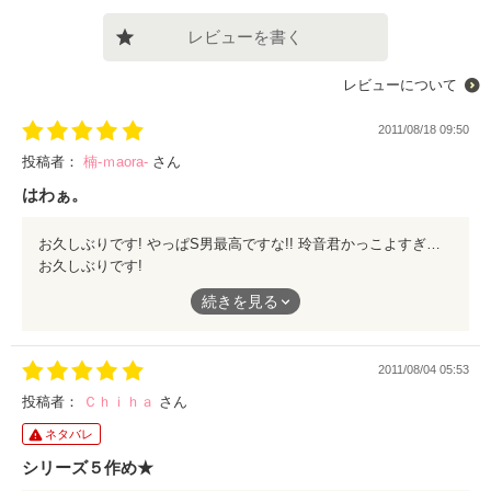
レビューを書く
レビューについて
2011/08/18 09:50
投稿者：
楠-ｍaora-
さん
はわぁ。
お久しぶりです! やっぱS男最高ですな!! 玲音君かっこよすぎだよ!! 惚れちゃう惚れちゃう （//人//）←
お久しぶりです!
続きを見る
やっぱS男最高ですな!!
玲音君かっこよすぎだよ!!
2011/08/04 05:53
惚れちゃう惚れちゃう
投稿者：
Ｃｈｉｈａ
さん
（//人//）←
ネタバレ
シリーズ５作め★