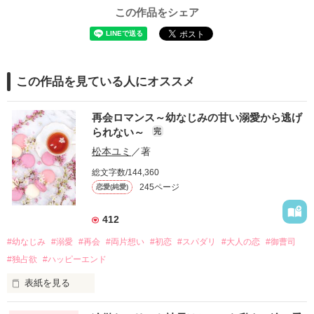
この作品をシェア
この作品を見ている人にオススメ
再会ロマンス～幼なじみの甘い溺愛から逃げ
られない～
完
松本ユミ
／著
総文字数/144,360
245ページ
恋愛(純愛)
412
#幼なじみ
#溺愛
#再会
#両片想い
#初恋
#スパダリ
#大人の恋
#御曹司
#独占欲
#ハッピーエンド
表紙を見る