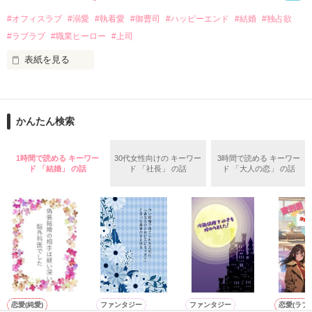
話を口実にしばしば呼び出された上、二人はいわゆる身体だけ
夏木美桜(なつきみお)

#オフィスラブ
#溺愛
#執着愛
#御曹司
#ハッピーエンド
#結婚
#独占欲
✕

#ラブラブ
#職業ヒーロー
#上司
鳴海哲平 (なるみてっぺい)

表紙を見る
作品を読む
止まっていたはずの二人の時間が、再び動き出す。

舞川雛子（26）は大手お菓子メーカー、三日月製菓コーポレー
再会から始まる、溺愛ラブ。

ションの企画戦略室で働いている。

また雛子には2年前から付き合いはじめ、半年前から同棲を始
2026.6.5～2026.7.25

かんたん検索
めた、同期で恋人の石垣守（26）がいるのだが、後輩の姫原由
羅（24）との浮気が発覚した上、いつのまにか元カノにされて
いた。

1時間で読める キーワー
30代女性向けの キーワー
3時間で読める キーワー
守と由羅から『便利屋雛子』と馬鹿にされ、一人こっそり泣い
ド 「結婚」 の話
ド 「社長」 の話
ド 「大人の恋」 の話
＊以前、公開していた話の改稿版です＊

ていた雛子に、企画戦略室の上司である雪瀬鷹哉（29）が
『──俺と結婚してくれないか』といきなりプロポーズをしてき
た上、同居まで提案してきて──？

鷹哉『宜しくな、俺の雛子』🦅

雛子『俺の……ひぃ、雛子？！！！』🐥

作品を読む
シゴデキで冷徹な上司が見せる素顔は、なぜか想像以上に甘く
て……🐥💓🦅

恋愛(純愛)
ファンタジー
ファンタジー
恋愛(ラブ