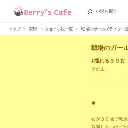
小説を探す
トップ
実用・エッセイ小説一覧
戦場のガールズライフ～
戦場のガー
‡揺れる３０女
その１。
◆
女が３０歳で派遣
意識しないはずが