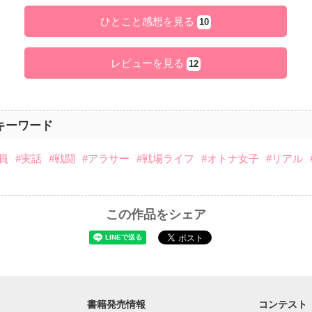
ひとこと感想を見る
10
レビューを見る
12
キーワード
員
#実話
#戦闘
#アラサー
#戦場ライフ
#オトナ女子
#リアル
この作品をシェア
書籍発売情報
コンテスト