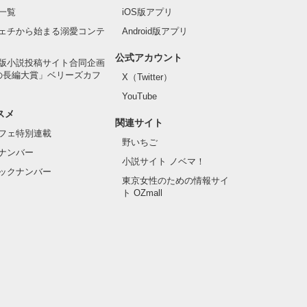
一覧
iOS版アプリ
ェチから始まる溺愛コンテ
Android版アプリ
公式アカウント
版小説投稿サイト合同企画
の長編大賞」ベリーズカフ
X（Twitter）
YouTube
スメ
関連サイト
フェ特別連載
野いちご
ナンバー
小説サイト ノベマ！
ックナンバー
東京女性のための情報サイ
ト OZmall