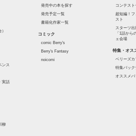
発売中の本を探す
コンテスト
発売予定一覧
超短編！フ
スト
書籍化作家一覧
スターツ出
合）
「1話から
コミック
ェ会場
comic Berry's
特集・オス
Berry's Fantasy
ベリーズカ
noicomi
ペンス
特集バック
オススメバ
・実話
川柳