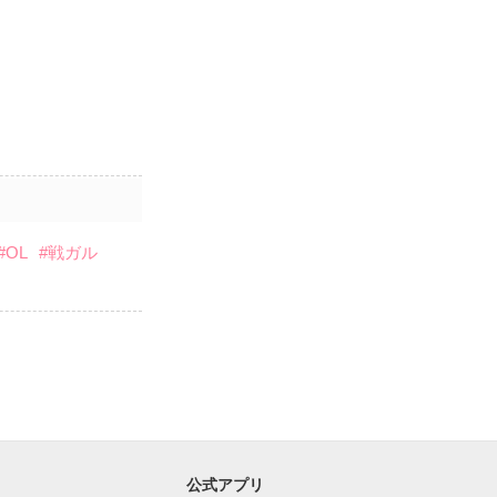
#OL
#戦ガル
公式アプリ