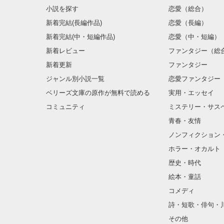
小説を探す
恋愛（総合）
新着完結(長編作品)
恋愛（長編）
新着完結(中・短編作品)
恋愛（中・短編）
新着レビュー
ファンタジー（総
新着更新
ファンタジー
ジャンル別小説一覧
恋愛ファンタジー
ベリーズ文庫の原作が無料で読める
実用・エッセイ
コミュニティ
ミステリー・サス
青春・友情
ノンフィクション
ホラー・オカルト
歴史・時代
絵本・童話
コメディ
詩・短歌・俳句・
その他