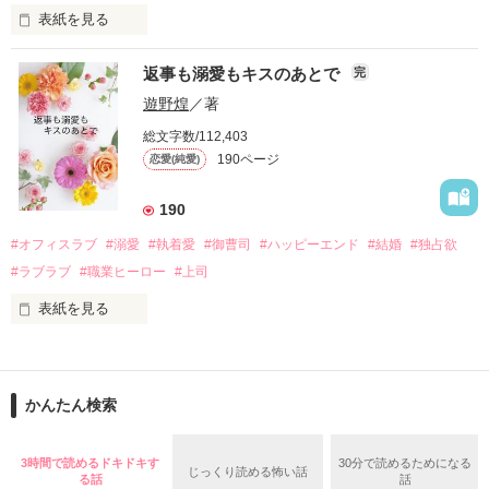
表紙を見る
さらに、美桜が初めてだと知った哲平は

『責任をとる、結婚しよう』と真っ直ぐに告げてきた。

　おかしな噂を流されて前の職場でうまくいかなかった梅田美
戸惑う美桜とは裏腹に、好きという気持ちを隠すことなく

返事も溺愛もキスのあとで
完
桜は、海外で傷心旅行をしていたところ、日本人美青年と出会
甘やかしてくる。

い、酒の勢いもあり一夜限りの関係となる。

遊野煌
／著
　帰国後、美桜は新しい職場でワンナイトした美青年と再会。
そんなある日、哲平は美桜がストーカー被害に

総文字数/112,403
なんと彼の正体は、とある財閥御曹司にも関わらず、一族を離
遭っていることを知る。

190ページ
恋愛(純愛)
れて起業した新進気鋭の実業家、社内でも冷徹だと評判な社長
美桜を守るため、哲平は同居を提案してきて――。

――御影恭司その人だったのだ――！

　なぜか恭司から飼い猫の世話係を命じられた美桜は、猫の世
190
話を口実にしばしば呼び出された上、二人はいわゆる身体だけ
夏木美桜(なつきみお)

#オフィスラブ
#溺愛
#執着愛
#御曹司
#ハッピーエンド
#結婚
#独占欲
✕

#ラブラブ
#職業ヒーロー
#上司
鳴海哲平 (なるみてっぺい)

表紙を見る
作品を読む
止まっていたはずの二人の時間が、再び動き出す。

舞川雛子（26）は大手お菓子メーカー、三日月製菓コーポレー
再会から始まる、溺愛ラブ。

ションの企画戦略室で働いている。

また雛子には2年前から付き合いはじめ、半年前から同棲を始
2026.6.5～2026.7.25

かんたん検索
めた、同期で恋人の石垣守（26）がいるのだが、後輩の姫原由
羅（24）との浮気が発覚した上、いつのまにか元カノにされて
いた。

3時間で読めるドキドキす
30分で読めるためになる
じっくり読める怖い話
守と由羅から『便利屋雛子』と馬鹿にされ、一人こっそり泣い
る話
話
＊以前、公開していた話の改稿版です＊
