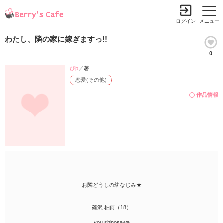
ログイン
メニュー
わたし、隣の家に嫁ぎますっ!!
0
ぴp
／著
恋愛(その他)
作品情報
お隣どうしの幼なじみ★
篠沢 柚雨（18）
you shinosawa