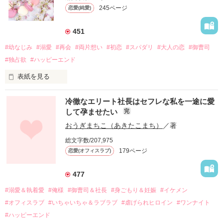
245ページ
恋愛(純愛)
451
#幼なじみ
#溺愛
#再会
#両片想い
#初恋
#スパダリ
#大人の恋
#御曹司
#独占欲
#ハッピーエンド
表紙を見る
冷徹なエリート社長はセフレな私を一途に愛
して孕ませたい
完
幼なじみの哲平に淡い恋心を抱いていた美桜。

おうぎまちこ（あきたこまち）
／著
しかし、ある出来事をきっかけに二人の関係は壊れてしまう。

総文字数/207,975
関係修復もできないまま、美桜は両親の離婚によって

179ページ
恋愛(オフィスラブ)
引っ越すことになり、哲平とも離れ離れになった。

それから約十二年後。

477
過去の傷から、二度と会いたくないと思っていた哲平に

#溺愛＆執着愛
#俺様
#御曹司＆社長
#身ごもり＆妊娠
#イケメン
運命のような再会を果たす。

#オフィスラブ
#いちゃいちゃ＆ラブラブ
#虐げられヒロイン
#ワンナイト
そして、ひょんなことから

#ハッピーエンド
酔った勢いで一夜を共にしてしまった。
