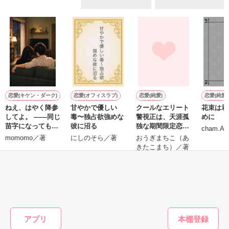
ていた雛子に、企画戦略室の上司である雪瀬鷹哉（29）が
『──俺と結婚してくれないか』といきなりプロポーズをしてき
た上、同居まで提案してきて──？

鷹哉『宜しくな、俺の雛子』🦅

雛子『俺の……ひぃ、雛子？！！！』🐥

作品を読む
シゴデキで冷徹な上司が見せる素顔は、なぜか想像以上に甘く
て……🐥💓🦅

恋愛(キケン・ダーク)
恋愛(オフィスラブ)
恋愛(純愛)
恋愛(純愛)
ねえ、はやく降参
甘やかで優しい
クールなエリート
花束は君
※表紙も作中使用の画像も全てフリー素材です。

してよ。 ――同じ
毒〜独占欲強めな
警視正は、天涯孤
めに
※執筆期間2026.6.3〜7.20完結です。　

苗字になっても、
彼に沼る
独な期間限定恋人
cham.A
※他サイトさんにて恋愛トレンド1位でした〜良かったら読ん
まだ足りない。甘
へと初恋を捧げる
momomo／著
にしのそら／著
おうぎまちこ（あ
で頂けると嬉しいです。
くて焦れったい心
きたこまち）／著
理戦を続ける夫
婦。
もっと見る
作品を読む
かんたん検索の条件を変える
アプリ