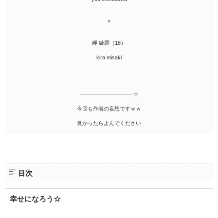
×
岬 綺羅（18）
kira misaki
――――――――――☆
今回も作者の妄想ですｗｗ
良かったらよんでください
目次
幸せになろう☆