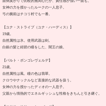
面倒臭がりで比較的無関心だが、責任感が強い一面も。
女神の力を授かったルークの一人息子。
弓の腕前はチコリ村でも一番。
【ユナ・ストライプ（ユナ・ハーディス）】
19歳。
自然属性は氷。使用武器は剣。
白銀の髪と紺碧の瞳をした、闇王の娘。
【バルト・ボンゴレヴェルデ】
21歳。
自然属性は風。瞳の色は翡翠。
クロウやナックルなど直接的な武器を扱う。
女神の力を授かったディオの一人息子。
父親から情熱的でエネルギッシュな性格をきちんと引き継ぐ。