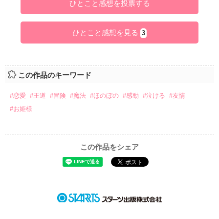
ひとこと感想を投票する
ひとこと感想を見る
3
この作品のキーワード
#恋愛
#王道
#冒険
#魔法
#ほのぼの
#感動
#泣ける
#友情
#お姫様
この作品をシェア