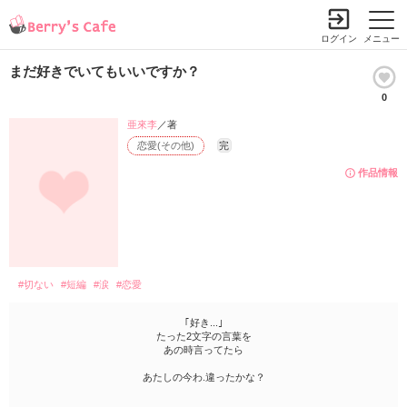
ログイン
メニュー
まだ好きでいてもいいですか？
0
亜來李
／著
恋愛(その他)
完
作品情報
#切ない
#短編
#涙
#恋愛
｢好き...｣
たった2文字の言葉を
あの時言ってたら
あたしの今わ.違ったかな？