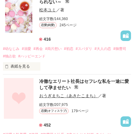
られない～
完
松本ユミ
／著
総文字数/144,360
245ページ
恋愛(純愛)
416
#幼なじみ
#溺愛
#再会
#両片想い
#初恋
#スパダリ
#大人の恋
#御曹司
#独占欲
#ハッピーエンド
表紙を見る
冷徹なエリート社長はセフレな私を一途に愛
して孕ませたい
完
幼なじみの哲平に淡い恋心を抱いていた美桜。

おうぎまちこ（あきたこまち）
／著
しかし、ある出来事をきっかけに二人の関係は壊れてしまう。

総文字数/207,975
関係修復もできないまま、美桜は両親の離婚によって

179ページ
恋愛(オフィスラブ)
引っ越すことになり、哲平とも離れ離れになった。

それから約十二年後。

452