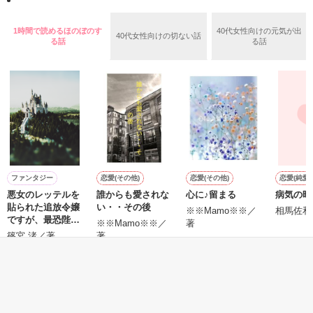
羅（24）との浮気が発覚した上、いつのまにか元カノにされて
いた。

1時間で読めるほのぼのす
40代女性向けの元気が出
40代女性向けの切ない話
守と由羅から『便利屋雛子』と馬鹿にされ、一人こっそり泣い
る話
る話
＊以前、公開していた話の改稿版です＊

ていた雛子に、企画戦略室の上司である雪瀬鷹哉（29）が
『──俺と結婚してくれないか』といきなりプロポーズをしてき
た上、同居まで提案してきて──？

鷹哉『宜しくな、俺の雛子』🦅

雛子『俺の……ひぃ、雛子？！！！』🐥

作品を読む
シゴデキで冷徹な上司が見せる素顔は、なぜか想像以上に甘く
て……🐥💓🦅

ファンタジー
恋愛(その他)
恋愛(その他)
恋愛(純愛)
悪女のレッテルを
誰からも愛されな
心に♪留まる
病気の時
※表紙も作中使用の画像も全てフリー素材です。

貼られた追放令嬢
い・・その後
※執筆期間2026.6.3〜7.20完結です。　

※※Mamo※※／
相馬佐和
ですが、最恐陛下
※※Mamo※※／
著
※他サイトさんにて恋愛トレンド1位でした〜良かったら読ん
の溺愛に捕まりま
篠宮 渚／著
著
で頂けると嬉しいです。
した【２】
もっと見る
作品を読む
かんたん検索の条件を変える