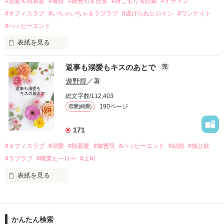
過去の傷から、二度と会いたくないと思っていた哲平に

#溺愛＆執着愛
#俺様
#御曹司＆社長
#身ごもり＆妊娠
#イケメン
運命のような再会を果たす。

#オフィスラブ
#いちゃいちゃ＆ラブラブ
#虐げられヒロイン
#ワンナイト
そして、ひょんなことから

#ハッピーエンド
酔った勢いで一夜を共にしてしまった。

表紙を見る
さらに、美桜が初めてだと知った哲平は

『責任をとる、結婚しよう』と真っ直ぐに告げてきた。

　おかしな噂を流されて前の職場でうまくいかなかった梅田美
戸惑う美桜とは裏腹に、好きという気持ちを隠すことなく

返事も溺愛もキスのあとで
完
桜は、海外で傷心旅行をしていたところ、日本人美青年と出会
甘やかしてくる。

い、酒の勢いもあり一夜限りの関係となる。

遊野煌
／著
　帰国後、美桜は新しい職場でワンナイトした美青年と再会。
そんなある日、哲平は美桜がストーカー被害に

総文字数/112,403
なんと彼の正体は、とある財閥御曹司にも関わらず、一族を離
遭っていることを知る。

190ページ
恋愛(純愛)
れて起業した新進気鋭の実業家、社内でも冷徹だと評判な社長
美桜を守るため、哲平は同居を提案してきて――。

――御影恭司その人だったのだ――！

　なぜか恭司から飼い猫の世話係を命じられた美桜は、猫の世
171
話を口実にしばしば呼び出された上、二人はいわゆる身体だけ
夏木美桜(なつきみお)

#オフィスラブ
#溺愛
#執着愛
#御曹司
#ハッピーエンド
#結婚
#独占欲
✕

#ラブラブ
#職業ヒーロー
#上司
鳴海哲平 (なるみてっぺい)

表紙を見る
作品を読む
止まっていたはずの二人の時間が、再び動き出す。

舞川雛子（26）は大手お菓子メーカー、三日月製菓コーポレー
再会から始まる、溺愛ラブ。

ションの企画戦略室で働いている。

また雛子には2年前から付き合いはじめ、半年前から同棲を始
2026.6.5～2026.7.25

かんたん検索
めた、同期で恋人の石垣守（26）がいるのだが、後輩の姫原由