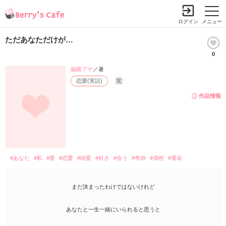
ログイン
メニュー
ただあなただけが…
0
融羅アヤ
／著
恋愛(実話)
完
作品情報
#あなた
#私
#愛
#恋愛
#純愛
#好き
#会う
#奇跡
#偶然
#運命
まだ決まったわけではないけれど
あなたと一生一緒にいられると思うと