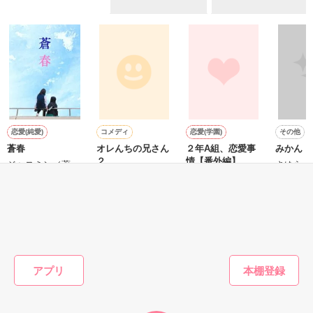
『すきじゃなくてもいい』

雨の音

そんなこと思えるほど

すきになったのははじめてだった

ピアノの音

センセイの、音。

－－－－－－－－－－－

不器用なオトナの

恋愛(純愛)
コメディ
恋愛(学園)
その他
初めての本気の恋

蒼春
オレんちの兄さん
２年A組、恋愛事
みかん
－－－－－－－－－－－

２
情【番外編】
ジャスミン／著
さゆら☆
_ＡkaＲi＊／著
キャラメルアイス
／著
私の中から消えない音。

ベリカフェおすすめ作品に

選んでいただきました！

もっと見る
別BOOKにてSS公開しました

かんたん検索の条件を変える
アプリ