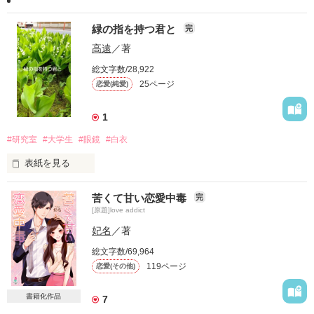
緑の指を持つ君と
完
高遠
／著
総文字数/28,922
25ページ
恋愛(純愛)
1
#研究室
#大学生
#眼鏡
#白衣
表紙を見る
苦くて甘い恋愛中毒
完
[原題]love addict
妃名
／著
総文字数/69,964
119ページ
恋愛(その他)
2016.6.7　ベリーズカフェ編集部オススメ

に選んでいただきました。

同じ題名をつける人がいるんだ～と思っていたら自分でし
書籍化作品
7
た……
