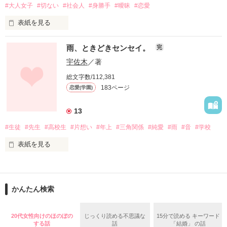
#大人女子
#切ない
#社会人
#身勝手
#曖昧
#恋愛
表紙を見る
白衣を来た長身の瀬波さんは、隠れファンもいるイケメンだけ
雨、ときどきセンセイ。
完
れど、研究室からあまり出て来ない。

愛されてなくても

宇佐木
／著
都合のいい女でも

そんな瀬波さんを見つけた私が後をつけると……

総文字数/112,381
183ページ
恋愛(学園)
それでも側にいたいのは

どうしようもなく好きだから

のんびりおっとりな女子　高瀬さんと

13
白衣の長身イケメン　瀬波さん

#生徒
#先生
#高校生
#片想い
#年上
#三角関係
#純愛
#雨
#音
#学校
プレゼントも愛の言葉も

表紙を見る
なにひとつ、いらないから

ふたりの出会いと日常のショートストーリー

廊下の足音

ただほんの少しでいい

かんたん検索
黒板に当たるチョークの音

作品を読む
私が必要なんだって

思い知らせて

20代女性向けのほのぼの
じっくり読める不思議な
15分で読める キーワード
チャイムの音

する話
話
「結婚」 の話