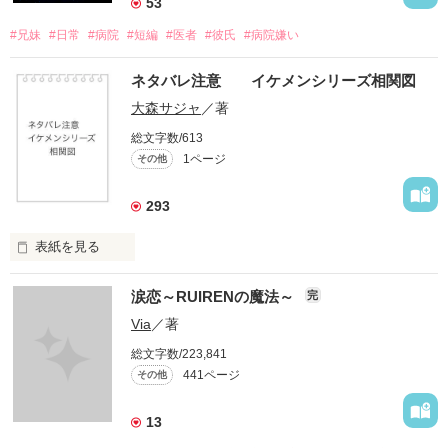
53
#兄妹
#日常
#病院
#短編
#医者
#彼氏
#病院嫌い
ネタバレ注意 イケメンシリーズ相関図
大森サジャ
／著
総文字数/613
1ページ
その他
293
表紙を見る
イケメンシリーズ相関図

涙恋～RUIRENの魔法～
完
第一弾から第十弾

Via
／著
総文字数/223,841
作品を読むのに役立てばと思います
441ページ
その他
13
作品を読む