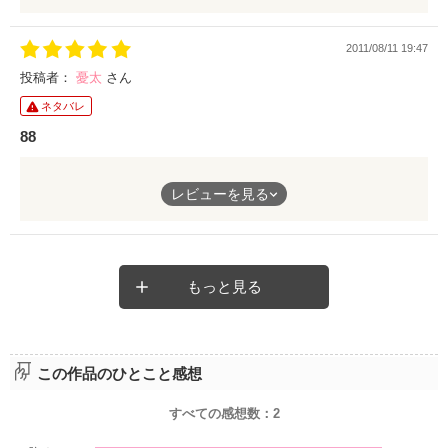
「好き」と伝えたら
「うん」と返ってきた。
2011/08/11 19:47
投稿者：
憂太
さん
出会って、16年。
ネタバレ
「好き」と伝えたら
88
「好き」と返ってきた。
8年経ったら、
だから「愛してる」と伝えたら
レビューを見る
8年後には、きっと。
「……8年後に」と返ってきた。
＊
―…8年後、彼はきっと「愛してる」と言ってくれるだろう。そ
もっと見る
してそれまで俺は、何度だって「愛してる」と伝えよう。
記念すべき8月8日！8にまつわる小説。
だからまた8年、一緒にいような。
願わくば8年後も私は、はーたんとお友達でもっともっと仲良く
なれてたらいいな…！とか思ったりしてたりしてます、すいませ
この作品のひとこと感想
んんん！！orz
・
すべての感想数：
2
：