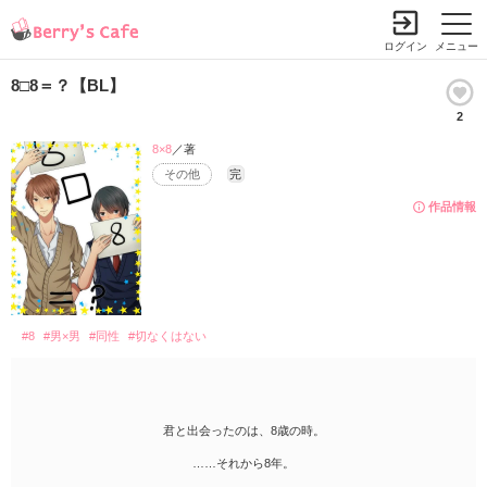
ログイン
メニュー
8□8＝？【BL】
2
8×8
／著
その他
完
作品情報
#8
#男×男
#同性
#切なくはない
君と出会ったのは、8歳の時。
……それから8年。