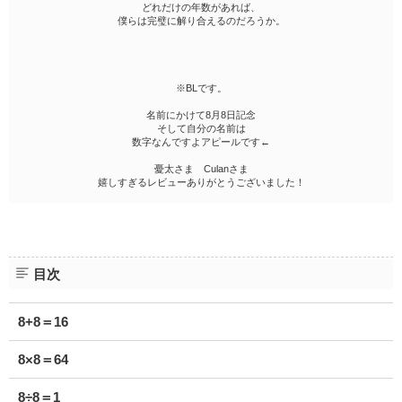
どれだけの年数があれば、
僕らは完璧に解り合えるのだろうか。
※BLです。
名前にかけて8月8日記念
そして自分の名前は
数字なんですよアピールです←
憂太さま Culanさま
嬉しすぎるレビューありがとうございました！
目次
8+8＝16
8×8＝64
8÷8＝1