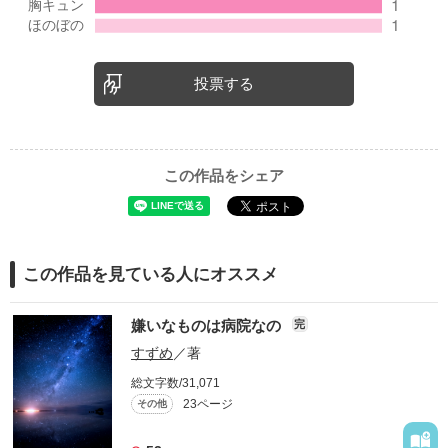
大好きな大好きな八八様の日、8月8日本当におめでとうございま
す！
確かなことは、八八様×私＝愛 ということですね！←
投票する
来年も再来年も8年後も16年後も絶対にお祝いさせていただきま
す。そして私も愛してるとお伝えします！
8年後も16年後も32年後も愛してる!!
この作品をシェア
おめでとう！
この作品を見ている人にオススメ
嫌いなものは病院なの
完
すずめ
／著
総文字数/31,071
23ページ
その他