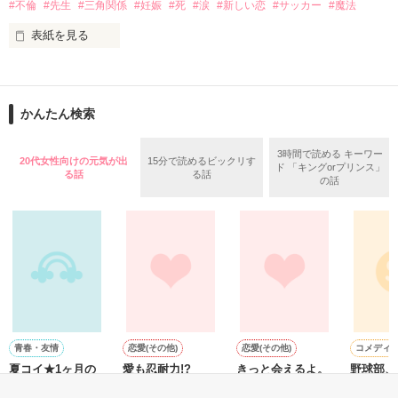
#不倫
#先生
#三角関係
#妊娠
#死
#涙
#新しい恋
#サッカー
#魔法
表紙を見る
＝＝＝＝＝＝＝＝＝＝＝＝

「俺と出会ってから

かんたん検索
泣かせてばかりで…ゴメン…」

ユウは悲しく微笑む・・・・

3時間で読める キーワー
20代女性向けの元気が出
15分で読めるビックリす
ド 「キングorプリンス」
る話
る話
の話
不倫　教師との禁断の愛

悩み傷つき　精一杯愛した人

「俺なら　亜恋を

泣かせたりしないのに…」

愛斗はまっすぐ私を見る。

青春・友情
恋愛(その他)
恋愛(その他)
コメディ
夏コイ★1ヶ月の
愛も忍耐力!?
きっと会えるよ。
野球部、
特別な時間
の恋
ユウと愛斗の間で

山城 由依／著
ののりんご＠／著