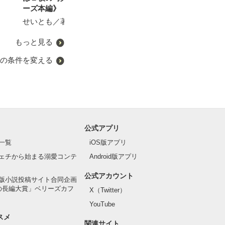
遊野煌／著
ーズ本編》
定外の溺甘愛が待っていま
遊野煌／著
した
せいとも／著
未華空央／著
もっと見る
の条件を変える
公式アプリ
一覧
iOS版アプリ
ェチから始まる溺愛コンテ
Android版アプリ
公式アカウント
版小説投稿サイト合同企画
の長編大賞」ベリーズカフ
X（Twitter）
YouTube
スメ
関連サイト