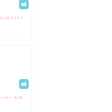
いちゃ＆ラブラブ
していたとこ
る財閥御曹司に
―御影恭司その
出された上、二
ヒーロー
#上司