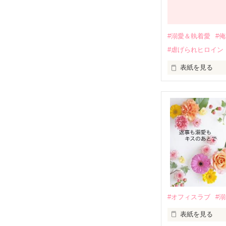
それから約十二
過去の傷から、
運命のような再
#溺愛＆執着愛
#
そして、ひょん
#虐げられヒロイン
酔った勢いで一
表紙を見る
さらに、美桜が
『責任をとる、
　おかしな噂を
戸惑う美桜とは
ろ、日本人美青
甘やかしてくる。
　帰国後、美桜
も関わらず、一
そんなある日、
人だったのだ―
遭っていること
　なぜか恭司か
美桜を守るため
夏木美桜(なつき
✕

鳴海哲平 (なる
#オフィスラブ
#
止まっていたは
表紙を見る
再会から始まる