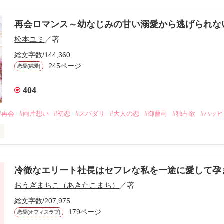
再会ロマンス～幼なじみの甘い溺愛から逃げられ
松本ユミ
／著
総文字数/144,360
245ページ
恋愛(純愛)
404
#再会
#両片想い
#初恋
#スパダリ
#大人の恋
#御曹司
#独占欲
#ハッ
冷徹なエリート社長はセフレな私を一途に愛して孕
に淡い恋心を抱いていた美桜。

おうぎまちこ（あきたこまち）
／著
来事をきっかけに二人の関係は壊れてしまう。

ないまま、美桜は両親の離婚によって

総文字数/207,975
なり、哲平とも離れ離れになった。

179ページ
恋愛(オフィスラブ)