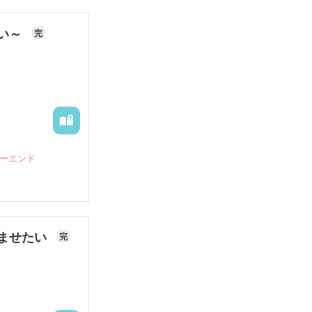
ない～
完
ピーエンド
ませたい
完