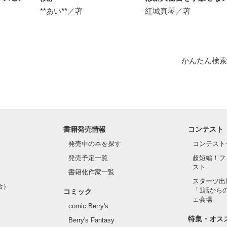
**あい**／著
紅城真琴／著
かんたん検索
書籍発売情報
コンテスト
発売中の本を探す
コンテスト
発売予定一覧
超短編！フ
スト
書籍化作家一覧
スターツ出
合）
「1話から
コミック
ェ会場
comic Berry's
特集・オス
Berry's Fantasy