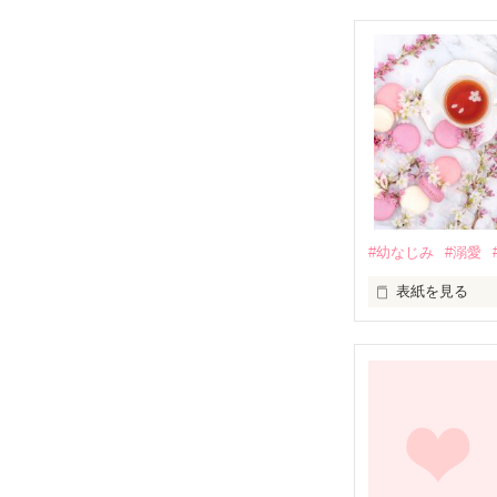
#幼なじみ
#溺愛
表紙を見る
幼なじみの哲平
しかし、ある出
関係修復もでき
引っ越すことに