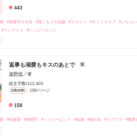
年後。

443
二度と会いたくないと思っていた哲平に

会を果たす。

俺様
#御曹司＆社長
#身ごもり＆妊娠
#イケメン
#オフィスラブ
#いちゃ
なことから

#ワンナイト
#ハッピーエンド
夜を共にしてしまった。

初めてだと知った哲平は

結婚しよう』と真っ直ぐに告げてきた。

流されて前の職場でうまくいかなかった梅田美桜は、海外で傷心旅行を
裏腹に、好きという気持ちを隠すことなく

年と出会い、酒の勢いもあり一夜限りの関係となる。



は新しい職場でワンナイトした美青年と再会。なんと彼の正体は、とあ
返事も溺愛もキスのあとで
完
族を離れて起業した新進気鋭の実業家、社内でも冷徹だと評判な社長―
哲平は美桜がストーカー被害に

遊野煌
／著
―！

を知る。

ら飼い猫の世話係を命じられた美桜は、猫の世話を口実にしばしば呼び
、哲平は同居を提案してきて――。

総文字数/112,403
190ページ
恋愛(純愛)
みお)

158
作品を読む
みてっぺい)

溺愛
#執着愛
#御曹司
#ハッピーエンド
#結婚
#独占欲
#ラブラブ
#職業
ずの二人の時間が、再び動き出す。

、溺愛ラブ。
