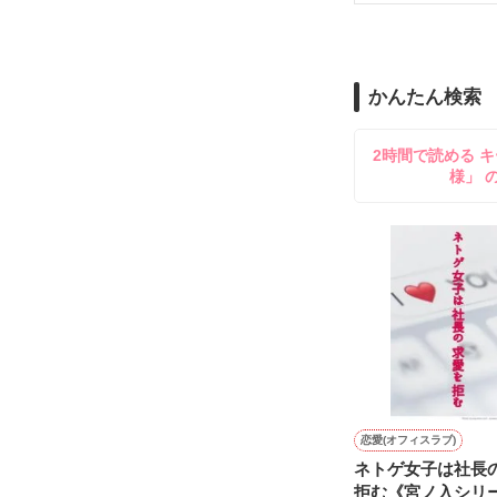
舞川雛子（26
2026.6.5～2026.
また雛子には2
のだが、後輩の
守と由羅から『
かんたん検索
雪瀬鷹哉（29
＊以前、公開し
してきて──？

2時間で読める キ
鷹哉『宜しくな、
様」 
雛子『俺の……
シゴデキで冷徹な
※表紙も作中使
※執筆期間2026
※他サイトさん
恋愛(オフィスラブ)
ネトゲ女子は社長
拒む《宮ノ入シリ