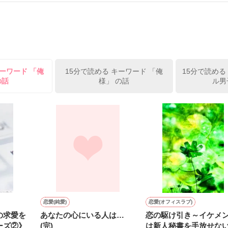
）は大手お菓子メーカー、三日月製菓コーポレーションの企画戦略室で働
7.25

年前から付き合いはじめ、半年前から同棲を始めた、同期で恋人の石垣守
姫原由羅（24）との浮気が発覚した上、いつのまにか元カノにされてい
便利屋雛子』と馬鹿にされ、一人こっそり泣いていた雛子に、企画戦略
）が『──俺と結婚してくれないか』といきなりプロポーズをしてきた上
ていた話の改稿版です＊

ーワード 「俺
15分で読める キーワード 「俺
15分で読める
俺の雛子』🦅

の話
様」 の話
ル男
ひぃ、雛子？！！！』🐥

上司が見せる素顔は、なぜか想像以上に甘くて……🐥💓🦅

作品を読む
用の画像も全てフリー素材です。

.6.3〜7.20完結です。　

にて恋愛トレンド1位でした〜良かったら読んで頂けると嬉しいです。
作品を読む
恋愛(純愛)
恋愛(オフィスラブ)
の求愛を
あなたの心にいる人は…
恋の駆け引き～イケメンD
ーズ②》
(完)
は新人秘書を手放せな