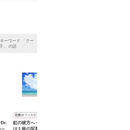
いている。

（26）がいる
た。

室の上司である
、同居まで提案
 キーワード 「クー
子」 の話
恋愛(オフィスラブ)
恋愛(ラブコメ)
恋愛(純愛)
恋愛(純愛)
r.
虹の彼方へ～運命の赤い糸
バレンタインはキスをして
悪名高い天才外科医と一夜
２３時の王子様
い～
は１枚の写真～ 《シリ
の艶事で愛を孕んだら──想
トデー