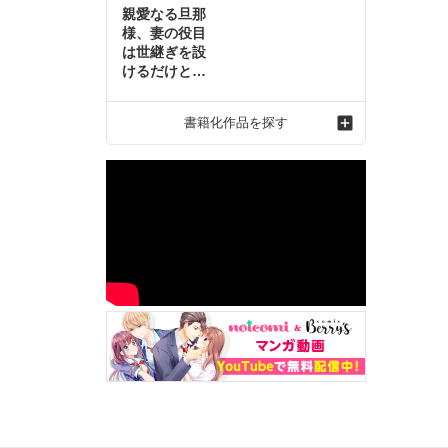
親愛なる旦那
様、妻の役目
は世継ぎを設
けるだけと聞
いておりまし
たが～虐げら
書籍化作品を探す
れ才女の幸せ
な結婚～2