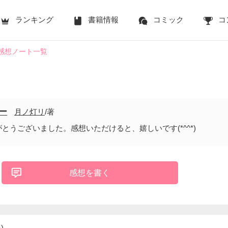
ランキング
書籍情報
コミック
コ
感想ノート一覧
ー
月ノ灯リ
/著
とうございました。感想いただけると、嬉しいです(*^^*)
感想を書く
)