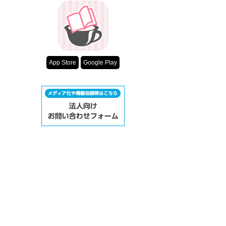
App Store
Google Play