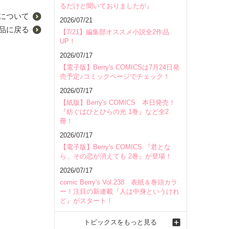
るだけと聞いておりましたが』
について
2026/07/21
品に戻る
【7/21】編集部オススメ小説全2作品
UP！
2026/07/17
【電子版】Berry's COMICSは7月24日発
売予定♪コミックページでチェック！
2026/07/17
【紙版】Berry's COMICS 本日発売！
『紡ぐはひとひらの光 1巻』など全2
冊！
2026/07/17
【電子版】Berry's COMICS 『君とな
ら、その恋が消えても 2巻』が登場！
2026/07/17
comic Berry's Vol.238 表紙＆巻頭カラ
ー！注目の新連載『人は中身というけれ
ど』がスタート！
トピックスをもっと見る