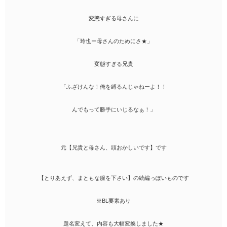
変態すぎる母さんに
「玲也ー母さんのためにさ★」
変態すぎる兄貴
「ふざけんな！俺を縛るんじゃねーよ！！
んでもって勝手にいじるなぁ！」
元【兄貴と母さん、頭おかしいです】です
【とりあえず、まともな服を下さい】の続編っぽいものです
※BL要素あり
題名変えて、内容も大幅変換しました★