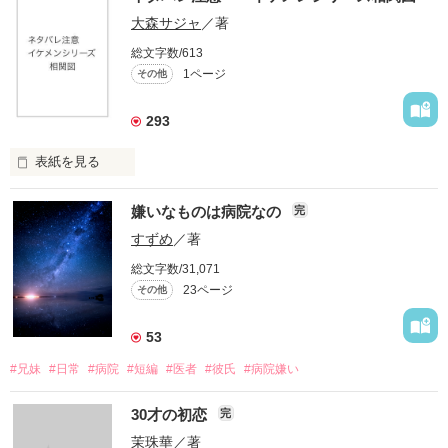
大森サジャ
／著
総文字数/613
1ページ
その他
293
表紙を見る
イケメンシリーズ相関図

嫌いなものは病院なの
完
第一弾から第十弾

すずめ
／著
総文字数/31,071
作品を読むのに役立てばと思います
23ページ
その他
53
作品を読む
#兄妹
#日常
#病院
#短編
#医者
#彼氏
#病院嫌い
30才の初恋
完
茉珠華
／著