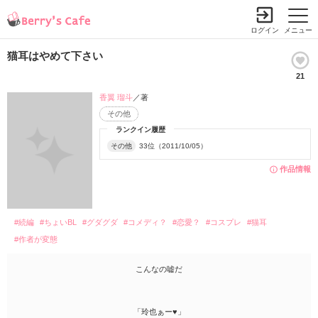
ログイン
メニュー
猫耳はやめて下さい
21
香翼 瑠斗
／著
その他
ランクイン履歴
その他
33位（2011/10/05）
作品情報
#続編
#ちょいBL
#グダグダ
#コメディ？
#恋愛？
#コスプレ
#猫耳
#作者が変態
こんなの嘘だ
「玲也ぁー♥」