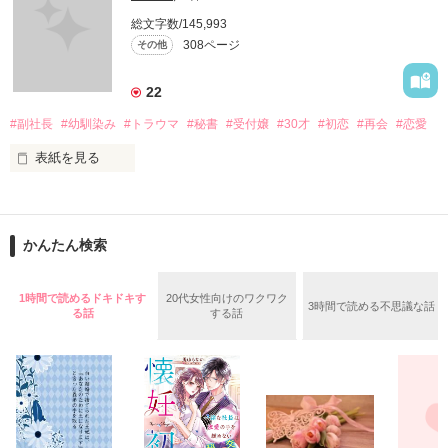
総文字数/145,993
308ページ
その他
22
#副社長
#幼馴染み
#トラウマ
#秘書
#受付嬢
#30才
#初恋
#再会
#恋愛
表紙を見る
30才の初恋、あなたしか好きになれないなんてあり得ないけ
ど、ある事がトラウマになり恋する勇気を持てないでいた。

かんたん検索
もし、もう一度あなたに会ったなら、私は彼に恋する事が出来
るのだろうか。

1時間で読めるドキドキす
20代女性向けのワクワク
3時間で読める不思議な話
る話
する話
あなたのハートを撃ち抜いて、手錠をかけ逃げられないように
したい。

過去も未来もあなたが好き………
