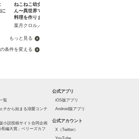
は
ねこねこ幼女の愛情ごは
完璧美男子の甘い誘惑
転生して捨てられたボク、
【コミカライズ
達に
ん〜異世界でもふもふ達に
最恐お義兄さまに拾われる
に夫が浮気した
雪野宮みぞれ／著
料理を作ります！〜３
～無能と虐げられたけど辺
になって愛人募
境で才能開花⁉～
弟殿下が志願し
葉月クロル／著
万野みずき／著
澤谷弥／著
もっと見る
の条件を変える
公式アプリ
一覧
iOS版アプリ
ェチから始まる溺愛コンテ
Android版アプリ
公式アカウント
版小説投稿サイト合同企画
の長編大賞」ベリーズカフ
X（Twitter）
YouTube