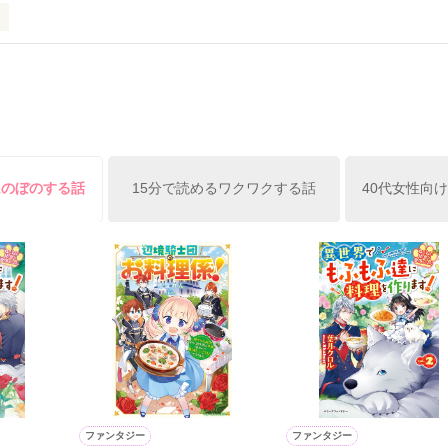
ずの二人の時間が、再び動き出す。

、溺愛ラブ。

）は大手お菓子メーカー、三日月製菓コーポレーションの企画戦略室で働
7.25

年前から付き合いはじめ、半年前から同棲を始めた、同期で恋人の石垣守
姫原由羅（24）との浮気が発覚した上、いつのまにか元カノにされてい
便利屋雛子』と馬鹿にされ、一人こっそり泣いていた雛子に、企画戦略
）が『──俺と結婚してくれないか』といきなりプロポーズをしてきた上
ていた話の改稿版です＊

俺の雛子』🦅

ほのぼのする話
15分で読めるワクワクする話
40代女性向
ひぃ、雛子？！！！』🐥

上司が見せる素顔は、なぜか想像以上に甘くて……🐥💓🦅

作品を読む
用の画像も全てフリー素材です。

.6.3〜7.20完結です。　

にて恋愛トレンド1位でした〜良かったら読んで頂けると嬉しいです。
作品を読む
ファンタジー
ファンタジー