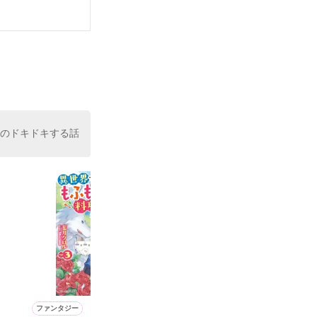
いている。

（26）がいる
た。

室の上司である
、同居まで提案
けのドキドキする話
ファンタジー
恋愛(オフィスラブ)
ファンタジー
ファンタジー