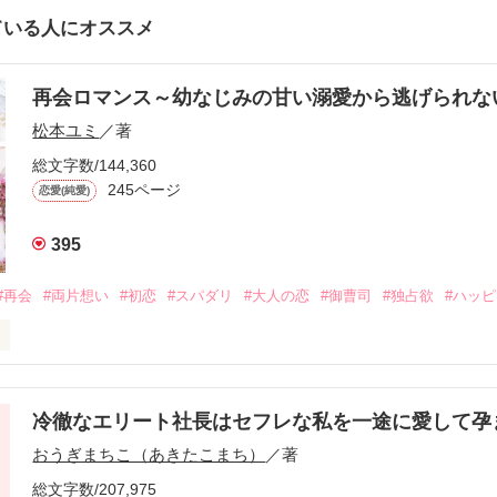
ている人にオススメ
再会ロマンス～幼なじみの甘い溺愛から逃げられ
松本ユミ
／著
総文字数/144,360
245ページ
恋愛(純愛)
395
#再会
#両片想い
#初恋
#スパダリ
#大人の恋
#御曹司
#独占欲
#ハッ
冷徹なエリート社長はセフレな私を一途に愛して孕
に淡い恋心を抱いていた美桜。

おうぎまちこ（あきたこまち）
／著
来事をきっかけに二人の関係は壊れてしまう。

ないまま、美桜は両親の離婚によって

総文字数/207,975