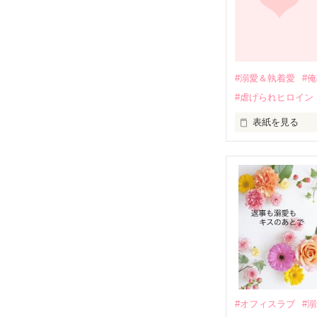
引っ越すことに
それから約十二
過去の傷から、
運命のような再
#溺愛＆執着愛
#
そして、ひょん
#虐げられヒロイン
酔った勢いで一
表紙を見る
さらに、美桜が
『責任をとる、
　おかしな噂を
戸惑う美桜とは
ろ、日本人美青
甘やかしてくる。
　帰国後、美桜
も関わらず、一
そんなある日、
人だったのだ―
遭っていること
　なぜか恭司か
美桜を守るため
夏木美桜(なつき
✕

鳴海哲平 (なる
#オフィスラブ
#