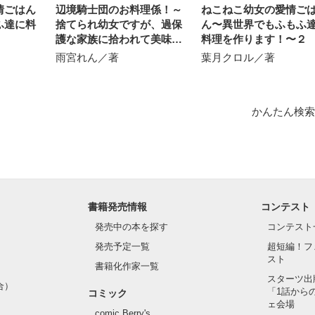
情ごはん
辺境騎士団のお料理係！～
ねこねこ幼女の愛情ご
ふ達に料
捨てられ幼女ですが、過保
ん〜異世界でもふもふ
護な家族に拾われて美味し
料理を作ります！〜２
いごはんを作ります～
雨宮れん／著
葉月クロル／著
かんたん検索
書籍発売情報
コンテスト
発売中の本を探す
コンテスト
発売予定一覧
超短編！フ
スト
書籍化作家一覧
スターツ出
合）
「1話から
コミック
ェ会場
comic Berry's