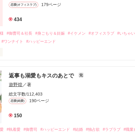
なり、哲平とも離れ離れになった。

179ページ
恋愛(オフィスラブ)
年後。

434
二度と会いたくないと思っていた哲平に

会を果たす。

俺様
#御曹司＆社長
#身ごもり＆妊娠
#イケメン
#オフィスラブ
#いちゃ
なことから

#ワンナイト
#ハッピーエンド
夜を共にしてしまった。

初めてだと知った哲平は

結婚しよう』と真っ直ぐに告げてきた。

流されて前の職場でうまくいかなかった梅田美桜は、海外で傷心旅行を
裏腹に、好きという気持ちを隠すことなく

年と出会い、酒の勢いもあり一夜限りの関係となる。



は新しい職場でワンナイトした美青年と再会。なんと彼の正体は、とあ
返事も溺愛もキスのあとで
完
族を離れて起業した新進気鋭の実業家、社内でも冷徹だと評判な社長―
哲平は美桜がストーカー被害に

遊野煌
／著
―！

を知る。

ら飼い猫の世話係を命じられた美桜は、猫の世話を口実にしばしば呼び
、哲平は同居を提案してきて――。

総文字数/112,403
190ページ
恋愛(純愛)
みお)

150
作品を読む
みてっぺい)

溺愛
#執着愛
#御曹司
#ハッピーエンド
#結婚
#独占欲
#ラブラブ
#職業