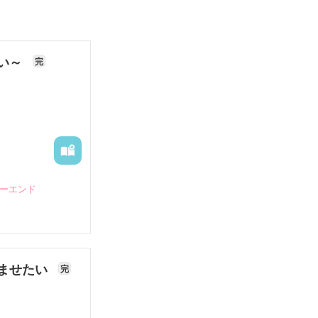
ない～
完
ピーエンド
ませたい
完