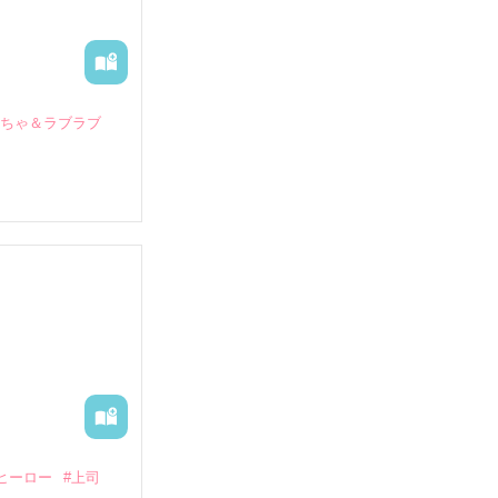
いちゃ＆ラブラブ
していたとこ
る財閥御曹司に
―御影恭司その
出された上、二
ヒーロー
#上司