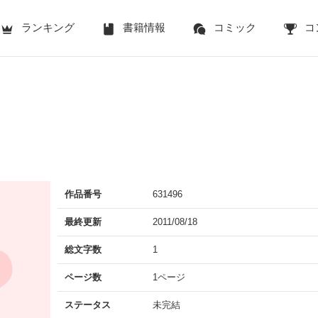
ランキング
書籍情報
コミック
コ
作品番号
631496
最終更新
2011/08/18
総文字数
1
ページ数
1ページ
ステータス
未完結