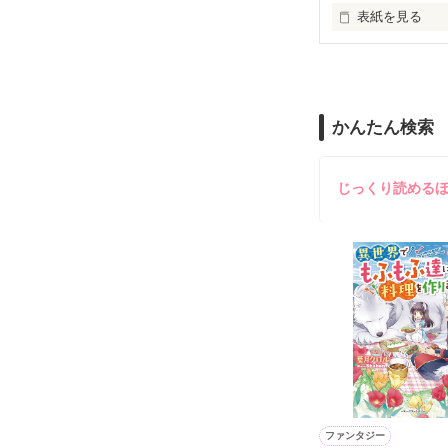
止まっていたは
表紙を見る
再会から始まる
舞川雛子（26
2026.6.5～2026.
また雛子には2
のだが、後輩の
守と由羅から『
かんたん検索
雪瀬鷹哉（29
＊以前、公開し
してきて──？

鷹哉『宜しくな、
じっくり読める
雛子『俺の……
シゴデキで冷徹な
※表紙も作中使
※執筆期間2026
※他サイトさん
ファンタジー