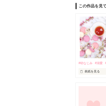
この作品を見
#幼なじみ
#溺愛
表紙を見る
幼なじみの哲平
しかし、ある出
関係修復もでき