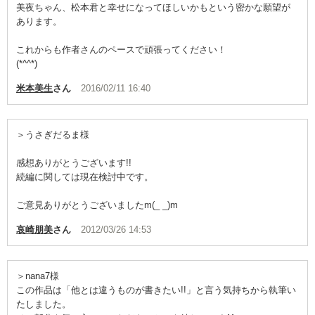
美夜ちゃん、松本君と幸せになってほしいかもという密かな願望が
あります。
これからも作者さんのペースで頑張ってください！
(*^^*)
米本美生
さん
2016/02/11 16:40
＞うさぎだるま様
感想ありがとうございます!!
続編に関しては現在検討中です。
ご意見ありがとうございましたm(_ _)m
哀崎朋美
さん
2012/03/26 14:53
＞nana7様
この作品は「他とは違うものが書きたい!!」と言う気持ちから執筆い
たしました。