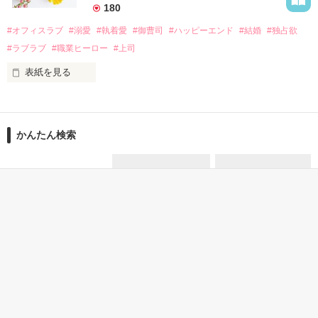
　なぜか恭司から飼い猫の世話係を命じられた美桜は、猫の世
180
話を口実にしばしば呼び出された上、二人はいわゆる身体だけ
夏木美桜(なつきみお)

#オフィスラブ
#溺愛
#執着愛
#御曹司
#ハッピーエンド
#結婚
#独占欲
✕

#ラブラブ
#職業ヒーロー
#上司
鳴海哲平 (なるみてっぺい)

表紙を見る
作品を読む
止まっていたはずの二人の時間が、再び動き出す。

舞川雛子（26）は大手お菓子メーカー、三日月製菓コーポレー
再会から始まる、溺愛ラブ。

ションの企画戦略室で働いている。

また雛子には2年前から付き合いはじめ、半年前から同棲を始
2026.6.5～2026.7.25

かんたん検索
めた、同期で恋人の石垣守（26）がいるのだが、後輩の姫原由
羅（24）との浮気が発覚した上、いつのまにか元カノにされて
いた。

3時間で読める キーワー
15分で読めるほのぼのす
じっくり読める泣ける話
守と由羅から『便利屋雛子』と馬鹿にされ、一人こっそり泣い
ド 「地味子」 の話
る話
＊以前、公開していた話の改稿版です＊

ていた雛子に、企画戦略室の上司である雪瀬鷹哉（29）が
『──俺と結婚してくれないか』といきなりプロポーズをしてき
た上、同居まで提案してきて──？

鷹哉『宜しくな、俺の雛子』🦅

雛子『俺の……ひぃ、雛子？！！！』🐥

作品を読む
シゴデキで冷徹な上司が見せる素顔は、なぜか想像以上に甘く
て……🐥💓🦅
