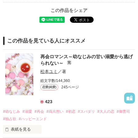
この作品をシェア
この作品を見ている人にオススメ
再会ロマンス～幼なじみの甘い溺愛から逃げ
られない～
完
松本ユミ
／著
総文字数/144,360
245ページ
恋愛(純愛)
423
#幼なじみ
#溺愛
#再会
#両片想い
#初恋
#スパダリ
#大人の恋
#御曹司
#独占欲
#ハッピーエンド
表紙を見る