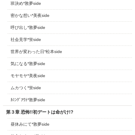
班決め*敦夢side
密かな想い*美夜side
呼び出し*敦夢side
社会見学*蛍side
世界が変わった日*松本side
気になる*敦夢side
モヤモヤ*美夜side
ムカつく*蛍side
ｶﾐﾝｸﾞｱｳﾄ*敦夢side
第３章 恐怖!!初デートは命がけ!?
昼休みにて*敦夢side