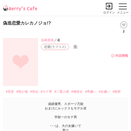
ログイン
メニュー
偽造恋愛カレカノジョ!?
2
哀崎朋美
／著
恋愛(ラブコメ)
完
作品情報
#美形
#我が儘
#弱虫
#モテ男
#二重人格
#俺様女
#男嫌い
#女嫌い
#秘密
成績優秀、スポーツ万能
おまけにルックスもモデル並
学校一のモテ男
･･･は、大の女嫌いで
実は