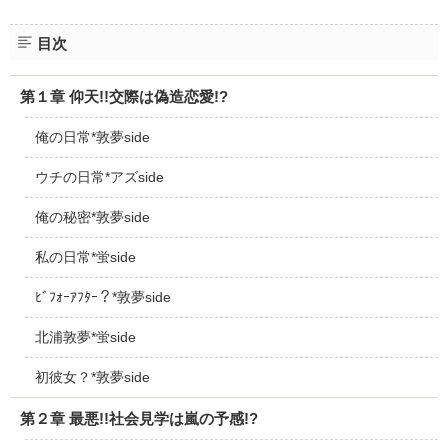
目次
第１章 仰天!!交際は偽造恋愛!?
俺の日常*敦夢side
ウチの日常*アズside
俺の秘密*敦夢side
私の日常*蛍side
ﾋﾞﾌｫｰｱﾌﾀｰ？*敦夢side
北浦敦夢*蛍side
初彼女？*敦夢side
第２章 最悪!!社会見学は嵐の予感!?