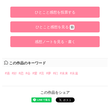
ひとこと感想を投票する
ひとこと感想を見る
11
感想ノートを見る・書く
この作品のキーワード
#過
#好
#恋
#会
#愛
#言
#夢
#幻
#未来
#永遠
この作品をシェア