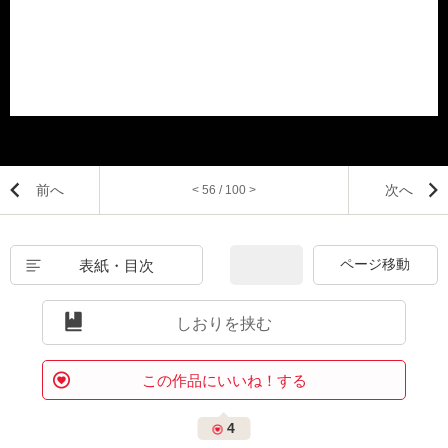
前へ
次へ
< 56 / 100 >
表紙・目次
しおりを挟む
この作品にいいね！する
4