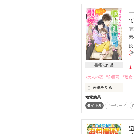
※他社さまから書籍化
いただきました。

三代目社長

(出版社さまから再掲載
一
新城　暁（30）

しんじょう　あかつき

[
×

美
新城堂子会社

総
ゲームソフト開発

恋
『シンジョーテック』

書籍化作品
企画開発部

#大人の恋
#御曹司
#運命
成宮　芹（28）

なりみや　せり

表紙を見る
検索結果
夢のような一夜から一
暁にとっては運命の出会
タイトル
キーワード
それから4年。一人で
芹にとっては最悪の出会
しかし、真翔は咲綾の
追いかけ追いかけられる
松永咲綾（Saaya Ma
辺
　　×
