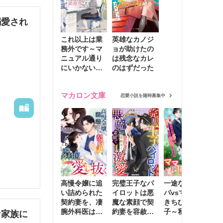
載させて
溺愛され
これ以上は業
英雄なカノジ
務外です～マ
ョが助けたの
ニュアル通り
は残念なカレ
にいかない彼
のはずだった
に無難な日々
を崩されて～
マカロン文庫
恋愛小説を随時募集中
高慢令嬢に追
完璧王子なパ
一途な社長パ
執
い詰められた
イロットは悪
パvsママ大好
士
契約妻を、凄
魔な素顔で契
きちびっこ息
偽
腕外科医はこ
約妻を容赦な
子～私を捨て
情
な家族に
の手で愛し抜
く激愛する
たはずの元夫
堕