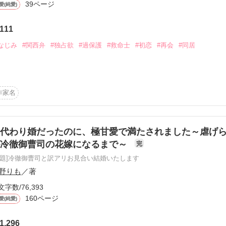
39ページ
愛(純愛)
の甘い誘惑　（身代わり婚）

をさせて（一夜の過ちで授かったら〜）

111


なじみ
#関西弁
#独占欲
#過保護
#救命士
#初恋
#再会
#同居
作品を読む
そ、俺が守る――」

、過保護で独占欲強めの救命士になっていた。

作家名
代わり婚だったのに、極甘愛で満たされました～虐げ
が冷徹御曹司の花嫁になるまで～
完
初恋ヒーロー

原題]冷徹御曹司と訳アリお見合い結婚いたします
野りも
／著
文字数/76,393
る女子

160ページ
愛(純愛)
1,296