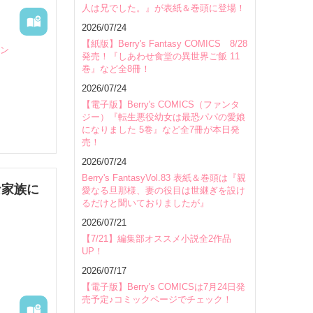
人は兄でした。』が表紙＆巻頭に登場！
会場
2026/07/24
【紙版】Berry's Fantasy COMICS 8/28
メン
発売！『しあわせ食堂の異世界ご飯 11
巻』など全8冊！
2026/07/24
【電子版】Berry's COMICS（ファンタ
ジー）『転生悪役幼女は最恐パパの愛娘
になりました 5巻』など全7冊が本日発
売！
2026/07/24
Berry's FantasyVol.83 表紙＆巻頭は『親
な家族に
愛なる旦那様、妻の役目は世継ぎを設け
るだけと聞いておりましたが』
2026/07/21
【7/21】編集部オススメ小説全2作品
UP！
2026/07/17
い、落ち
【電子版】Berry's COMICSは7月24日発
売予定♪コミックページでチェック！