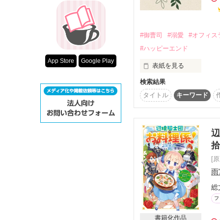
超短編！フェチ
『ジョイントイ』営業部　
スターツ出版小
#御曹司
#溺愛
#オフィス
その他の条件
―――実は初恋の人との
#ハッピーエンド
動画あり
App Store
Google Play
表紙を見る
検索結果
「1話からの長編大賞」
2025.2.2　完結

タイトル
キーワード
『TOKITOグループ』
時任要(28)

ときとうかなめ

辺
×

副社長秘書に抜擢

[
橋爪みのり(25)

雨
はしづめみのり

総
過去のトラウマから『
フ
るものだろう？』とロマ
書籍化作品