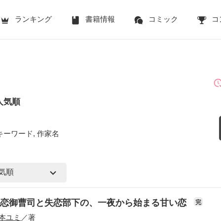
ランキング
書籍情報
コミック
コ
人気順
キーワード, 作家名
初恋御曹司と失恋部下の、一夜から始まる甘い恋
完
本ユミ
／著