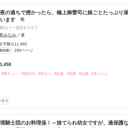
につき一旦引き下げた作品をベリーズカフェサイト規約変更に伴い再掲
の許可をいただいています)

夜の過ちで授かったら、極上御曹司に娘ごとたっぷり
ています
完
原題]もう一度恋をさせて
希みなみ
／著
文字数/111,960
作品を読む
299ページ
愛(純愛)
1,458
#胸キュン
#地味OL
#切ない
#妊娠
#溺愛
#結婚
#赤ちゃん
転して、目が覚めると手切れ金とも思えるお金だけがそこにあった。

い

作家名
生きてきた咲綾は、仕事でその時の相手である真翔と出会う。

い

ことは覚えていないようで。憎しみが溢れる咲綾だったが……。

二人の攻防戦

tunaga)２7歳。一人で娘の真由を育てるシングルマザー。

境騎士団のお料理係！～捨てられ幼女ですが、過保護