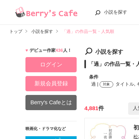
小説を探す
トップ
小説を探す
「過」の作品一覧・人気順
デビュー作家
436
人！
小説を探す
「過」の作品一覧・
ログイン
条件
新規会員登録
過 |
タイトル, 
対象
Berry's Cafeとは
検索ワード
4,881
件
映画化・ドラマ化など
松