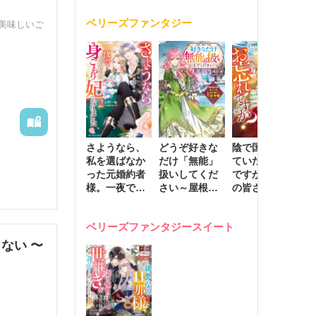
く
が息子に負け
ベリーズファンタジー
じと溺愛して
美味しいご
きます～
さようなら、
どうぞ好きな
陰で国を支え
転
私を選ばなか
だけ「無能」
ていたのは私
と
った元婚約者
扱いしてくだ
ですが、王家
っ
様。一夜で大
さい～屋根裏
の皆さんお忘
国
国君主の身ご
部屋の本の
れですか？～
に
もり妃になり
虫、実は国を
追放された隠
不
お付き合
ベリーズファンタジースイート
ました２
動かす万能令
れ才女の辺境
保
嬢でした～
スローライフ
で
ない 〜
計画～
能
し