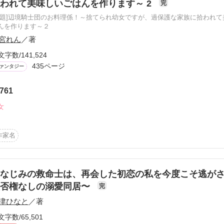
われて美味しいごはんを作ります～ 2
完
Omura)２９歳　大村グループ 　御曹司　SOWA不動産　専務取締役

とうございます✨

原題]辺境騎士団のお料理係！～捨てられ幼女ですが、過保護な家族に拾われて
んを作ります～２


うの？

宮れん
／著
いいの？本当のあなたは？

文字数/141,524


435ページ
ァンタジー
761
ションとして温かい目で読んで頂ければ幸いです。

女
作品を読む
020.6.3　End

作家名
新を追っていただきありがとうございます。

のでご了承ください。あと数回の更新で完結の予定ですので、それまで


なじみの救命士は、再会した初恋の私を今度こそ逃がさ
拒否権なしの溺愛同居〜
完
/6/3）

津ひなと
／著
籍化して頂けるとことになり、ショートストーリ追加しました。

文字数/65,501