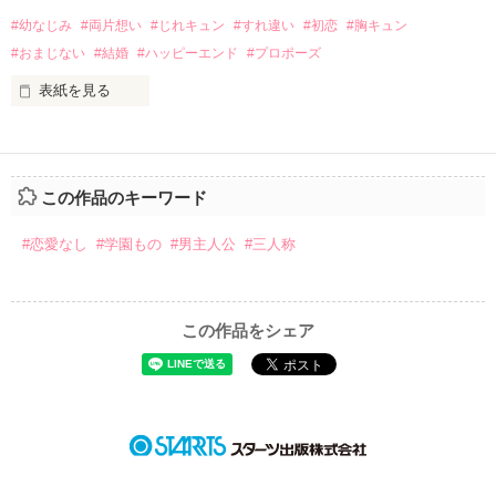
#幼なじみ
#両片想い
#じれキュン
#すれ違い
#初恋
#胸キュン
｢あんたなんか産まなきゃ良かった｣

作品を読む
『産まれてきてくれてありがとう』

#おまじない
#結婚
#ハッピーエンド
#プロポーズ
表紙を見る
｢あんたさえ居なければ·····｣

『ねぇ、恋カレーって知ってる？』

『──が居てくれたから俺たちは·····』

──『ん？　恋カレー？』

この作品のキーワード
『うん。恋カレーを100回たべたら、好きな人が自分のこと好
きになっちゃうんだって』

両親から虐待を受け感情を知らない女の子と

#恋愛なし
#学園もの
#男主人公
#三人称
これは好きなアイツに好きだよって言えない、臆病な私の初恋
その女の子に感情を教える極道達との物語。

と恋のおまじないの話。

この作品をシェア
泣き方も、笑い方も、助けの求め方も、何も知らなかった。

※表紙はフリー素材です。コンテスト用に既存作を改稿しまし
でもみんなが教えてくれた。

た。