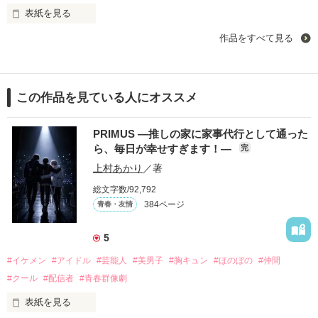
この世の創造主であり、全ての母にあたる原初の神、天神に狙
表紙を見る
われていた。

作品をすべて見る
天神から身を隠すため、竜神は神官に頼んで自分自身を封印さ
すてきなごはんと

せたのだった。

「彼は恩人なんだ」

愛しい君

そう話す竜神に、リィはうなずく。

「一緒に行きましょう」

この作品を見ている人にオススメ
・・・・・・・・

しかしリィは複雑だった。「竜神が暴走した時には神殺しをす
る」という重い使命を先祖代々受け継いでいたのだ。

PRIMUS ―推しの家に家事代行として通った
１ページに１話の短編たちです。

竜神には使命を秘密にしたまま、竜神や仲間達と共に封印の水
お好きなお皿からどうぞ。

ら、毎日が幸せすぎます！―
完
晶玉を探す旅に出る。

上村あかり
／著
一方、天神もまた同時期に封印を破っており、竜神を狙い始め
総文字数/92,792
る。

384ページ
青春・友情
水晶玉を探す旅を続けながら竜神を守っている内に、リィと竜
作品を読む
神はお互い惹かれあっていった。

5
しかし、時間が経つにつれ、竜神の力は不安定になっていく。

#イケメン
#アイドル
#芸能人
#美男子
#胸キュン
#ほのぼの
#仲間
竜神はリィをすっかり信頼しており、

#クール
#配信者
#青春群像劇
「リィがいるから大丈夫」

と微笑むが、リィは気が気ではない。

表紙を見る