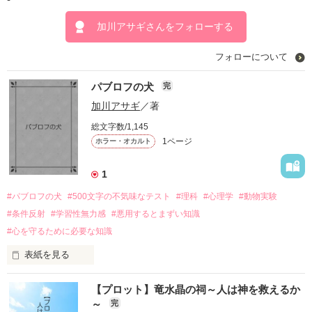
加川アサギさんをフォローする
フォローについて
パブロフの犬
完
加川アサギ
／著
総文字数/1,145
1ページ
ホラー・オカルト
1
#パブロフの犬
#500文字の不気味なテスト
#理科
#心理学
#動物実験
#条件反射
#学習性無力感
#悪用するとまずい知識
#心を守るために必要な知識
表紙を見る
「パブロフの犬」という、実際にあった実験に関するテストで
【プロット】竜水晶の祠～人は神を救えるか
す。

～
完