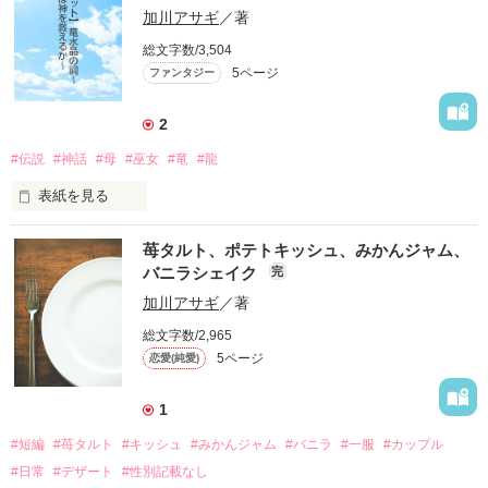
全４問です。

加川アサギ
／著
総文字数/3,504
最後の問いが、最も重要です。

5ページ
ファンタジー
※問２以降は、問題内で電気ショックが使用されます（痛みを
2
感じる程度で、生命に別条はありません）。

特に動物好きの方、残酷なものが嫌いな方は、十分、ご注意く
#伝説
#神話
#母
#巫女
#竜
#龍
ださい。

表紙を見る
※「500文字の不気味なテスト」エントリー作品です。
神々の時代より少し後の世のこと。

苺タルト、ポテトキッシュ、みかんジャム、
巫女のリィは、大陸の西の果てにある「竜神様の祠」に参拝し
バニラシェイク
完
ていた。しかし、賊に襲われ、竜神が封じられているという水
作品を読む
晶玉を奪われてしまう。

加川アサギ
／著
総文字数/2,965
焦るリィの前に、祭壇の奥から不思議な男性が現れた。実はそ
5ページ
恋愛(純愛)
の男性こそが竜神。水晶玉は封印のための神器に過ぎなかった
のだ。

竜神は、リィに頼みごとをする。

1
「あの水晶玉には、かつて僕を封印してくれた神官が宿ってい
るんだ。どうか彼を助け出すのを手伝ってほしい」

#短編
#苺タルト
#キッシュ
#みかんジャム
#バニラ
#一服
#カップル
#日常
#デザート
#性別記載なし
遥か昔、竜神は、
