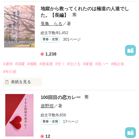
やがて、恐れていた事態が起きる。

推しは画面の向こうにいるはずだったのに、仕事先で毎日会っ
竜神の力が暴走を始め、リィはそれを阻止すべく、父から受け
地獄から救ってくれたのは極道の人達でし
ています。

継いだ神殺しの武器を発動させた。

た。【長編】
完
動揺する竜神。そこへ天神が現れ、邪魔物のリィを吸収し、リ
不器用でも努力を諦めない赤。

兎亀 らる
／著
ィを失った竜神は悲嘆のあまり、水害の禍神となってしまっ
無口で頼れる黒。

た。

総文字数/81,452
天才肌で笑顔が眩しい白。

301ページ
青春・友情
吸収されたリィは、

三人の姿に勇気をもらい、「私も一歩踏み出してみたい」と思
天神の内部で、神殺しの武器と化していた父や、天神に吸収さ
えるようになった。

1,238
れていた水晶玉に宿る、先祖の神官の魂と邂逅する。

リィは「竜神を裏切った。全てを壊してしまった」と絶望して
#虐待
#溺愛
#感動
#過保護
#甘々
#泣ける
#家族
#逆ハー
#独占欲
いたが、父達はリィを励まし、リィを天神から分離させる。

#年の差
復活したリィは竜神を鎮め、天神と対決。

　　　恋、友情、夢、そして成長。

　　　　笑って、ときどき泣ける。

表紙を見る
天神が竜神を求めた理由は、「自分は誰にも愛されていない」
　　　　　　〜青春群像劇〜

という恐怖と絶望ゆえだった。

「あなたの苦しみを分かち合いたい」

100回目の恋カレー
完
｢全部あんたのせいよ｣

リィが差しのべた手を、天神は取り、天神は人間へと生まれ変
『──のせいじゃないよ』

遊野煌
／著
わった。

そして竜神もまた、人間になることを望む。

総文字数/8,656
17ページ
青春・友情
｢なんであんたが生きてんのよ｣

後にリィとかつての竜神は結ばれ、人助けを惜しまない、愛情
作品を読む
『生きていてくれてありがとう』

深い人生を歩んだという。
12