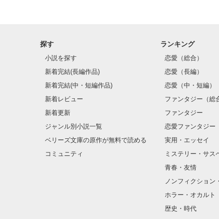
探す
ランキング
小説を探す
恋愛（総合）
新着完結(長編作品)
恋愛（長編）
新着完結(中・短編作品)
恋愛（中・短編）
新着レビュー
ファンタジー（総
新着更新
ファンタジー
ジャンル別小説一覧
恋愛ファンタジー
ベリーズ文庫の原作が無料で読める
実用・エッセイ
コミュニティ
ミステリー・サス
青春・友情
ノンフィクション
ホラー・オカルト
歴史・時代