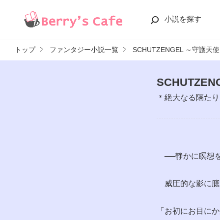
小説を探す
トップ
ファンタジー小説一覧
SCHUTZENGEL ～守護天
SCHUTZE
＊絶大なる隔たり
──静かに瞑想
威圧的な影に臆
「お初にお目にか