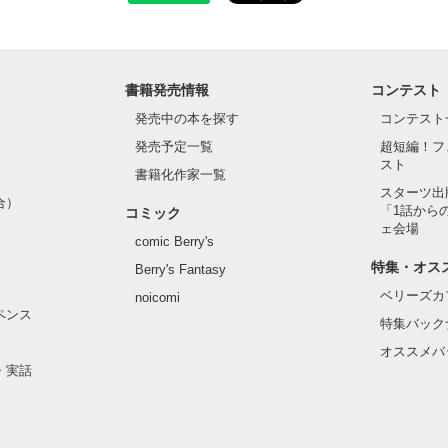
書籍発売情報
コンテスト
発売中の本を探す
コンテスト
発売予定一覧
超短編！フ
スト
書籍化作家一覧
スターツ出
合）
「1話から
コミック
ェ会場
comic Berry's
特集・オス
Berry's Fantasy
ベリーズカ
noicomi
ペンス
特集バック
オススメバ
・実話