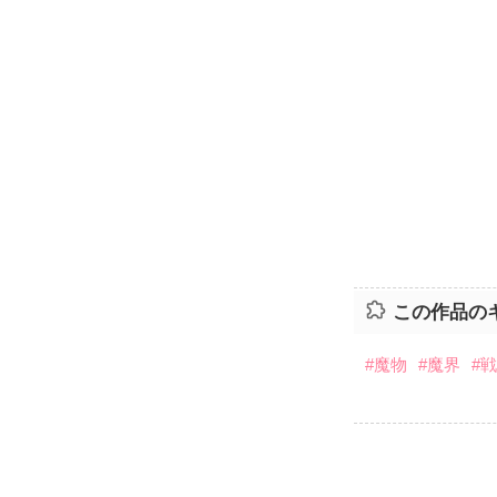
この作品の
#魔物
#魔界
#