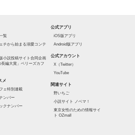
公式アプリ
一覧
iOS版アプリ
ェチから始まる溺愛コンテ
Android版アプリ
公式アカウント
版小説投稿サイト合同企画
の長編大賞」ベリーズカフ
X（Twitter）
YouTube
スメ
関連サイト
フェ特別連載
野いちご
ナンバー
小説サイト ノベマ！
ックナンバー
東京女性のための情報サイ
ト OZmall