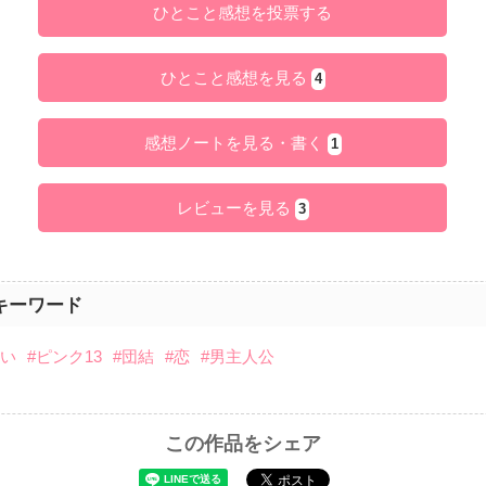
ひとこと感想を投票する
ひとこと感想を見る
4
感想ノートを見る・書く
1
レビューを見る
3
キーワード
戦い
#ピンク13
#団結
#恋
#男主人公
この作品をシェア