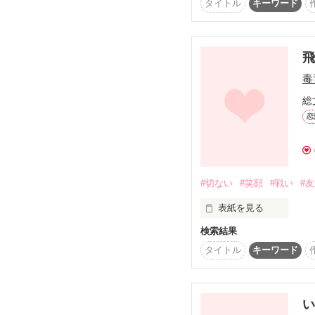
一応恋愛重視にしてます
タイトル
キーワード
「なんでユースじゃない
レビューおまちしてます(*´
日本全国の高校生諸君。
「コウ、よろしくね。」
毒
総
恋
戦争を

「郁原財閥をなめないで
#切ない
#笑顔
#戦い
#
「まだ間に合う。

表紙を見る
俺はいくぞ!」▶芝原ルイ
検索結果
こんな私に手を差し伸べ
私に笑顔を取り戻させ
タイトル
キーワード
★　　　★　　　★

始めよう。
