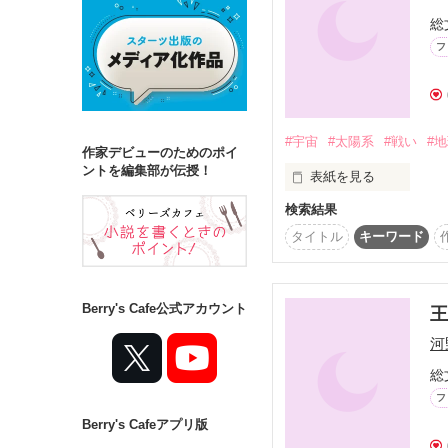
総
フ
詳しく検索
検索対象
タイトル
キ
#宇宙
#太陽系
#戦い
#
作家デビューのためのポイ
ジャンル
ントを編集部が伝授！
表紙を見る
検索結果
近未来の地球

タイトル
キーワード
ステータス
人類は火星に進出し、
全て
完結
同時に木星や土星の衛
Berry's Cafe公式アカウント
いた。

作品の長さ
河
その頃、人類は第二の
長編
中編
総
った。

フ
航海は順調に進み、人
Berry's Cafeアプリ版
コンテスト