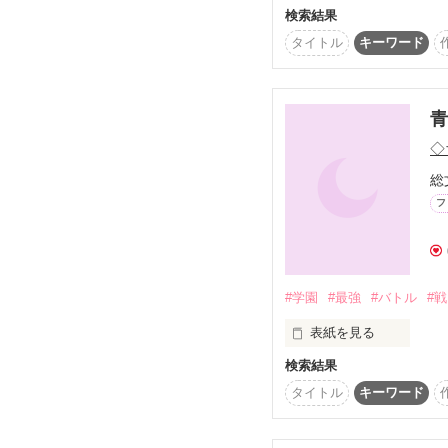
検索結果
分かってなかったんです
参加者の皆様、そして

タイトル
キーワード
読んで下さった全ての方
命が

どれだけ大事かなんて

観月らん様

レビューありがとうござ
青
私がまだ未熟で

※参加者様へ

◇
無知なことなんて

「コラボ・イラスト依
総
＊2010.12.16　誤字
フ
「アナタに出会えて

幸せでした」

#学園
#最強
#バトル
#
表紙を見る
生きたいって

検索結果
主人公、王ノ宮　空。

思ったの

タイトル
キーワード
武術の達人を親に持ち、
しかし、空が小さい頃