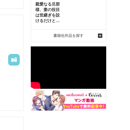
親愛なる旦那
様、妻の役目
は世継ぎを設
けるだけと聞
いておりまし
たが～虐げら
書籍化作品を探す
れ才女の幸せ
な結婚～2