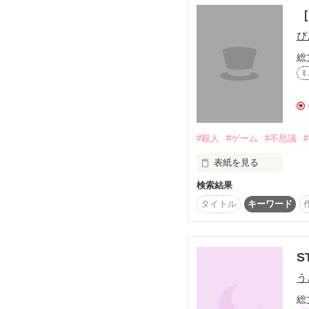
［
…………………………

その空が、武術を学ぶ学
ぴ
青空学園に転入！？

総
覚悟をするための勇気を
ミ
空は無事に学園生活を送
勇気を出すための覚悟を
学園バトルファンタジー
#殺人
#ゲーム
#不思議
これは

表紙を見る
とある軽業師の少女の

人生の物語

―――――――

検索結果
タイトル
キーワード
すみません更新に行き
【殺人ゲーム】

読んでくれる読者様が
ﾏｲﾒﾆｭｰ登録はコチラ！

夢彩. 様

S
応援などすごく励みにな
ちいら♪ 様

う
本当にありがとうござい
レビューThanks！

総
嫌いな人を、殺してみま