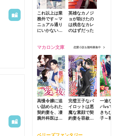
これ以上は業
英雄なカノジ
務外です～マ
ョが助けたの
ニュアル通り
は残念なカレ
にいかない彼
のはずだった
に無難な日々
を崩されて～
マカロン文庫
恋愛小説を随時募集中
高慢令嬢に追
完璧王子なパ
一途な社長パ
執
い詰められた
イロットは悪
パvsママ大好
士
契約妻を、凄
魔な素顔で契
きちびっこ息
偽
腕外科医はこ
約妻を容赦な
子～私を捨て
情
の手で愛し抜
く激愛する
たはずの元夫
堕
く
が息子に負け
ベリーズファンタジー
じと溺愛して