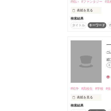
#戦い
#ファンタジー
#高
今度は、私が貴方を醜い
表紙を見る
「俺が、お前の全てを受
検索結果
ここは人間界とは異なる
タイトル
キーワード
お願い、私の復讐心に触
『アカンスタ』

―
【少女よ。咲かせろ、恋
ぺ
24.09.5〜

総
作家名とタイトルを変更し
ミ
阿井　露丹からうさぎの
スター・ソード・ファンタ
#戦争
#高校生
#学校
#
これはその世界で繰り広
内容は変わっていません
表紙を見る
★       ★       ★

編集部分があります。

検索結果
さぁ
