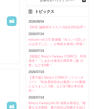
お知らせバックナンバー
トピックス
2026/08/04
【8/4】編集部オススメ小説全2作品UP！
2026/07/24
noicomi vol.172 新連載『合コンで恋した
人は兄でした。』が表紙＆巻頭に登場！
2026/07/24
【紙版】Berry's Fantasy COMICS 8/28
発売！『しあわせ食堂の異世界ご飯 11
巻』など全8冊！
2026/07/24
完成して
【電子版】Berry's COMICS（ファンタ
ジー）『転生悪役幼女は最恐パパの愛娘
になりました 5巻』など全7冊が本日発
いたのだ
売！
いて
2026/07/24
Berry's FantasyVol.83 表紙＆巻頭は『親
愛なる旦那様、妻の役目は世継ぎを設け