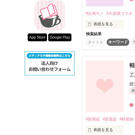
超短編！フェチ
ところが天王星、海王
スターツ出版小
#企画モノ
#大規模コラボ
いったい何故なのか・・
表紙を見る
その他の条件
当初は小惑星群が原因
その理由が判明した時
検索結果
動画あり
App Store
Google Play
平和だった王国に

タイトル
キーワード
突如、現れたドラゴン…
国王はその平和を取り戻
多くの戦士に招集をかけ
ア
ここに、1人の青年がい
彼もその中の１人だ。

総
恋
そして今

壮大なストーリィが始ま
＊＊＊

#新撰組
#新選組
#軽業師
チャイロさま主催

ファンタジー企画。

表紙を見る
＊＊＊
