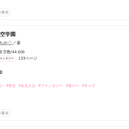


作家名
に感謝です。

います！

空学園
ちか◇
／著
頼ページ」にて、キャラ解説などあります。

文字数/44,606
修正＊
133ページ
ァンタジー
0
作品を読む
戦い
#学生
#女主人公
#ファンタジー
#逆ハー
#ギャグ
作家名
そして彼女自身も強い。

、その強大すぎるパワーを、両親が恐れ、封印した。
