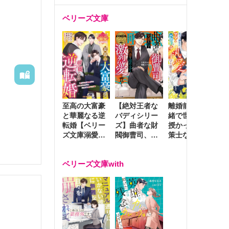
ベリーズ文庫
至高の大富豪
離婚前夜に内
冷
【絶対王者な
と華麗なる逆
緒で世継ぎを
や
バディシリー
転婚【ベリー
授かったら～
生
ズ】曲者な財
ズ文庫溺愛ア
策士な御曹司
を
閥御曹司、笑
ンソロジー】
はママとベビ
～
顔の圧で契約
ーを執愛で守
つ
妻を攻め立て
ベリーズ文庫with
り離さない～
様
激烈愛で貫く
し