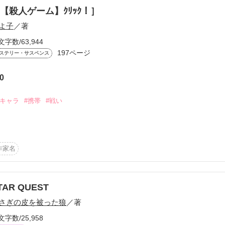
【殺人ゲーム】ｸﾘｯｸ！］
園。

よ子
／著
文字数/63,944


197ページ
ステリー・サスペンス
れるのか！？



0
！！

#キャラ
#携帯
#戦い
作家名
詰まっておりなかなか物語が進みません。

いますので、できれば更新したいと思っています。

TAR QUEST
っていてとても嬉しいです。

さぎの皮を被った狼
／著
ます。

文字数/25,958
せんか？
