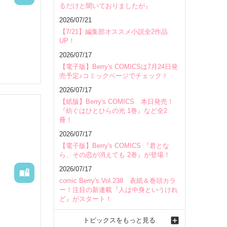
るだけと聞いておりましたが』
た。

会場
2026/07/21
【7/21】編集部オススメ小説全2作品
UP！
2026/07/17
【電子版】Berry's COMICSは7月24日発
売予定♪コミックページでチェック！
2026/07/17
【紙版】Berry's COMICS 本日発売！
『紡ぐはひとひらの光 1巻』など全2
冊！
2026/07/17
【電子版】Berry's COMICS 『君とな
ら、その恋が消えても 2巻』が登場！
2026/07/17
comic Berry's Vol.238 表紙＆巻頭カラ
ー！注目の新連載『人は中身というけれ
ど』がスタート！
トピックスをもっと見る