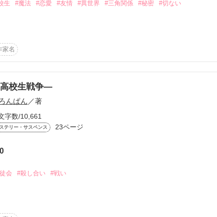
校生
#魔法
#恋愛
#友情
#異世界
#三角関係
#秘密
#切ない
姿にする番。

け止める」

世界。

作家名
れないで。

高校生戦争―
の花を。】

ろんぱん
／著
文字数/10,661
ました(>_<)

23ページ
ステリー・サスペンス
皮を被った狼

0
ジーからSTAR☨QUESTに変わりましたm(__)m

生徒会
#殺し合い
#戦い
げられる戦いの物語…

ので、前回と同様ぜひ読んで行って下さいませ(=^・^=)
