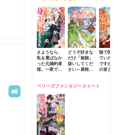
きます～
さようなら、
どうぞ好きな
陰で国を支え
転
私を選ばなか
だけ「無能」
ていたのは私
と
った元婚約者
扱いしてくだ
ですが、王家
っ
様。一夜で大
さい～屋根裏
の皆さんお忘
国
国君主の身ご
部屋の本の
れですか？～
に
もり妃になり
虫、実は国を
追放された隠
不
ベリーズファンタジースイート
ました２
動かす万能令
れ才女の辺境
保
嬢でした～
スローライフ
で
計画～
能
し