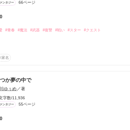
するので気長に待ってくれると嬉しいです。

66ページ
ァンタジー
ょう！

ことができました（´∀｀）

0
愛
#青春
#魔法
#武器
#復讐
#戦い
#スター
#クエスト
できず、申し訳ないです

作品を読む
エスト-

作家名
ましいww)



作品を読む
いた。

つか夢の中で
川ゆぅめ
／著
？

作品を読む
文字数/11,936
55ページ
ァンタジー


0