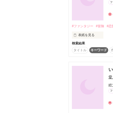
ちょっとずつでも更新
フ
日頃のうさを晴らしまし
大賞ではＣランクに入る
2010/10/24  ◇ちか◇
にもかかわらず、

#ファンタジー
#冒険
#恋
期間内に完結することが
ﾏｲﾒﾆｭｰ登録はコチラ！

表紙を見る
でも！

検索結果
ようやく！

STAR QUEST-スターク
タイトル
キーワード
完結！

しました！(ﾟ∀ﾟ)←(やか
貴方のようになりたい。
ただ単純に、そう思って
い
愛
今の私は貴方にどう映る
総
フ
きっと、醜いだろうね。
でも、安心して。
