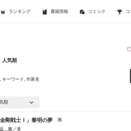
ランキング
書籍情報
コミック
コ
・人気順
 キーワード, 作家名
「金剛戦士Ⅰ」黎明の夢
完
坂 爽
／著