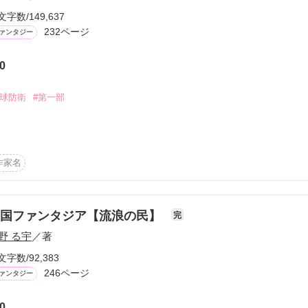
文字数/149,637
232ページ
ァンタジー
0
ーワード
作家名
表紙コメント
あらすじ
地球防衛
#第一部
感想
作家名
火星入植地の人口は五万人を超えるまでとなっていた。

更新中
星にも調査隊を派遣し、エウロパ衛星には観測用の宇宙ステーションも
王国ファンタジア【流浪の民】
完
野 る宇
／著
大航海時代を向かえ、天王星、海王星、冥王星にも調査隊を出発させて
短編
文字数/92,383
作品の長さにつ
246ページ
ァンタジー
類の誰もが明るい未来に夢と希望を抱いていた。

0