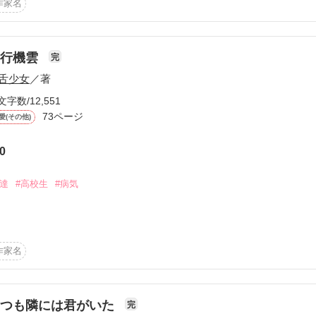
が、青春的かもしれません。ご了承ください(´・ω・`)

作家名
んだ！」▶五木コウ

-`)



飛行機雲
完
▶花野カオリ

舌少女
／著
文字数/12,551
作品を読む
73ページ
愛(その他)
ちょうだい。」▶郁原エリカ

0
友達
#高校生
#病気


てくれたのは貴方一人。

てくれた。
作家名
作品を読む
いつも隣には君がいた
完