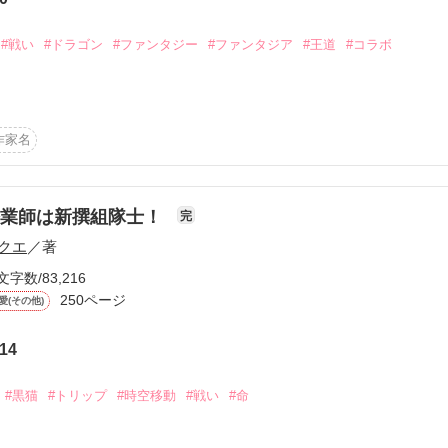
から始まる溺愛コンテスト
星、冥王星への調査隊が出発して数年後、突如として次々と異変が起こっ
説投稿サイト合同企画「1話からの長編大賞」ベリーズカフェ
#戦い
#ドラゴン
#ファンタジー
#ファンタジア
#王道
#コラボ
・

だと思われていたのであるが・・・

に、地球は破滅的な危機に陥った・・・

コミックあり
作家名
…

す為

た。

作品を読む
軽業師は新撰組隊士！
完
クエ
／著
る。

文字数/83,216
250ページ
愛(その他)
る。

14
#黒猫
#トリップ
#時空移動
#戦い
#命