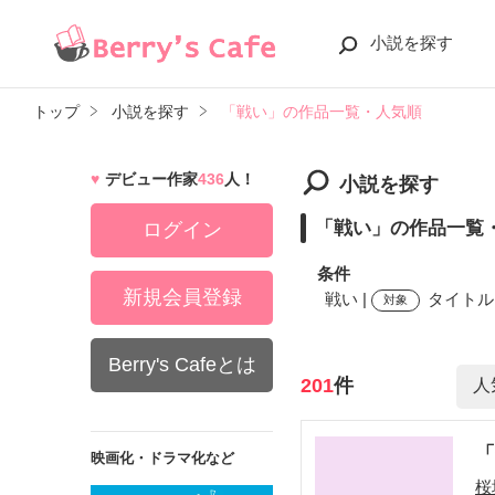
小説を探す
トップ
小説を探す
「戦い」の作品一覧・人気順
デビュー作家
436
人！
小説を探す
「戦い」の作品一覧
ログイン
条件
新規会員登録
戦い |
タイトル,
対象
Berry's Cafeとは
検索ワード
201
件
映画化・ドラマ化など
桜