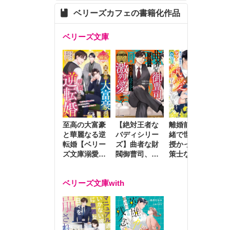
ベリーズカフェの書籍化作品
ベリーズ文庫
至高の大富豪
離婚前夜に内
冷
【絶対王者な
と華麗なる逆
緒で世継ぎを
や
バディシリー
転婚【ベリー
授かったら～
生
ズ】曲者な財
ズ文庫溺愛ア
策士な御曹司
を
閥御曹司、笑
ンソロジー】
はママとベビ
～
顔の圧で契約
ーを執愛で守
つ
妻を攻め立て
ベリーズ文庫with
り離さない～
様
激烈愛で貫く
し