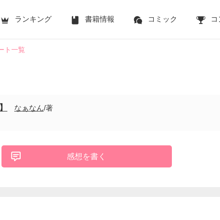
ランキング
書籍情報
コミック
コ
ート一覧
】
なぁなん
/著
感想を書く