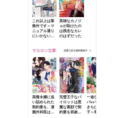
これ以上は業
英雄なカノジ
務外です～マ
ョが助けたの
ニュアル通り
は残念なカレ
にいかない彼
のはずだった
に無難な日々
を崩されて～
マカロン文庫
恋愛小説を随時募集中
高慢令嬢に追
完璧王子なパ
一途な社長パ
執
い詰められた
イロットは悪
パvsママ大好
士
契約妻を、凄
魔な素顔で契
きちびっこ息
偽
腕外科医はこ
約妻を容赦な
子～私を捨て
情
の手で愛し抜
く激愛する
たはずの元夫
堕