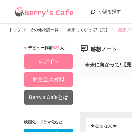
小説を探す
トップ
その他小説一覧
未来に向かって!【完】
感想ノ
デビュー作家
436
人！
感想ノート
ログイン
未来に向かって!【完
新規会員登録
Berry's Cafeとは
映画化・ドラマ化など
★なぁなん★