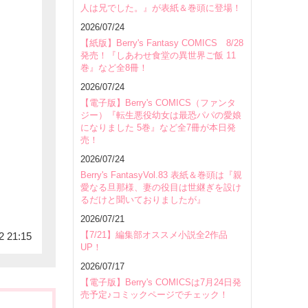
人は兄でした。』が表紙＆巻頭に登場！
2026/07/24
【紙版】Berry's Fantasy COMICS 8/28
発売！『しあわせ食堂の異世界ご飯 11
巻』など全8冊！
2026/07/24
【電子版】Berry's COMICS（ファンタ
ジー）『転生悪役幼女は最恐パパの愛娘
になりました 5巻』など全7冊が本日発
売！
2026/07/24
Berry's FantasyVol.83 表紙＆巻頭は『親
愛なる旦那様、妻の役目は世継ぎを設け
るだけと聞いておりましたが』
2026/07/21
【7/21】編集部オススメ小説全2作品
2 21:15
UP！
2026/07/17
【電子版】Berry's COMICSは7月24日発
売予定♪コミックページでチェック！