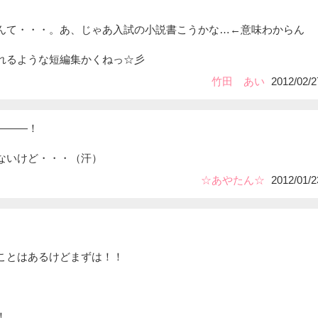
んて・・・。あ、じゃあ入試の小説書こうかな…←意味わからん
れるような短編集かくねっ☆彡
竹田 あい
2012/02/2
―――！
ないけど・・・（汗）
☆あやたん☆
2012/01/2
ことはあるけどまずは！！
！