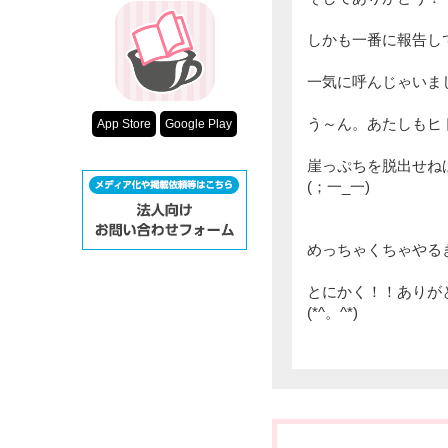
しかも一番に報告し
一気に呼んじゃいま
う～ん。あたしもヒ
App Store
Google Play
崖っぷちを脱出せね
(；一_一)
めっちゃくちゃやる
とにかく！！ありが
(*^。^*)