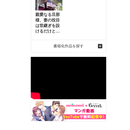
親愛なる旦那
様、妻の役目
は世継ぎを設
けるだけと聞
いておりまし
たが～虐げら
書籍化作品を探す
れ才女の幸せ
な結婚～2