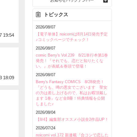
お知らせバックナンバー
トピックス
2026/08/07
【電子単体】noicomiは8月14日発売予定
7 19:54
♪コミックページでチェック！
2026/08/07
comic Berry's Vol.239 8/21単行本第1巻
発売！『それでも、恋だと知りたくな
い。』が表紙＆巻頭で登場！
2026/08/07
3 18:09
Berry's Fantasy COMICS 8/28発売！
『どうも、噂の悪女でございます 聖女
の力は差し上げるので、私はお暇頂戴し
ます 1巻』など全8冊！特典情報を公開
しました♪
2026/08/04
【8/4】編集部オススメ小説全2作品UP！
2026/07/24
noicomi vol.172 新連載『合コンで恋した