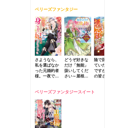
く
が息子に負け
ベリーズファンタジー
じと溺愛して
きます～
さようなら、
どうぞ好きな
陰で国を支え
転
私を選ばなか
だけ「無能」
ていたのは私
と
った元婚約者
扱いしてくだ
ですが、王家
っ
様。一夜で大
さい～屋根裏
の皆さんお忘
国
国君主の身ご
部屋の本の
れですか？～
に
もり妃になり
虫、実は国を
追放された隠
不
ベリーズファンタジースイート
ました２
動かす万能令
れ才女の辺境
保
嬢でした～
スローライフ
で
計画～
能
し