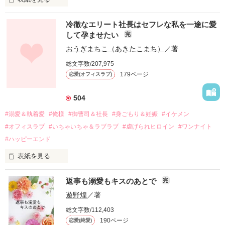
冷徹なエリート社長はセフレな私を一途に愛
して孕ませたい
完
幼なじみの哲平に淡い恋心を抱いていた美桜。

おうぎまちこ（あきたこまち）
／著
しかし、ある出来事をきっかけに二人の関係は壊れてしまう。

総文字数/207,975
関係修復もできないまま、美桜は両親の離婚によって

179ページ
恋愛(オフィスラブ)
引っ越すことになり、哲平とも離れ離れになった。

それから約十二年後。

504
過去の傷から、二度と会いたくないと思っていた哲平に

#溺愛＆執着愛
#俺様
#御曹司＆社長
#身ごもり＆妊娠
#イケメン
運命のような再会を果たす。

#オフィスラブ
#いちゃいちゃ＆ラブラブ
#虐げられヒロイン
#ワンナイト
そして、ひょんなことから

#ハッピーエンド
酔った勢いで一夜を共にしてしまった。

表紙を見る
さらに、美桜が初めてだと知った哲平は

『責任をとる、結婚しよう』と真っ直ぐに告げてきた。

　おかしな噂を流されて前の職場でうまくいかなかった梅田美
戸惑う美桜とは裏腹に、好きという気持ちを隠すことなく

返事も溺愛もキスのあとで
完
桜は、海外で傷心旅行をしていたところ、日本人美青年と出会
甘やかしてくる。

い、酒の勢いもあり一夜限りの関係となる。

遊野煌
／著
　帰国後、美桜は新しい職場でワンナイトした美青年と再会。
そんなある日、哲平は美桜がストーカー被害に

総文字数/112,403
なんと彼の正体は、とある財閥御曹司にも関わらず、一族を離
遭っていることを知る。

190ページ
恋愛(純愛)
れて起業した新進気鋭の実業家、社内でも冷徹だと評判な社長