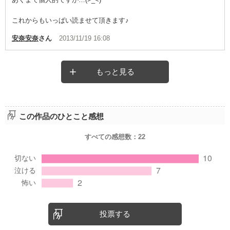
これからもいっぱい読ませて頂きます♪
安奈安奈
さん
2013/11/19 16:08
もっと見る
この作品のひとこと感想
すべての感想数：
22
投票する