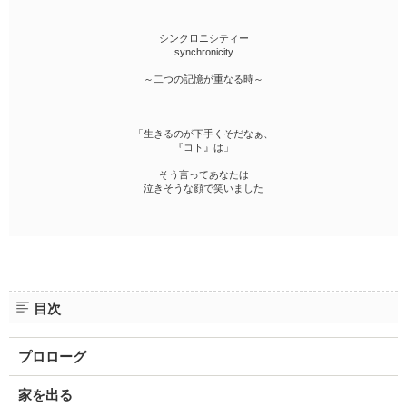
シンクロニシティー
synchronicity
～二つの記憶が重なる時～
「生きるのが下手くそだなぁ、
『コト』は」
そう言ってあなたは
泣きそうな顔で笑いました
目次
プロローグ
家を出る