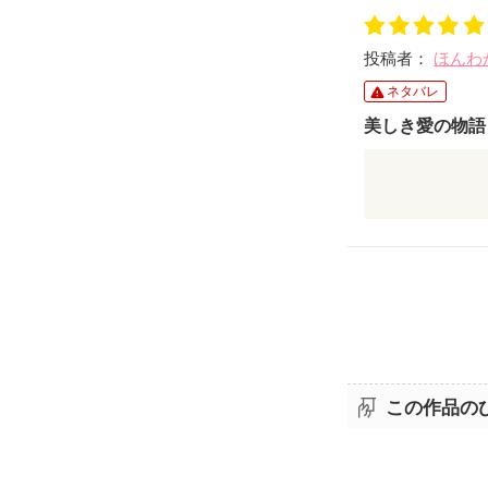
久々に絵本に足
投稿者：
ほんわ
素敵なお話で
ネタバレ
美しき愛の物語
私の美貌に騙
だから、きっ
ない。ただ、
この作品の
しかし、彼は
彼との月日が