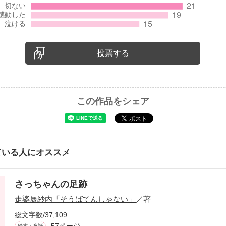
っくりと過ごす度、
満たされてしまう。
投票する
情はなんと呼ぶのだろう――？
がら絵を描き、
この作品をシェア
の姿を眺める。
けなのに、私の心はおかしくなる。
ている人にオススメ
の彼女には分からない。知る機会もない。理解してはいけないもの
さっちゃんの足跡
走婆展紗内「そうばてんしゃない」
／著
総文字数/37,109
57ページ