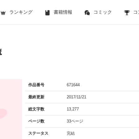
ランキング
書籍情報
コミック
コ
魔
作品番号
671644
最終更新
2017/11/21
総文字数
13,277
ページ数
33ページ
ステータス
完結