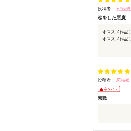
投稿者：
+.*恋蝶
恋をした悪魔
オススメ作品
題名と表紙に
ページ数は少
悪魔と人間の
悲しいけれど
投稿者：
恋猫娘
素晴らしい作品
ネタバレ
素敵
綺麗なこころ
じんわりと胸
作品を読んで