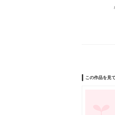
共に日々をゆ
私の心は酷く
一体、この感
彼が微笑みな
私がじっとそ
たったそれだ
この作品を見
けれど、悪魔
悪魔と人間。