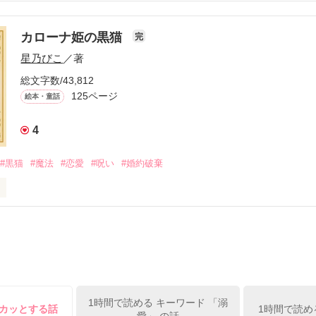
心が温まるお話をお送りします～

カローナ姫の黒猫
完
星乃びこ
／著
総文字数/43,812
ミライちゃんといった。

125ページ
絵本・童話
のか、それが本当の名前なのかも確かではなかった。

4
#黒猫
#魔法
#恋愛
#呪い
#婚約破棄
ライ」

だけじゃないって僕は思うんだ。

気なく話してる今も、僕にとってはプレゼントなんだよ。

っと変わったお姫様と、

1時間で読める キーワード 「溺
スカッとする話
1時間で読め
愛」 の話