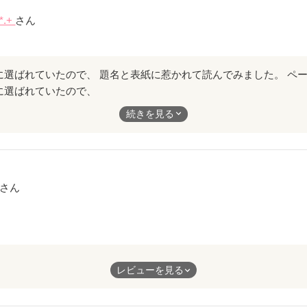
*.+
さん
に選ばれていたので、
惹かれて読んでみました。
続きを見る
ないのに、文章力があって読んでいくうちに惹かれてしまいました
禁断の恋。
、愛おしい…甘くて切ないお話でした。
さん
ありがとうございました(≧∀≦)
、愛する気持ち。想い。
レビューを見る
に響きました。
感動することってあまりないのですが、うるっときました。