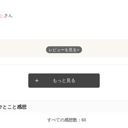
を運んで、この作品に出会うことができてよかったです(^^)
か
さん
した。
レビューを見る
されなかった男は居なかった。
とこうして優しく微笑みかけてくれる彼も“そう”なのだ。今更幻滅
もっと見る
彼らは愚かなだけ。
ひとこと感想
私がどんなに醜くなっても態度は変わらなかった。
すべての感想数：
60
穏やかに流れる度、