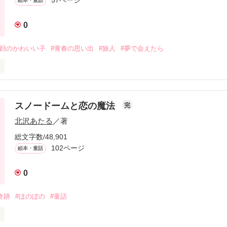
絵本・童話
も関係ない。
0
深さの大切さに心撃たれて浸って下さい。
笑顔のかわいい子
#青春の思い出
#旅人
#夢で会えたら
ありがとうございます!
逝ってしまった。

へ。

覚えているかな？

スノードームと恋の魔法
完
覚えているかな？

北沢あたる
／著
るかな？

さっちゃん。
総文字数/48,901
102ページ
絵本・童話
作品を読む
0
奇跡
#ほのぼの
#童話