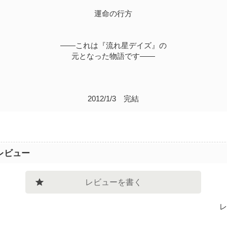
運命の行方
――これは『流れ星デイズ』の
元となった物語です――
2012/1/3 完結
レビュー
レビューを書く
レ