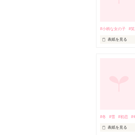
種別も、風貌
想い合う絆の
#小柄な女の子
#
表紙を見る
素敵なお話を
　さっちゃんは
遠い遠い星の国
　ぼくのことは
みんなのことは
いつかまた会え
好きだったよ　
#冬
#雪
#初恋
#
表紙を見る