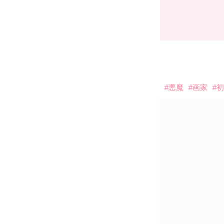
#悪魔
#画家
#