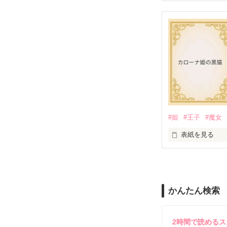
～寒い冬の日に
その子の名前は
どんな字を書く
#姫
#王子
#魔女
____第1話「ミ
表紙を見る
プレゼントは物
これは、

かんたん検索
君とこうして何
とある国のちょ
2時間で読める