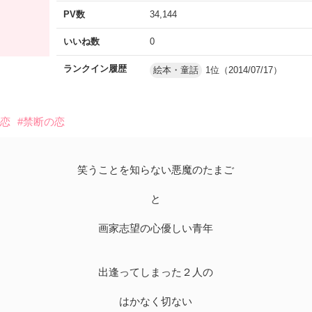
PV数
34,144
いいね数
0
ランクイン履歴
絵本・童話
1位（2014/07/17）
初恋
#禁断の恋
笑うことを知らない悪魔のたまご
と
画家志望の心優しい青年
出逢ってしまった２人の
はかなく切ない