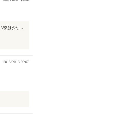
オススメ作品に選ばれていたので、 題名と表紙に惹かれて読んでみました。 ページ数は少ないのに、文章力があって読んでいくうちに惹かれてしまいました。 悪魔と人間の禁断の恋。 悲しいけれど、愛おしい…甘くて切ないお話でした。 素晴らしい作品ありがとうございました(≧∀≦)
。
2013/09/13 00:07