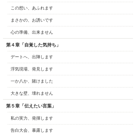
この想い、あふれます
まさかの、お誘いです
心の準備、出来ません
第４章「自覚した気持ち」
デートへ、出陣します
浮気現場、発見します
一か八か、賭けました
大きな壁、壊れません
第５章「伝えたい言葉」
私の実力、発揮します
告白大会、暴露します