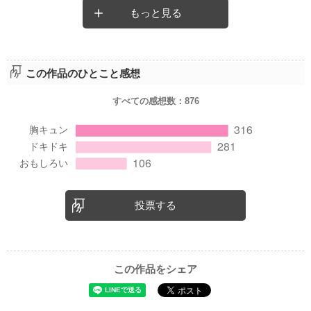
もっと見る
この作品のひとこと感想
すべての感想数：
876
投票する
この作品をシェア