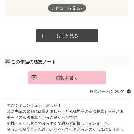
キュンキュンしっぱなしです！
レビューを見る
これからもがんばってくださいヽ(*´∀｀)ノ
応援してます(^-^)/
もっと見る
この作品の感想ノート
感想を書く
感想ノートについて
すごくキュンキュンしました！
恭汰先輩の素顔には驚きましたけど俺様男子の恭汰先輩も王子さま
モードの恭汰先輩もかっこ良かったです。
胡桃ちゃんも素直でまっすぐで思わず応援しちゃいました。
それから桃琴ちゃん達がどうやって付き合ったのかも気になりまし