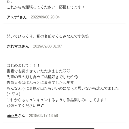
た。
これからも頑張ってください！応援してます！
アスナ*
さん
2022/09/06 20:04
開いてびっくり、私の名前がくるみなんです笑笑
きれマユ
さん
2019/09/08 01:07
はじめまして！！！
書籍でも読ませていただきました♡♡
先輩の裏の顔も含めて結構好きでした(^-^)/
告白大会はほんっとに最高でしたね笑笑
あんなふうに勇気が出たらいいのになぁと思いながら読んでました
(〃▽〃)
これからもキュンキュンするような作品楽しみにしてます！
頑張ってください🏁💕
pink❤︎
さん
2018/09/17 13:58