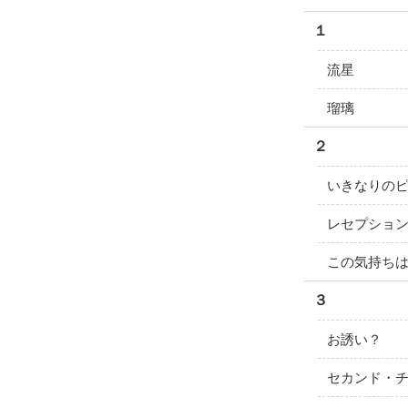
１
流星
瑠璃
２
いきなりの
レセプショ
この気持ち
３
お誘い？
セカンド・