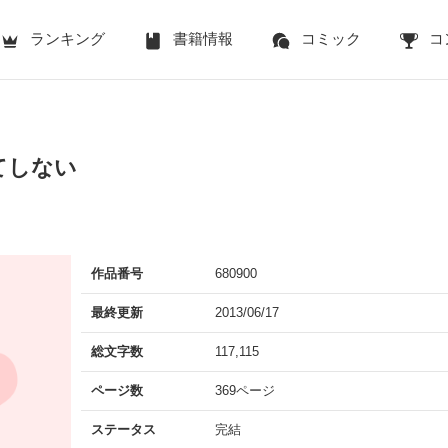
ランキング
書籍情報
コミック
コ
てしない
作品番号
680900
最終更新
2013/06/17
総文字数
117,115
ページ数
369ページ
ステータス
完結