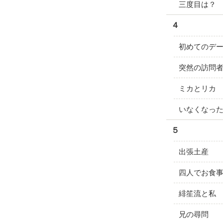
三度目は？
４
初めてのデ
突然の訪問
ミカとリカ
いなくなっ
５
出張土産
四人でお食
緋笙流と私
兄の尋問