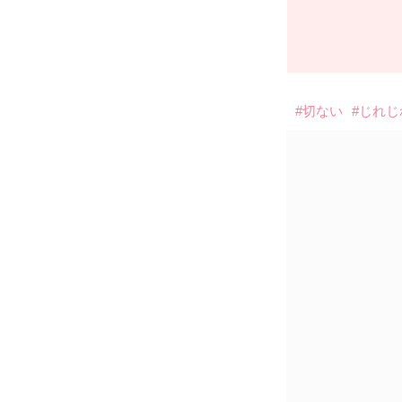
#切ない
#じれじ