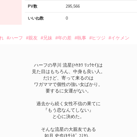
PV数
295,566
いいね数
0
れ
#ハーフ
#親友
#兄妹
#年の差
#執事
#ヒツジ
#イケメン
ハーフの早川 流星(ﾊﾔｶﾜ ﾘｭｳｾｲ)は
見た目はもちろん、中身も良い人。
だけど、寄って来るのは
ワガママで個性の強い女ばかり。
要するに女運がない。
過去から続く女性不信の果てに
『もう恋なんてしない』
と心に決めた。
そんな流星の大親友である
如月 史也(ｷｻﾗｷﾞ ﾌﾐﾔ)。