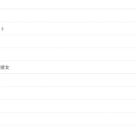
ート
者
た彼女
事