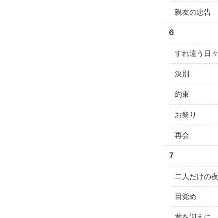
親友の忠告
６
すれ違う日
決別
約束
お祭り
再会
７
二人だけの
目覚め
君を迎えに