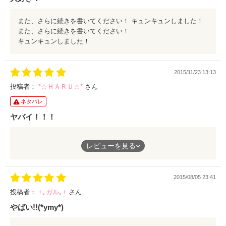
また、さらに続きを書いてください！ キュンキュンしました！
また、さらに続きを書いてください！
キュンキュンしました！
2015/11/23 13:13
投稿者：
*☆ＨＡＲＵ☆*
さん
ネタバレ
ヤバイ！！！
めっちゃ良かったです！
レビューを見る
①では櫻田君が良かったけど、②ではもう
八木原君の事しか考えられなかった〜！！
超お気に入り作品です☆
2015/08/05 23:41
これからもガンバってください！
投稿者：
+｡ガル｡+
さん
やばい!!(*ymy*)