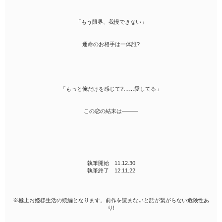
「もう限界、我慢できない」
運命のお相手は一体誰?
「もっと俺だけを感じて?……愛してる」
この恋の結末は―――
執筆開始 11.12.30
執筆終了 12.11.22
※極上お姫様生活の続編となります。前作を読まないと話が繋がらない危険性あ
り!