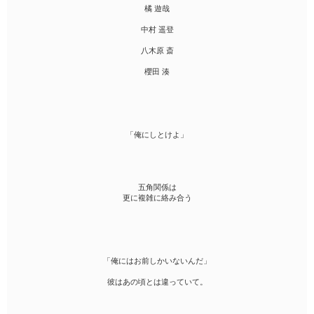
橘 遊哉
中村 遥登
八木原 斎
櫻田 湊
「俺にしとけよ」
五角関係は
更に複雑に絡み合う
「俺にはお前しかいないんだ」
彼はあの頃とは違っていて。