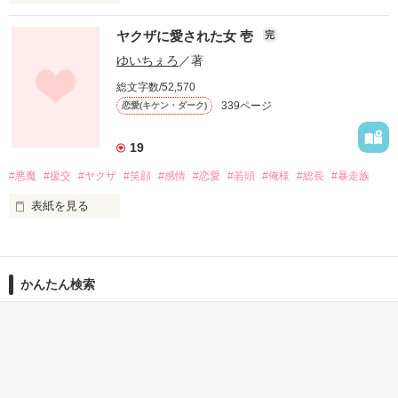
＼※甘々注意報発令中／

ヤクザに愛された女 壱
完
           ×

ゆいちぇろ
／著
総文字数/52,570
「じゃあ、一緒に寝る？」

女子の中で学園No.1の

339ページ
恋愛(キケン・ダーク)
人気を誇る高校2年生

「はぁぁっ！？」

宮崎あげは [Miyazaki Ageha]

19
#悪魔
#援交
#ヤクザ
#笑顔
#感情
#恋愛
#若頭
#俺様
#総長
#暴走族
表紙を見る
あたし、結城  羽衣子

｢なぁ―俺と付き合わない？｣

強引で俺様な甘ーい幼なじみと

「…死にたいか？」

一緒に住むことになっちゃいました……

｢えっ!!///｣

かんたん検索
低く、震え上がる声で、

―――――――――――――

じっくり読める キーワー
5分で読める キーワード
5分で読める キーワード
ド 「再会」 の話
「年の差」 の話
「独占欲」 の話
＼レビュー*thanks／

好きでもないキミに告白して

あたしを鋭く睨んだ。

俺たちは付き合い始めた……

山夫婦 様
