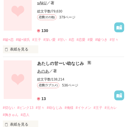
sAkU
／著
総文字数/79,630
379ページ
恋愛(その他)
130
#嘘×恋
#嘘×彼氏
#王子
#深い愛
#甘い
#恋
#恋愛
#愛
#嘘つき
#甘々
表紙を見る
あたしの甘ーい幼なじみ
完
最初は何もかも嘘だった……

あのあ
／著
総文字数/138,214
536ページ
恋愛(ラブコメ)
ちっともキミのことなんて

好きじゃなかった

13
#切ない
#ピンク13
#甘々
#幼なじみ
#俺様
#イケメン
#王子
#元カレ
男子の中で学園No.1の

人気を誇る高校2年生

#胸きゅん
#恋人
雨崎恭 [Amazaki Kyou]

表紙を見る