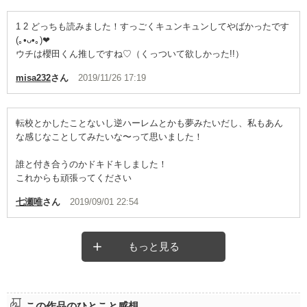
1 2 どっちも読みました！すっごくキュンキュンしてやばかったです
(｡•ᴗ•｡)❤︎
ウチは櫻田くん推しですね♡（くっついて欲しかった!!）
misa232
さん
2019/11/26 17:19
転校とかしたことないし逆ハーレムとかも夢みたいだし、私もあん
な感じなことしてみたいな〜って思いました！
誰と付き合うのかドキドキしました！
これからも頑張ってください
七瀬唯
さん
2019/09/01 22:54
もっと見る
この作品のひとこと感想