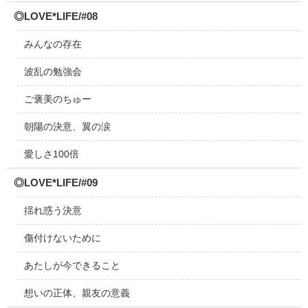
◎LOVE*LIFE/#08
みんなの存在
波乱の勉強会
ご褒美のちゅー
朝陽の決意、翼の涙
愛しさ100倍
◎LOVE*LIFE/#09
揺れ惑う決意
傷付けないために
あたしが今できること
想いの正体、親友の意義