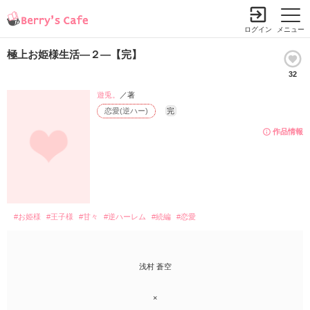
ログイン
メニュー
極上お姫様生活―２―【完】
32
遊兎。
／著
恋愛(逆ハー)
完
作品情報
#お姫様
#王子様
#甘々
#逆ハーレム
#続編
#恋愛
浅村 蒼空
×