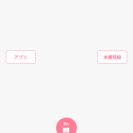
LOVEキティ 様

………………………☆″……

Sakiko 様

全部、嘘だった……

sAliy 様

mizu*** 様

あたしに自由をくれた男は、

°ゆーな° 様

chihiro-fl 様

そう……嘘つき彼氏。

アッキーオ 様

恋愛(純愛)
恋愛(ラブコメ)
恋愛(純愛)
恋愛(純愛)
沢山の人の上に立つ

再会ロマンス～幼
執拗に愛されて、
お別れしたはずな
別れた警
なじみの甘い溺愛
愛して
のに、トラウマ
に見つか
2013.1.1〜1.12

☆★☆

アプリ
から逃げられない
CEOの淫らな求愛
愛に捕ま
陽瀬 柚夏／著
ヤクザ。

～
にカラダから蕩か
松本ユミ／著
みなつき菫／著
森野りも
されています⁉︎
※リクエストにお応えして

甘々です＊

俺様で、変態でどうしようもないヤクザ。

番外編更新しました！

もっと見る
かんたん検索の条件を変える
＼2010,7,25文庫本発売！／

作品を読む
 2011．6．4．Start

 →2011．6．23．END   

＼2011,8,4 電子書籍発売！／

  6．19．100000PV

読む
本棚in100人

＊こちらは修正前なので
