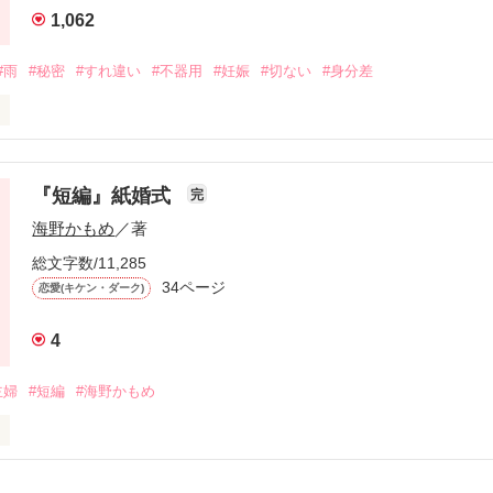
1,062
#雨
#秘密
#すれ違い
#不器用
#妊娠
#切ない
#身分差
をかき消してくれる

隠してくれる

『短編』紙婚式
完
海野かもめ
／著
から

総文字数/11,285
1人きりの雨の日にしている

34ページ
恋愛(キケン・ダーク)
4
しい時間の繰り返し

主婦
#短編
#海野かもめ
方がいいの

張っていても
