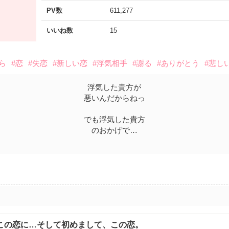
PV数
611,277
いいね数
15
ら
#恋
#失恋
#新しい恋
#浮気相手
#謝る
#ありがとう
#悲し
浮気した貴方が
悪いんだからねっ
でも浮気した貴方
のおかげで…
この恋に…そして初めまして、この恋。