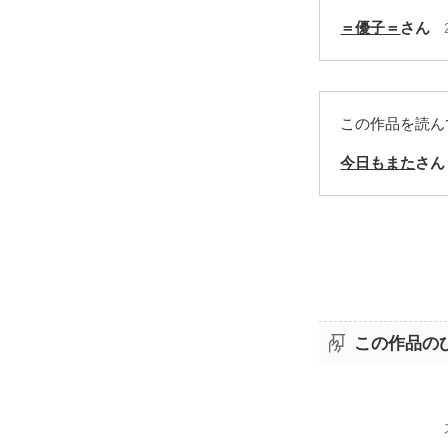
＝優子＝
さん
この作品を読ん
今日もまた
さん
この作品の