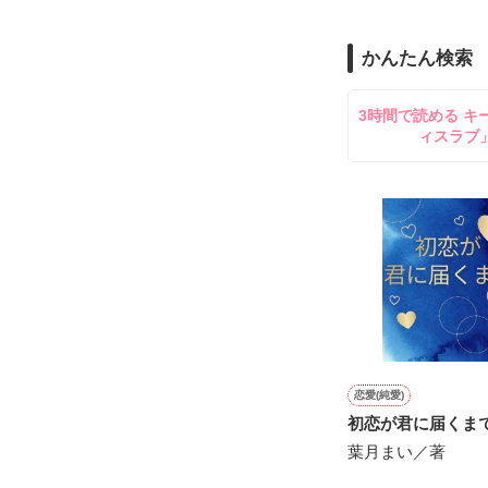
思い出しては雨
かんたん検索
ベッドの中の亮
3時間で読める キ
ィスラブ
魅惑的で、情熱
夢は看護師

八坂柊子（ やさ
§§§§§

外科医

水上洸平（みずか
わたしの旦那さ
恋愛(純愛)
浮気をしている
初恋が君に届くま
葉月まい／著