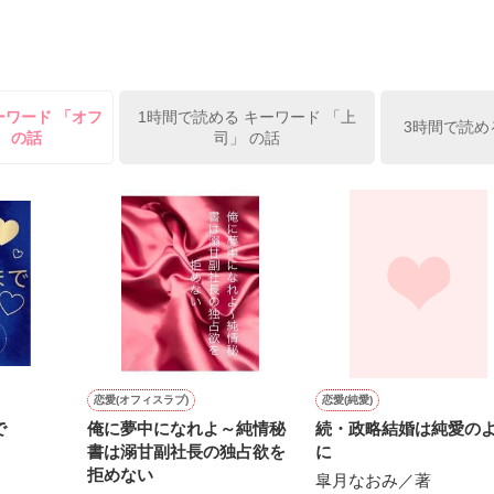
の中で泣いてしまうから

は、普段の亮と違って。

ーワード 「オフ
1時間で読める キーワード 「上
3時間で読め
」 の話
司」 の話
的で、そして少しいじわるで。

か しゅうこ）

み こうへい）

まは

恋愛(オフィスラブ)
恋愛(純愛)
ようです。

で
俺に夢中になれよ～純情秘
続・政略結婚は純愛の
書は溺甘副社長の独占欲を
に
拒めない
皐月なおみ／著