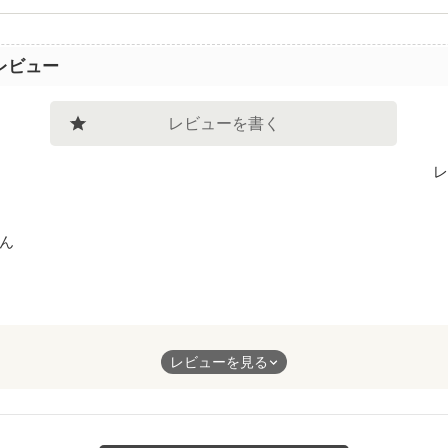
レビュー
レビューを書く
レ
ん
間違ってる気もしなくはないけど、調子に乗って何度も浮気を繰り
レビューを見る
!!」と言った彼女に拍手です(笑)