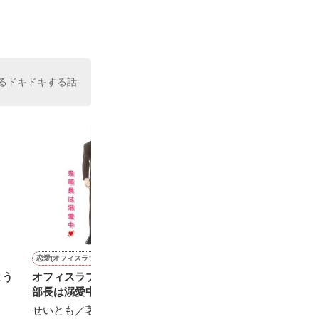
るドキドキする話
恋愛(オフィスラブ)
恋愛(オフィスラブ)
恋愛(オフィスラブ)
恋愛(オフィスラブ)
よう
オフィスラブは突然に〜鬼
鬼上司と私のヒミツの関係
警戒心MAXだったのに、御
紳士な課長、愛
部長は溺愛中〜
曹司の溺甘愛に陥落しまし
松本ユミ／著
松本ユミ／著
た
せいとも／著