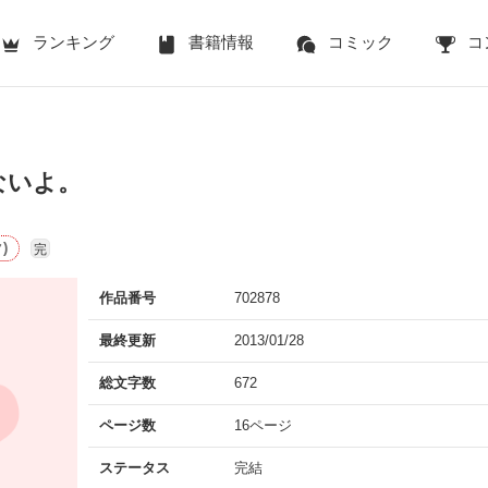
ランキング
書籍情報
コミック
コ
ないよ。
)
完
作品番号
702878
最終更新
2013/01/28
総文字数
672
ページ数
16ページ
ステータス
完結