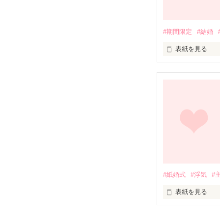
#期間限定
#結婚
表紙を見る
雨音は私の嗚咽
雨粒は私の涙を
私は本当は弱い
いつも泣くのは
幸せな時間と寂
#紙婚式
#浮気
#
思い出は少ない
表紙を見る
いくら笑顔で頑