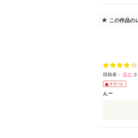
この作品の
投稿者：
重友
さ
ネタバレ
んー
やり方は少し
り「謝らないよ