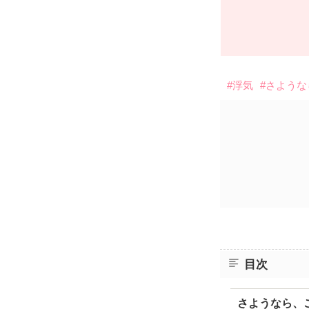
#浮気
#さような
目次
さようなら、