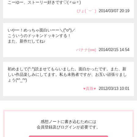
こーゆー、ストーリー好きです♡(〃ω〃)
ぴょ( ˙︶˙ )
2014/03/07 20:19
いやー！めっちゃ面白いーー＼(^o^)／
こういうのドッキンドッキンする！
また、新作だしてね♪
バナナ(ww)
2014/02/15 14:54
初めまして(^.^)読ませてもらいました。面白かったです。また、新
しい作品楽しみにしてます。私も未熟者ですが、お互い頑張りまし
ょう(*^_^*)
♥真珠♥
2012/03/13 10:01
感想ノートに書き込むためには
会員登録及びログインが必要です。