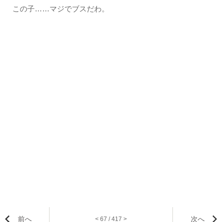
この子……マジでブスだわ。
前へ
次へ
< 67 / 417 >