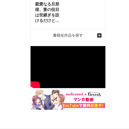
親愛なる旦那
様、妻の役目
は世継ぎを設
けるだけと聞
いておりまし
たが～虐げら
書籍化作品を探す
れ才女の幸せ
な結婚～2