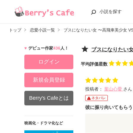
小説を探す
トップ
恋愛小説一覧
ブスになりたい女 〜高飛車美少女 V
デビュー作家
436
人！
ブスになりたい女
ログイン
平均評価星数
新規会員登録
投稿者：
葉山心愛
さん
Berry's Cafeとは
ネタバレ
彼に振り向いてもらう
映画化・ドラマ化など