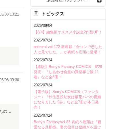
お知らせバックナンバー
トピックス
05/08 13:21
2026/08/04
【8/4】編集部オススメ小説全2作品UP！
2026/07/24
noicomi vol.172 新連載『合コンで恋した
人は兄でした。』が表紙＆巻頭に登場！
2026/07/24
【紙版】Berry's Fantasy COMICS 8/28
発売！『しあわせ食堂の異世界ご飯 11
巻』など全8冊！
05/08 09:30
2026/07/24
【電子版】Berry's COMICS（ファンタ
ジー）『転生悪役幼女は最恐パパの愛娘
になりました 5巻』など全7冊が本日発
売！
美人で高飛車、性格に難ありの主人公の初めての恋と挫折 有りそうな設定だけど、秋さんの小説は一味違った！ 美人が本気でブスになろうとするとこうなる！ 周りの変化と、主人公の心の変化が見物です！ メッチャクチャ面白かったです(^o^) いい小説ありがとうo(*⌒―⌒*)o たくさんの人に読んで唸って笑って貰いたい作品です！
2026/07/24
Berry's FantasyVol.83 表紙＆巻頭は『親
愛なる旦那様、妻の役目は世継ぎを設け