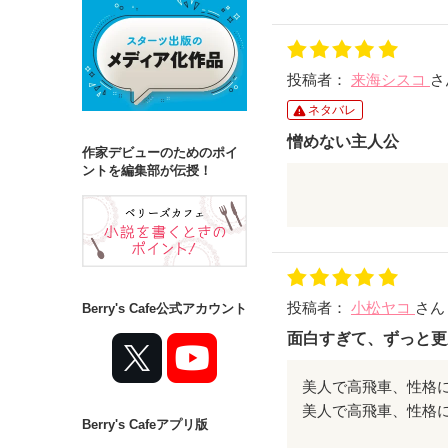
設定が新鮮で、最後
投稿者：
来海シスコ
さ
高飛車美少女の彩花
ネタバレ
憎めない主人公
作家デビューのためのポイ
でも、和也は彩花に
ントを編集部が伝授！
今まで自分に落ちな
しかも彼はブスが好
だって私は美人だか
それなのに中野和也
こうして始まった彩花
私に見向きもせず
挙げ句の果てにはブ
投稿者：
小松ヤコ
さん
Berry's Cafe公式アカウント
許せない！
結末が気になる方は
私もブスになってや
面白すぎて、ずっと更
そんな思考回路を持
自分に足りないもの
美人で高飛車、性格
最後まで目が離せな
Berry's Cafeアプリ版
健気に努力する姿は