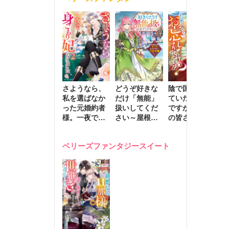
きます～
さようなら、
どうぞ好きな
陰で国を支え
転
私を選ばなか
だけ「無能」
ていたのは私
と
った元婚約者
扱いしてくだ
ですが、王家
っ
様。一夜で大
さい～屋根裏
の皆さんお忘
国
国君主の身ご
部屋の本の
れですか？～
に
もり妃になり
虫、実は国を
追放された隠
不
ベリーズファンタジースイート
ました２
動かす万能令
れ才女の辺境
保
嬢でした～
スローライフ
で
計画～
能
し