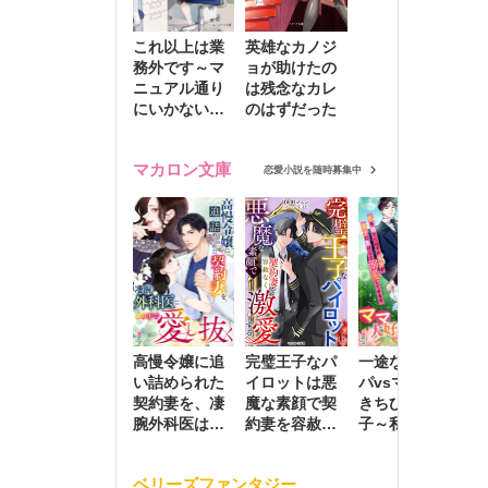
これ以上は業
英雄なカノジ
務外です～マ
ョが助けたの
ニュアル通り
は残念なカレ
にいかない彼
のはずだった
に無難な日々
を崩されて～
マカロン文庫
恋愛小説を随時募集中
高慢令嬢に追
完璧王子なパ
一途な社長パ
執
い詰められた
イロットは悪
パvsママ大好
士
契約妻を、凄
魔な素顔で契
きちびっこ息
偽
腕外科医はこ
約妻を容赦な
子～私を捨て
情
の手で愛し抜
く激愛する
たはずの元夫
堕
く
が息子に負け
ベリーズファンタジー
じと溺愛して