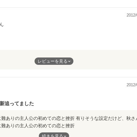
までとても楽しめる作品でした☆
2012/
ん
が興味を持ったのはイケメンなクール男子、和也。
全く興味がないようで……
かった男は居ない。
レビューを見る
きみたい…？
ら。
は
のブスになってやろう作戦(笑)
2012/
スとまで…
ぜひ読んでみてくださいね♪
る！
新追ってました
つ主人公の単純さが可愛いです。
に気づいて、
に難ありの主人公の初めての恋と挫折
い、ドキドキが止まらない作品でした！
続きを見る