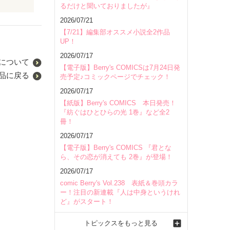
るだけと聞いておりましたが』
になろう
2026/07/21
【7/21】編集部オススメ小説全2作品
UP！
2026/07/17
について
【電子版】Berry's COMICSは7月24日発
品に戻る
売予定♪コミックページでチェック！
2026/07/17
【紙版】Berry's COMICS 本日発売！
『紡ぐはひとひらの光 1巻』など全2
冊！
2026/07/17
【電子版】Berry's COMICS 『君とな
ら、その恋が消えても 2巻』が登場！
2026/07/17
comic Berry's Vol.238 表紙＆巻頭カラ
ー！注目の新連載『人は中身というけれ
ど』がスタート！
トピックスをもっと見る