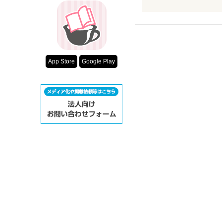
女子として見習いた
有りそうな設定だけ
彩花ちゃんは和也く
美人が本気でブスに
と必死。
テンポ良く読めて、
素敵なラブコメ。
周りの変化と、主人
すごく頑張り屋さん
あなたも読んでみては(*
App Store
Google Play
メッチャクチャ面白かっ
この作品に引き込ま
いい小説ありがとうo(*
私のオススメです(≧∇≦
たくさんの人に読ん