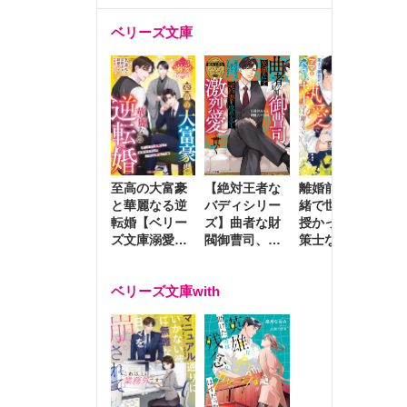
ベリーズ文庫
至高の大富豪
離婚前夜に内
冷
【絶対王者な
と華麗なる逆
緒で世継ぎを
や
バディシリー
転婚【ベリー
授かったら～
生
ズ】曲者な財
ズ文庫溺愛ア
策士な御曹司
を
閥御曹司、笑
ンソロジー】
はママとベビ
～
顔の圧で契約
ーを執愛で守
つ
妻を攻め立て
ベリーズ文庫with
り離さない～
様
激烈愛で貫く
し