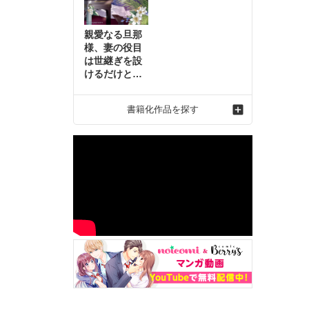
親愛なる旦那
様、妻の役目
は世継ぎを設
けるだけと聞
いておりまし
たが～虐げら
書籍化作品を探す
れ才女の幸せ
な結婚～2