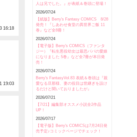
人は兄でした。』が表紙＆巻頭に登場！
2026/07/24
【紙版】Berry's Fantasy COMICS 8/28
発売！『しあわせ食堂の異世界ご飯 11
3 16:18
巻』など全8冊！
2026/07/24
【電子版】Berry's COMICS（ファンタ
ジー）『転生悪役幼女は最恐パパの愛娘
になりました 5巻』など全7冊が本日発
売！
2026/07/24
Berry's FantasyVol.83 表紙＆巻頭は『親
1 19:03
愛なる旦那様、妻の役目は世継ぎを設け
るだけと聞いておりましたが』
2026/07/21
【7/21】編集部オススメ小説全2作品
UP！
2026/07/17
【電子版】Berry's COMICSは7月24日発
売予定♪コミックページでチェック！