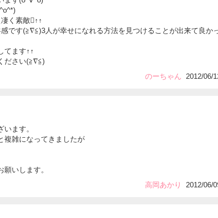
^*)
凄く素敵↑↑
感です(≧∇≦)3人が幸せになれる方法を見つけることが出来て良か
てます↑↑
ださい(≧∇≦)
のーちゃん
2012/06/1
ざいます。
と複雑になってきましたが
お願いします。
高岡あかり
2012/06/0