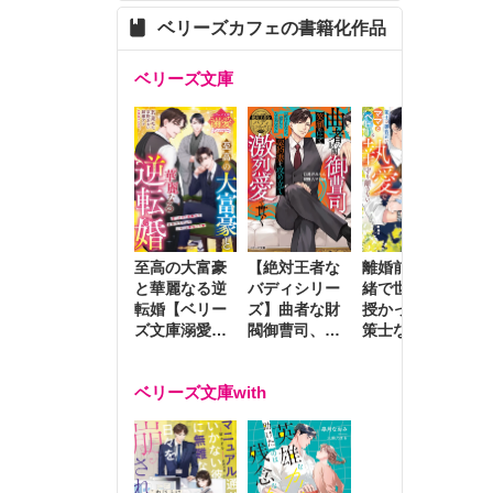
ベリーズカフェの書籍化作品
ベリーズ文庫
至高の大富豪
離婚前夜に内
冷
【絶対王者な
と華麗なる逆
緒で世継ぎを
や
バディシリー
転婚【ベリー
授かったら～
生
ズ】曲者な財
ズ文庫溺愛ア
策士な御曹司
を
閥御曹司、笑
ンソロジー】
はママとベビ
～
顔の圧で契約
ーを執愛で守
つ
妻を攻め立て
ベリーズ文庫with
り離さない～
様
激烈愛で貫く
し