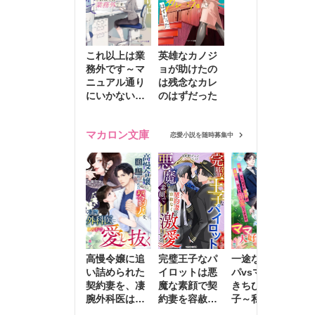
これ以上は業
英雄なカノジ
務外です～マ
ョが助けたの
ニュアル通り
は残念なカレ
にいかない彼
のはずだった
に無難な日々
を崩されて～
マカロン文庫
恋愛小説を随時募集中
高慢令嬢に追
完璧王子なパ
一途な社長パ
執
い詰められた
イロットは悪
パvsママ大好
士
契約妻を、凄
魔な素顔で契
きちびっこ息
偽
腕外科医はこ
約妻を容赦な
子～私を捨て
情
の手で愛し抜
く激愛する
たはずの元夫
堕