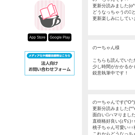
更新分読みました(o^∀
どうなっちゃうのと
更新楽しみにしています
App Store
Google Play
のーちゃん様
こちらも読んでいた
少し時間がかかるか
鋭意執筆中です！
のーちゃんです(^O^)
更新分読みました(*^o
面白いハマりました＼
直樹格好良い(≧∇≦)↑
桃子ちゃん可愛い↑↑
これからどうなっち