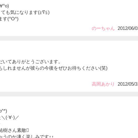
^o)
ても気になります(≧∇≦)
(^O^)
のーちゃん
2012/06/0
だいてありがとうございます。
もしれませんが彼らの今後をぜひお待ちください(笑)
高岡あかり
2012/05/3
^*)
(·∀·)／
↑
祐樹さん素敵
ゃうのか凄く楽しみです↑↑