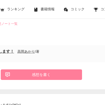
ランキング
書籍情報
コミック
コ
想ノート一覧
します！
高岡あかり
/著
感想を書く
す(o^∀^o)