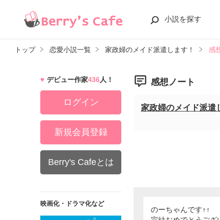
小説を探す
トップ
恋愛小説一覧
家政婦のメイド派遣します！
感
デビュー作家
436
人！
感想ノート
ログイン
家政婦のメイド派遣
新規会員登録
Berry's Cafeとは
映画化・ドラマ化など
のーちゃんです↑↑
完結おめでとうございま