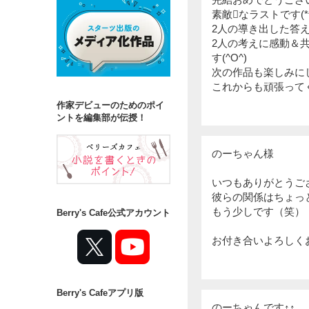
素敵なラストです(*^o
2人の導き出した答え
2人の考えに感動＆共
す(^O^)
次の作品も楽しみにし
これからも頑張ってく
作家デビューのためのポイ
ントを編集部が伝授！
のーちゃん様
いつもありがとうご
彼らの関係はちょっ
もう少しです（笑）
Berry's Cafe公式アカウント
お付き合いよろしく
Berry's Cafeアプリ版
のーちゃんです↑↑