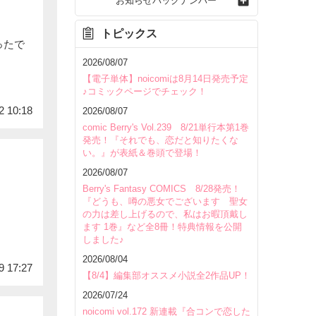
お知らせバックナンバー
トピックス
ったで
2026/08/07
【電子単体】noicomiは8月14日発売予定
♪コミックページでチェック！
2 10:18
2026/08/07
comic Berry's Vol.239 8/21単行本第1巻
発売！『それでも、恋だと知りたくな
い。』が表紙＆巻頭で登場！
2026/08/07
Berry's Fantasy COMICS 8/28発売！
『どうも、噂の悪女でございます 聖女
の力は差し上げるので、私はお暇頂戴し
ます 1巻』など全8冊！特典情報を公開
しました♪
2026/08/04
9 17:27
【8/4】編集部オススメ小説全2作品UP！
2026/07/24
noicomi vol.172 新連載『合コンで恋した