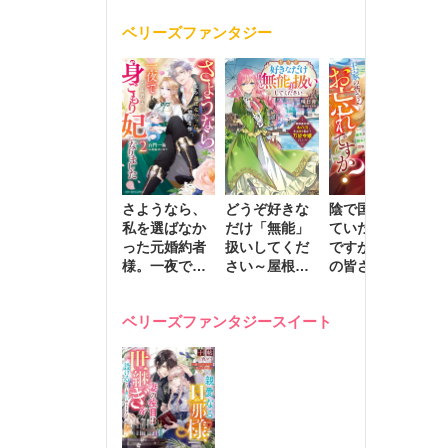
く
が息子に負け
ベリーズファンタジー
じと溺愛して
きます～
さようなら、
どうぞ好きな
陰で国を支え
転
私を選ばなか
だけ「無能」
ていたのは私
と
った元婚約者
扱いしてくだ
ですが、王家
っ
様。一夜で大
さい～屋根裏
の皆さんお忘
国
国君主の身ご
部屋の本の
れですか？～
に
もり妃になり
虫、実は国を
追放された隠
不
ベリーズファンタジースイート
ました２
動かす万能令
れ才女の辺境
保
嬢でした～
スローライフ
で
計画～
能
し