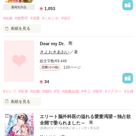
書籍化作品
1,053
#結婚
#御曹司
#溺愛
#じれじれ
#強引
表紙を見る
*・.+･｡*☆☆・.★･.+･｡*☆☆・.+

Dear my Dr.
完
有名法律事務所で働く芹花は恋愛に臆病

きよおきあおい
／著
恋人を友人に奪われて以来、なかなか次の恋に踏み出せない

総文字数/69,448
そんなある日、元恋人と友人の結婚披露宴の招待状が届く

120ページ
恋愛(その他)
披露宴を欠席できない理由を抱える芹花を助けてくれたのは

有名企業の御曹司である悠生だった

見せかけの恋人を演じ、芹花をとことん甘やかせてくれる悠生
34
に

#セレブ
#医者
#結婚
#婚約
#甘
#政略結婚
#年上
#留学
#ドクター
#主婦
芹花はどんどん惹かれていく……

表紙を見る
*・.+･｡*☆☆・.★･.+･｡*☆☆・.+

脳外科医と婚約した私。

いつも応援ありがとうございます。

エリート脳外科医の溢れる愛妻渇望～独占欲
2019年5月書籍化されることになりました。

全開で娶られました～
完
政略結婚だけど

こちらは改稿前の作品になります。

[原題]カタブツ外科医とゆっくり甘く実る恋
私の気持ちはホンモノ。
