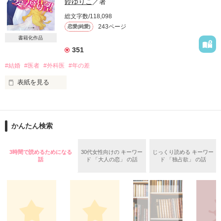
鈴ゆりこ
／著
「ねぇもっと甘えさせて？」

総文字数/118,098
243ページ
恋愛(純愛)
書籍化作品
伊崎　美波(24)

351
良家の娘

×

#結婚
#医者
#外科医
#年の差
茅島　悠哉(28)

表紙を見る
脳外科医

ある日突然、父親が結婚相手を見つけてきた！

作品を読む
その相手は数年前の“ある出来事”をきっかけに大嫌いになった
人物で……

2011/8/8

かんたん検索
完結しました!!

＊

みなさんアリガトウ(//∇//)

3時間で読めるためになる
30代女性向けの キーワー
じっくり読める キーワー
「私はあなたが好きじゃない」

2011/9/10

話
ド 「大人の恋」 の話
ド 「独占欲」 の話
図書館司書

読者様600人超えてました☆

沢木千菜(26)

♪:-: :-: :-: ::-: :-: :-: ::-: :-: :-: :♪

×

感想ありがとうございます

「それでも俺はお前と結婚する」

笑架ｻﾏ
