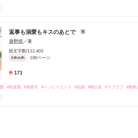
初めてだと知った哲平は

結婚しよう』と真っ直ぐに告げてきた。

流されて前の職場でうまくいかなかった梅田美桜は、海外で傷心旅行を
裏腹に、好きという気持ちを隠すことなく

年と出会い、酒の勢いもあり一夜限りの関係となる。



は新しい職場でワンナイトした美青年と再会。なんと彼の正体は、とあ
返事も溺愛もキスのあとで
完
族を離れて起業した新進気鋭の実業家、社内でも冷徹だと評判な社長―
哲平は美桜がストーカー被害に

遊野煌
／著
―！

を知る。

ら飼い猫の世話係を命じられた美桜は、猫の世話を口実にしばしば呼び
、哲平は同居を提案してきて――。

総文字数/112,403
190ページ
恋愛(純愛)
みお)

171
作品を読む
みてっぺい)

溺愛
#執着愛
#御曹司
#ハッピーエンド
#結婚
#独占欲
#ラブラブ
#職業
ずの二人の時間が、再び動き出す。

、溺愛ラブ。

）は大手お菓子メーカー、三日月製菓コーポレーションの企画戦略室で働
7.25

年前から付き合いはじめ、半年前から同棲を始めた、同期で恋人の石垣守
姫原由羅（24）との浮気が発覚した上、いつのまにか元カノにされてい
便利屋雛子』と馬鹿にされ、一人こっそり泣いていた雛子に、企画戦略
）が『──俺と結婚してくれないか』といきなりプロポーズをしてきた上
ていた話の改稿版です＊
