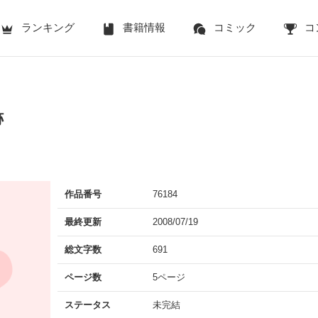
ランキング
書籍情報
コミック
コ
跡
作品番号
76184
最終更新
2008/07/19
総文字数
691
ページ数
5ページ
ステータス
未完結