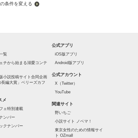
の条件を変える
公式アプリ
一覧
iOS版アプリ
ェチから始まる溺愛コンテ
Android版アプリ
公式アカウント
版小説投稿サイト合同企画
の長編大賞」ベリーズカフ
X（Twitter）
YouTube
スメ
関連サイト
フェ特別連載
野いちご
ナンバー
小説サイト ノベマ！
ックナンバー
東京女性のための情報サイ
ト OZmall