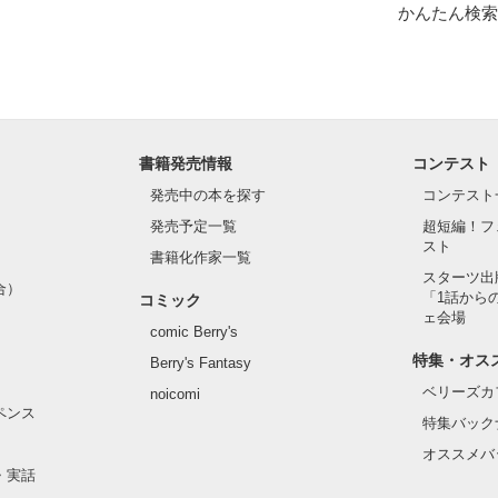
かんたん検索
書籍発売情報
コンテスト
発売中の本を探す
コンテスト
発売予定一覧
超短編！フ
スト
書籍化作家一覧
スターツ出
合）
「1話から
コミック
ェ会場
comic Berry's
特集・オス
Berry's Fantasy
ベリーズカ
noicomi
ペンス
特集バック
オススメバ
・実話