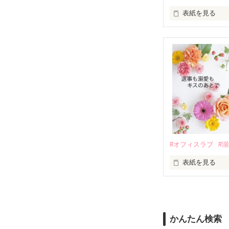
表紙を見る
さらに、美桜が
『責任をとる、
　おかしな噂を
戸惑う美桜とは
ろ、日本人美青
甘やかしてくる。
　帰国後、美桜
も関わらず、一
そんなある日、
人だったのだ―
遭っていること
　なぜか恭司か
美桜を守るため
夏木美桜(なつき
✕

鳴海哲平 (なる
#オフィスラブ
#
止まっていたは
表紙を見る
再会から始まる
舞川雛子（26
2026.6.5～2026.
また雛子には2
のだが、後輩の
守と由羅から『
かんたん検索
雪瀬鷹哉（29
＊以前、公開し