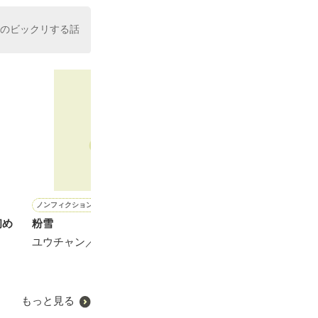
けのビックリする話
ノンフィクション・実話
恋愛(オフィスラブ)
恋愛(純愛)
恋愛(オフィスラブ)
初め
粉雪
すべて奪って、感じさせて
一生、俺のそばにいて～エ
犬猿上司に溺愛
リート御曹司が余命宣告さ
ユウチャン／著
北館由麻／著
椿りみ／著
れた幼なじみを世界一幸せ
な花嫁にするまで～
滝井みらん／著
もっと見る