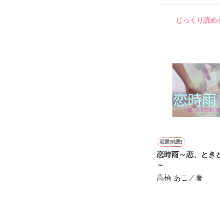
してきて──？

鷹哉『宜しくな、
じっくり読め
雛子『俺の……
シゴデキで冷徹な
※表紙も作中使
※執筆期間2026
※他サイトさん
恋愛(純愛)
恋時雨～恋、とき
～
高橋 あこ／著