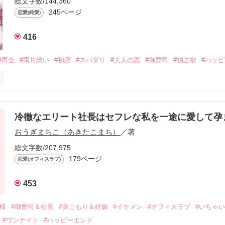
総文字数/144,360
245ページ
恋愛(純愛)
416
#再会
#両片想い
#初恋
#スパダリ
#大人の恋
#御曹司
#独占欲
#ハッ
冷徹なエリート社長はセフレな私を一途に愛して孕
に淡い恋心を抱いていた美桜。

おうぎまちこ（あきたこまち）
／著
来事をきっかけに二人の関係は壊れてしまう。

ないまま、美桜は両親の離婚によって

総文字数/207,975
なり、哲平とも離れ離れになった。

179ページ
恋愛(オフィスラブ)
年後。

453
二度と会いたくないと思っていた哲平に

会を果たす。

俺様
#御曹司＆社長
#身ごもり＆妊娠
#イケメン
#オフィスラブ
#いちゃ
なことから

#ワンナイト
#ハッピーエンド
夜を共にしてしまった。
