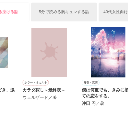
俺の雛子』🦅

る泣ける話
5分で読める胸キュンする話
40代女性向
ひぃ、雛子？！！！』🐥

上司が見せる素顔は、なぜか想像以上に甘くて……🐥💓🦅

作品を読む
用の画像も全てフリー素材です。

.6.3〜7.20完結です。　

にて恋愛トレンド1位でした〜良かったら読んで頂けると嬉しいです。
作品を読む
ホラー・オカルト
青春・友情
どき、涙
カラダ探し～最終夜～
僕は何度でも、きみに
ての恋をする。
ウェルザード／著
沖田 円／著