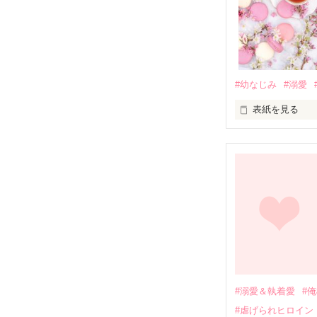
#幼なじみ
#溺愛
表紙を見る
幼なじみの哲平
しかし、ある出
関係修復もでき
引っ越すことに
それから約十二
過去の傷から、
運命のような再
#溺愛＆執着愛
#
そして、ひょん
#虐げられヒロイン
酔った勢いで一