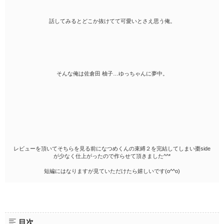
話してみるとどこか抜けてて可愛いとさえ思う俺。
そんな俺は佐倉田 柚子…ゆっちゃんに夢中。
レビューを頂いてそちらを見る前になつめくんの束縛２を完結してしまい棗side
が少なく仕上がったので作らせて頂きました^^*
短編にはなりますが見ていただけたら嬉しいです(o^^o)
目次