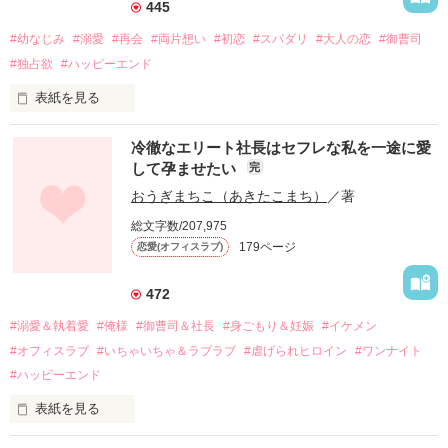
445
#幼なじみ
#溺愛
#再会
#両片想い
#初恋
#スパダリ
#大人の恋
#御曹司
#独占欲
#ハッピーエンド
表紙を見る
冷徹なエリート社長はセフレな私を一途に愛
して孕ませたい
完
幼なじみの哲平に淡い恋心を抱いていた美桜。

おうぎまちこ（あきたこまち）
／著
しかし、ある出来事をきっかけに二人の関係は壊れてしまう。

総文字数/207,975
関係修復もできないまま、美桜は両親の離婚によって

179ページ
恋愛(オフィスラブ)
引っ越すことになり、哲平とも離れ離れになった。

それから約十二年後。

472
過去の傷から、二度と会いたくないと思っていた哲平に

#溺愛＆執着愛
#俺様
#御曹司＆社長
#身ごもり＆妊娠
#イケメン
運命のような再会を果たす。

#オフィスラブ
#いちゃいちゃ＆ラブラブ
#虐げられヒロイン
#ワンナイト
そして、ひょんなことから

#ハッピーエンド
酔った勢いで一夜を共にしてしまった。

表紙を見る
さらに、美桜が初めてだと知った哲平は

『責任をとる、結婚しよう』と真っ直ぐに告げてきた。

　おかしな噂を流されて前の職場でうまくいかなかった梅田美