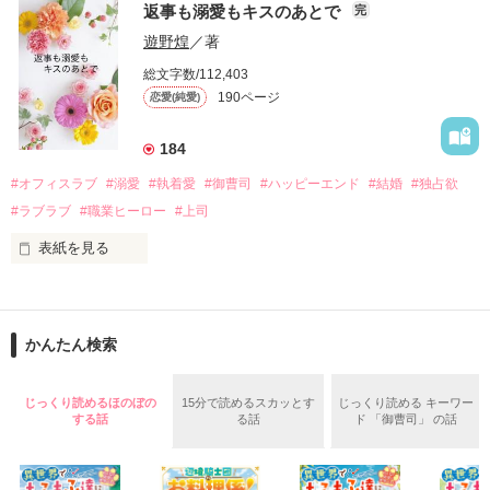
戸惑う美桜とは裏腹に、好きという気持ちを隠すことなく

返事も溺愛もキスのあとで
完
桜は、海外で傷心旅行をしていたところ、日本人美青年と出会
甘やかしてくる。

い、酒の勢いもあり一夜限りの関係となる。

遊野煌
／著
　帰国後、美桜は新しい職場でワンナイトした美青年と再会。
そんなある日、哲平は美桜がストーカー被害に

総文字数/112,403
なんと彼の正体は、とある財閥御曹司にも関わらず、一族を離
遭っていることを知る。

190ページ
恋愛(純愛)
れて起業した新進気鋭の実業家、社内でも冷徹だと評判な社長
美桜を守るため、哲平は同居を提案してきて――。

――御影恭司その人だったのだ――！

　なぜか恭司から飼い猫の世話係を命じられた美桜は、猫の世
184
話を口実にしばしば呼び出された上、二人はいわゆる身体だけ
夏木美桜(なつきみお)

#オフィスラブ
#溺愛
#執着愛
#御曹司
#ハッピーエンド
#結婚
#独占欲
✕

#ラブラブ
#職業ヒーロー
#上司
鳴海哲平 (なるみてっぺい)

表紙を見る
作品を読む
止まっていたはずの二人の時間が、再び動き出す。

舞川雛子（26）は大手お菓子メーカー、三日月製菓コーポレー
再会から始まる、溺愛ラブ。

ションの企画戦略室で働いている。

また雛子には2年前から付き合いはじめ、半年前から同棲を始
2026.6.5～2026.7.25

かんたん検索
めた、同期で恋人の石垣守（26）がいるのだが、後輩の姫原由
羅（24）との浮気が発覚した上、いつのまにか元カノにされて
いた。

じっくり読めるほのぼの
15分で読めるスカッとす
じっくり読める キーワー
守と由羅から『便利屋雛子』と馬鹿にされ、一人こっそり泣い
する話
る話
ド 「御曹司」 の話
＊以前、公開していた話の改稿版です＊

ていた雛子に、企画戦略室の上司である雪瀬鷹哉（29）が
『──俺と結婚してくれないか』といきなりプロポーズをしてき
た上、同居まで提案してきて──？
