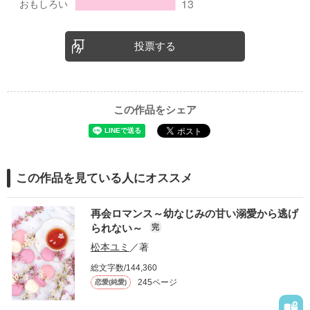
投票する
この作品をシェア
この作品を見ている人にオススメ
再会ロマンス～幼なじみの甘い溺愛から逃げ
られない～
完
松本ユミ
／著
総文字数/144,360
245ページ
恋愛(純愛)