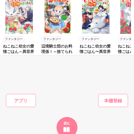
鷹哉『宜しくな、俺の雛子』🦅

雛子『俺の……ひぃ、雛子？！！！』🐥

作品を読む
シゴデキで冷徹な上司が見せる素顔は、なぜか想像以上に甘く
て……🐥💓🦅

ファンタジー
ファンタジー
ファンタジー
ファンタ
ねこねこ幼女の愛
辺境騎士団のお料
ねこねこ幼女の愛
ねこねこ
※表紙も作中使用の画像も全てフリー素材です。

情ごはん～異世界
理係！～捨てられ
情ごはん〜異世界
情ごはん
※執筆期間2026.6.3〜7.20完結です。　

でもふもふ達に料
幼女ですが、過保
でもふもふ達に料
でもふも
※他サイトさんにて恋愛トレンド1位でした〜良かったら読ん
理を作ります！～
護な家族に拾われ
理を作ります！〜
理を作り
葉月クロル／著
雨宮れん／著
葉月クロル／著
葉月クロ
で頂けると嬉しいです。
て美味しいごはん
２
３
を作ります～
もっと見る
作品を読む
かんたん検索の条件を変える
アプリ
読む