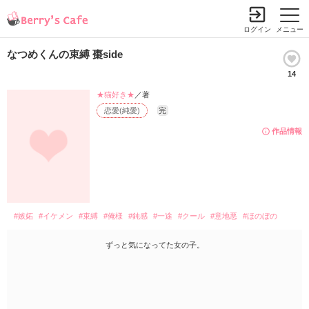
ログイン
メニュー
なつめくんの束縛 棗side
14
★猫好き★
／著
恋愛(純愛)
完
作品情報
#嫉妬
#イケメン
#束縛
#俺様
#鈍感
#一途
#クール
#意地悪
#ほのぼの
ずっと気になってた女の子。