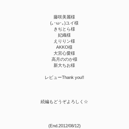
藤咲美麗様
(｡･ω･｡)ユイ様
きぢとら様
妃織様
えりりン様
AKKO様
大宮心愛様
高月ののか様
新大ちお様
レビューThank you!!
続編もどうぞよろしく☆
(End.2012/08/12)