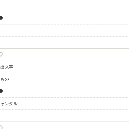
2◆
3◇
い出来事
くもの
4◆
キャンダル
真
5◇