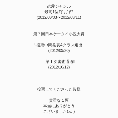
恋愛ジャンル
最高1位Σ(ﾟдﾟ)!?
(2012/09/03〜2012/09/11)
第７回日本ケータイ小説大賞
└投票中間発表Aクラス選出!!
(2012/09/20)
└第１次審査通過!!
(2012/10/12)
投票してくださった皆様
貴重な１票
本当にありがとう
ございました(:ω:)