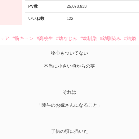
PV数
25,078,933
いいね数
122
ピュア
#胸キュン
#高校生
#幼なじみ
#幼馴染
#幼馴染み
#結婚
物心もついてない
本当に小さい頃からの夢
それは
「陸斗のお嫁さんになること」
子供の頃に描いた