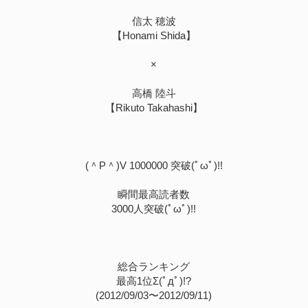
信太 穂波
【Honami Shida】
×
高橋 陸斗
【Rikuto Takahashi】
(＾P＾)V 1000000 突破(ﾟωﾟ)!!
瞬間最高読者数
3000人突破(ﾟωﾟ)!!
総合ランキング
最高1位Σ(ﾟдﾟ)!?
(2012/09/03〜2012/09/11)