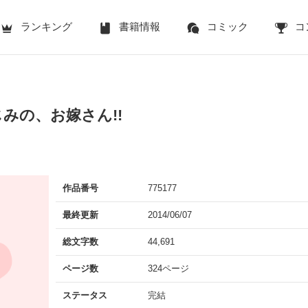
ランキング
書籍情報
コミック
コ
みの、お嫁さん!!
作品番号
775177
最終更新
2014/06/07
総文字数
44,691
ページ数
324ページ
ステータス
完結