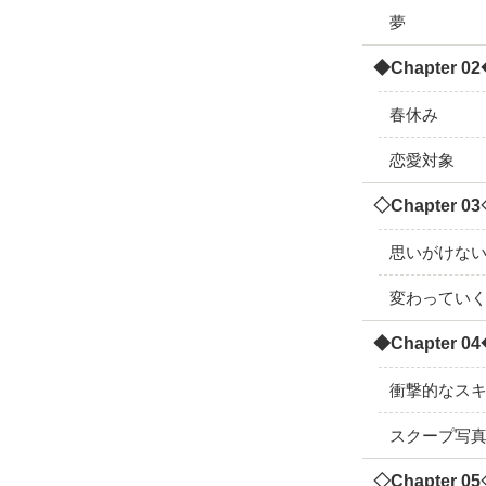
夢
◆Chapter 0
春休み
恋愛対象
◇Chapter 0
思いがけな
変わってい
◆Chapter 0
衝撃的なス
スクープ写
◇Chapter 0