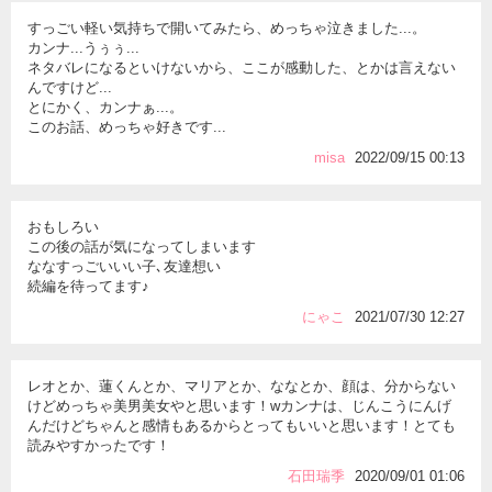
すっごい軽い気持ちで開いてみたら、めっちゃ泣きました...。
カンナ...うぅぅ...
ネタバレになるといけないから、ここが感動した、とかは言えない
んですけど...
とにかく、カンナぁ...。
このお話、めっちゃ好きです...
misa
2022/09/15 00:13
おもしろい
この後の話が気になってしまいます
ななすっごいいい子､友達想い
続編を待ってます♪
にゃこ
2021/07/30 12:27
レオとか、蓮くんとか、マリアとか、ななとか、顔は、分からない
けどめっちゃ美男美女やと思います！‪wカンナは、じんこうにんげ
んだけどちゃんと感情もあるからとってもいいと思います！とても
読みやすかったです！
石田瑞季
2020/09/01 01:06