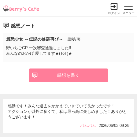
ログイン
メニュー
感想ノート
最恐少女 ～伝説の修羅再び～
黒髪
/著
野いちごGP 一次審査通過しました!!
みんなのおかげ 愛してます★(ToT)★
感想を書く
感動です！みんな過去をかかえていきていて良かったです！
アクションが以外に多くて、私は最っ高に楽しめました！ありがと
うございます！
パムパム
2026/06/03 09:29