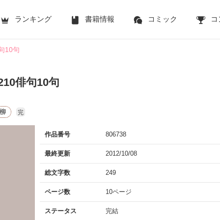
ランキング
書籍情報
コミック
コ
句10句
210俳句10句
柳
完
作品番号
806738
最終更新
2012/10/08
総文字数
249
ページ数
10ページ
ステータス
完結