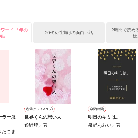
てみてください。

ったら

ーワード 「年の
2時間で読め
20代女性向けの面白い話
の話
様


O^)

るかもしれませんが、

い☆☆

い目でご覧頂けると嬉しいです。
゜*+｡+*

作品を読む


恋愛(オフィスラブ)
恋愛(純愛)
ーラー服
世界くんの想い人
明日のキミは。
作品を読む
遊野煌／著
泉野あおい／著
きたこま