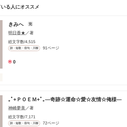
ている人にオススメ
きみへ
完
明日香★
／著
総文字数/4,515
91ページ
詩・短歌・俳句・川柳
0
いる

みへ

ちと思い出を､､､

｡ﾟ+ＰＯＥＭ+ﾟ｡―奇跡☆運命☆愛☆友情☆俺様―
神崎夢美
／著
総文字数/7,171
72ページ
詩・短歌・俳句・川柳