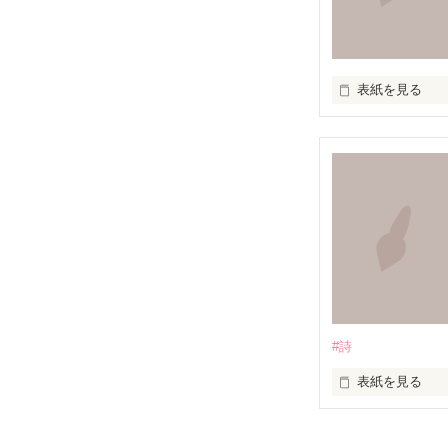
 もしこの短歌を気に入ってくださったのなら投票よろしくおねがいします。

 一応完結になっていますが、まだまだ更新します

表紙を見る
いろんな

、
アクレコ×ＰＯＥ
集めました。

皆さんが持ってる
画像や有名なマ
セリフなどもあ
#詩
読みながら

当ててみて下さ
表紙を見る
不定期に詩を書
*｡ﾟ+*｡ﾟ+*｡ﾟ+*｡ﾟ