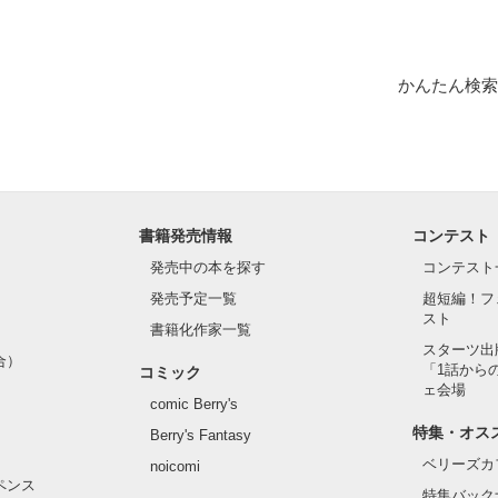
かんたん検索
書籍発売情報
コンテスト
発売中の本を探す
コンテスト
発売予定一覧
超短編！フ
スト
書籍化作家一覧
スターツ出
合）
「1話から
コミック
ェ会場
comic Berry's
特集・オス
Berry's Fantasy
ベリーズカ
noicomi
ペンス
特集バック