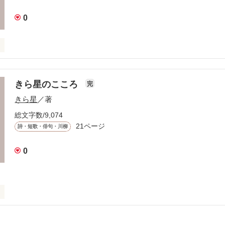
0
Ｍ

きら星のこころ
完
作品を読む
きら星
／著
総文字数/9,074
21ページ
詩・短歌・俳句・川柳


ンガの

0
るので

い☆

いていきます。

+*｡ﾟ+*｡ﾟ+*
