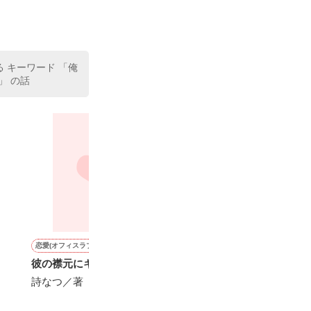
る キーワード 「俺
」 の話
恋愛(オフィスラブ)
恋愛(キケン・ダーク)
恋愛(オフィスラブ)
青春・友情
彼の襟元にキスマーク。
スカーレットの悪女
聖夜の奇跡
蘭蝶【完】
詩なつ／著
Raika_／著
佳乃こはる／著
玲華☆／著