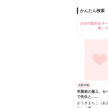
私の考えたのも

かんたん検索
よかったら覗い
ありますので

何かに必要にな
15分で読める キ
参考として

差」 
見てくださるのら
とても光栄です(^
稚拙な詩集にな
是非みてくださ
その辺りは温か
*｡+*｡+*+*｡｡*+｡*
２０１１

最終更新４/２４ 
Ｐ.１９～２６
恋愛(学園)
卒業前の屋上、セ
で先生と……
おうぎまちこ（あ
ち）／著