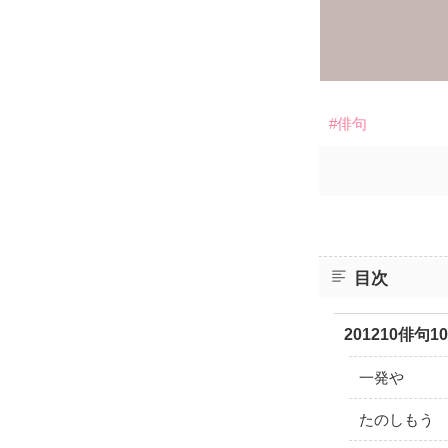
#俳句
目次
201210俳句1
一発や
たのしもう