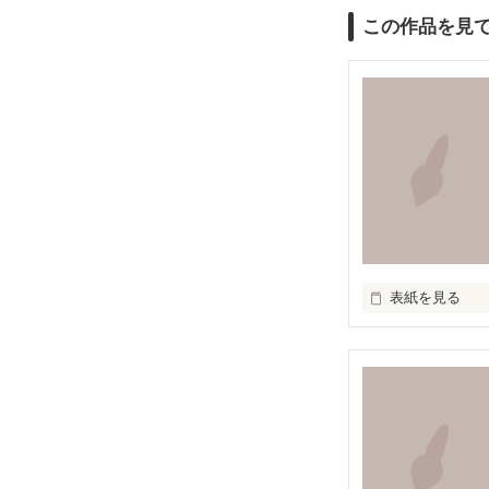
この作品を見
表紙を見る
　このせかいに
　たくさんのき
　たくさんの気持
 これは短歌です

 限られた字数のなかであるときふとあふれた気持ちを表現しました。

 これを呼んでなにか感じてもらえるなら幸いです。
