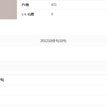
PV数
873
いいね数
0
201210俳句10句
0句