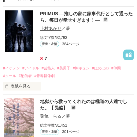
PRIMUS ―推しの家に家事代行として通った
ら、毎日が幸せすぎます！―
完
上村あかり
／著
総文字数/92,792
384ページ
青春・友情
7
#イケメン
#アイドル
#芸能人
#美男子
#胸キュン
#ほのぼの
#仲間
#クール
#配信者
#青春群像劇
表紙を見る
推しは画面の向こうにいるはずだったのに、仕事先で毎日会っ
地獄から救ってくれたのは極道の人達でし
ています。

た。【長編】
完
不器用でも努力を諦めない赤。

兎亀 らる
／著
無口で頼れる黒。

総文字数/81,452
天才肌で笑顔が眩しい白。

301ページ
青春・友情