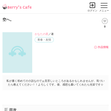
ログイン
メニュー
空へ。
0
かなたの星
／著
青春・友情
作品情報
私が書く初めての小説なのでぉ見苦しいところがあるかもしれませんが、気づい
たら教えてください！！よろしくです。後、感想も書いてくれたら光栄です☆
目次