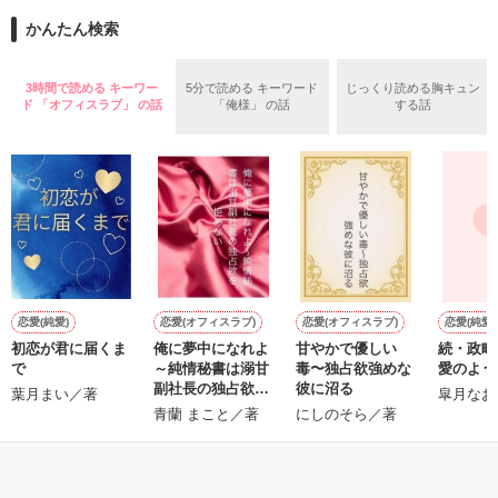
──『ん？　恋カレー？』

かんたん検索
『うん。恋カレーを100回たべたら、好きな人が自分のこと好
きになっちゃうんだって』

両親から虐待を受け感情を知らない女の子と

3時間で読める キーワー
5分で読める キーワード
じっくり読める胸キュン
ド 「オフィスラブ」 の話
「俺様」 の話
する話
これは好きなアイツに好きだよって言えない、臆病な私の初恋
その女の子に感情を教える極道達との物語。

と恋のおまじないの話。

泣き方も、笑い方も、助けの求め方も、何も知らなかった。

※表紙はフリー素材です。コンテスト用に既存作を改稿しまし
でもみんなが教えてくれた。

た。
恋愛(純愛)
恋愛(オフィスラブ)
恋愛(オフィスラブ)
恋愛(純愛)
作品を読む
初恋が君に届くま
俺に夢中になれよ
甘やかで優しい
続・政略
『"愛してるよ"』

で
～純情秘書は溺甘
毒〜独占欲強めな
愛のよう
副社長の独占欲を
彼に沼る
葉月まい／著
皐月なお
拒めない
青蘭 まこと／著
にしのそら／著
感動のラスト──

もっと見る