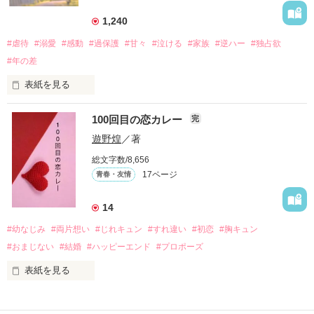
三人の姿に勇気をもらい、「私も一歩踏み出してみたい」と思
えるようになった。

1,240
#虐待
#溺愛
#感動
#過保護
#甘々
#泣ける
#家族
#逆ハー
#独占欲
#年の差
　　　恋、友情、夢、そして成長。

　　　　笑って、ときどき泣ける。

表紙を見る
　　　　　　〜青春群像劇〜

100回目の恋カレー
完
｢全部あんたのせいよ｣

『──のせいじゃないよ』

遊野煌
／著
総文字数/8,656
17ページ
青春・友情
｢なんであんたが生きてんのよ｣

作品を読む
『生きていてくれてありがとう』

14
#幼なじみ
#両片想い
#じれキュン
#すれ違い
#初恋
#胸キュン
｢あんたなんか産まなきゃ良かった｣

『産まれてきてくれてありがとう』

#おまじない
#結婚
#ハッピーエンド
#プロポーズ
表紙を見る
｢あんたさえ居なければ·····｣

『ねぇ、恋カレーって知ってる？』

『──が居てくれたから俺たちは·····』
