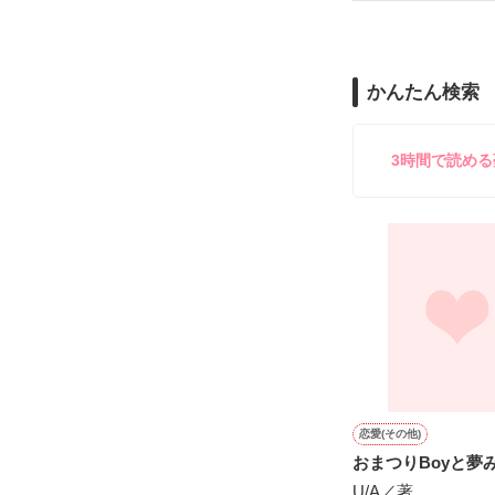
舞川雛子（26
2026.6.5～2026.
また雛子には2
のだが、後輩の
守と由羅から『
かんたん検索
雪瀬鷹哉（29
＊以前、公開し
してきて──？

鷹哉『宜しくな、
3時間で読め
雛子『俺の……
シゴデキで冷徹な
※表紙も作中使
※執筆期間2026
※他サイトさん
恋愛(その他)
おまつりBoyと夢みる
U/A／著