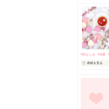
#幼なじみ
#溺愛
表紙を見る
幼なじみの哲平
しかし、ある出
関係修復もでき
引っ越すことに
それから約十二