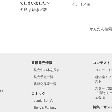
てしまいました〜
クナリ／著
冬野 まゆき／著
かんたん検索
書籍発売情報
コンテスト
発売中の本を探す
コンテスト
発売予定一覧
超短編！フ
スト
書籍化作家一覧
スターツ出
合）
「1話から
コミック
ェ会場
comic Berry's
特集・オス
Berry's Fantasy