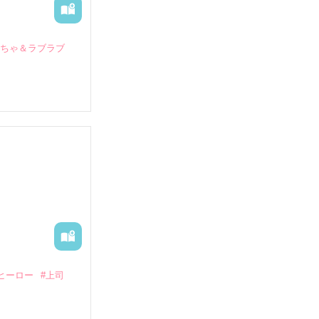
いちゃ＆ラブラブ
していたとこ
る財閥御曹司に
―御影恭司その
出された上、二
ヒーロー
#上司