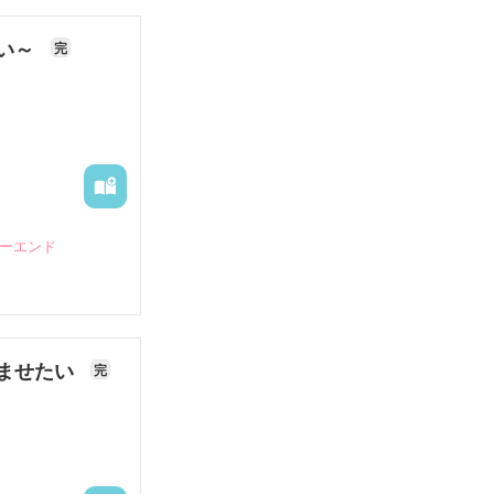
ない～
完
ピーエンド
ませたい
完