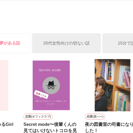
）は大手お菓子メーカー、三日月製菓コーポレーションの企画戦略室で働
7.25

年前から付き合いはじめ、半年前から同棲を始めた、同期で恋人の石垣守
姫原由羅（24）との浮気が発覚した上、いつのまにか元カノにされてい
便利屋雛子』と馬鹿にされ、一人こっそり泣いていた雛子に、企画戦略
）が『──俺と結婚してくれないか』といきなりプロポーズをしてきた上
ていた話の改稿版です＊

俺の雛子』🦅

る夢がある話
20代女性向けの切ない話
15分で
ひぃ、雛子？！！！』🐥

上司が見せる素顔は、なぜか想像以上に甘くて……🐥💓🦅

作品を読む
用の画像も全てフリー素材です。

.6.3〜7.20完結です。　

にて恋愛トレンド1位でした〜良かったら読んで頂けると嬉しいです。
作品を読む
恋愛(オフィスラブ)
恋愛(逆ハー)
Girl
Secret mode〜後輩くんの
夜の図書室の司書にな
見てはいけないトコロを見
した！