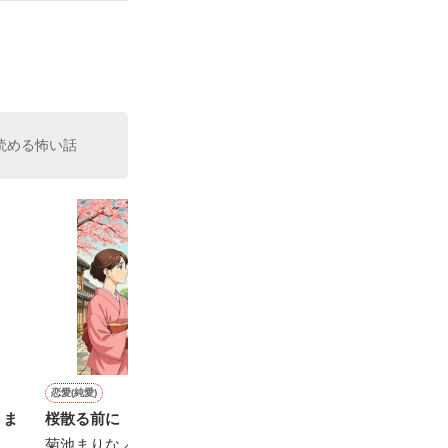
いている。

（26）がいる
た。

室の上司である
、同居まで提案
読める怖い話
恋愛(純愛)
恋愛(純愛)
ファンタジー
青春・友情
りま
桜散る前に
ねぇ、先生。
天満堂へようこそ -2-
愛は惜しみなく
菊池まりな／著
美花、／著
浅井 ことは／著
ゆん\★/／著