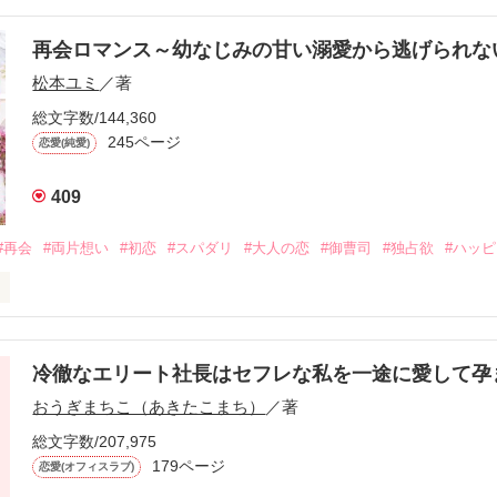
再会ロマンス～幼なじみの甘い溺愛から逃げられ
松本ユミ
／著
総文字数/144,360
245ページ
恋愛(純愛)
409
#再会
#両片想い
#初恋
#スパダリ
#大人の恋
#御曹司
#独占欲
#ハッ
冷徹なエリート社長はセフレな私を一途に愛して孕
に淡い恋心を抱いていた美桜。

おうぎまちこ（あきたこまち）
／著
来事をきっかけに二人の関係は壊れてしまう。

ないまま、美桜は両親の離婚によって

総文字数/207,975
なり、哲平とも離れ離れになった。

179ページ
恋愛(オフィスラブ)
年後。
