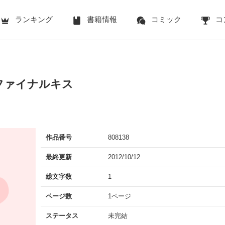
ランキング
書籍情報
コミック
コ
ファイナルキス
作品番号
808138
最終更新
2012/10/12
総文字数
1
ページ数
1ページ
ステータス
未完結