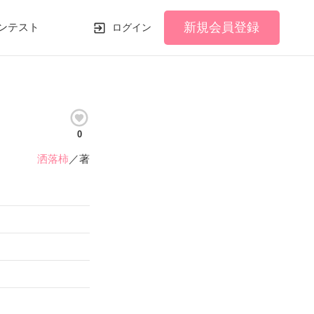
新規会員登録
ンテスト
ログイン
0
洒落柿
／著