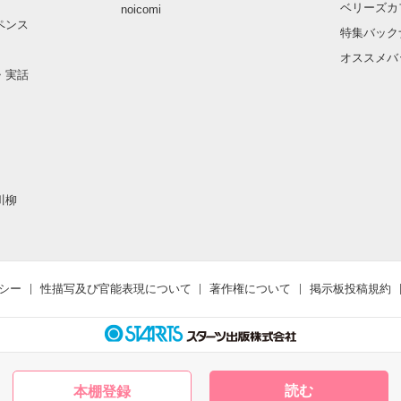
ベリーズカ
noicomi
ペンス
特集バック
オススメバ
・実話
川柳
シー
性描写及び官能表現について
著作権について
掲示板投稿規約
読む