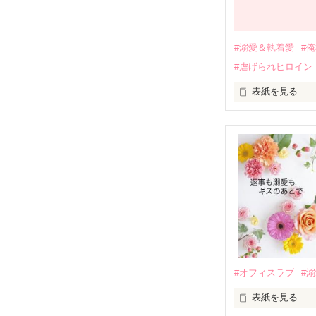
過去の傷から、
運命のような再
#溺愛＆執着愛
#
そして、ひょん
#虐げられヒロイン
酔った勢いで一
表紙を見る
さらに、美桜が
『責任をとる、
　おかしな噂を
戸惑う美桜とは
ろ、日本人美青
甘やかしてくる。
　帰国後、美桜
も関わらず、一
そんなある日、
人だったのだ―
遭っていること
　なぜか恭司か
美桜を守るため
夏木美桜(なつき
✕

鳴海哲平 (なる
#オフィスラブ
#
止まっていたは
表紙を見る
再会から始まる