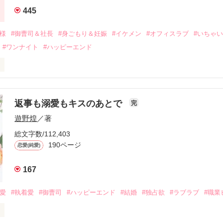
445
二度と会いたくないと思っていた哲平に

会を果たす。

俺様
#御曹司＆社長
#身ごもり＆妊娠
#イケメン
#オフィスラブ
#いちゃ
なことから

#ワンナイト
#ハッピーエンド
夜を共にしてしまった。

初めてだと知った哲平は

結婚しよう』と真っ直ぐに告げてきた。

流されて前の職場でうまくいかなかった梅田美桜は、海外で傷心旅行を
裏腹に、好きという気持ちを隠すことなく

年と出会い、酒の勢いもあり一夜限りの関係となる。



は新しい職場でワンナイトした美青年と再会。なんと彼の正体は、とあ
返事も溺愛もキスのあとで
完
族を離れて起業した新進気鋭の実業家、社内でも冷徹だと評判な社長―
哲平は美桜がストーカー被害に

遊野煌
／著
―！

を知る。

ら飼い猫の世話係を命じられた美桜は、猫の世話を口実にしばしば呼び
、哲平は同居を提案してきて――。

総文字数/112,403
190ページ
恋愛(純愛)
みお)

167
作品を読む
みてっぺい)

溺愛
#執着愛
#御曹司
#ハッピーエンド
#結婚
#独占欲
#ラブラブ
#職業
ずの二人の時間が、再び動き出す。

、溺愛ラブ。
