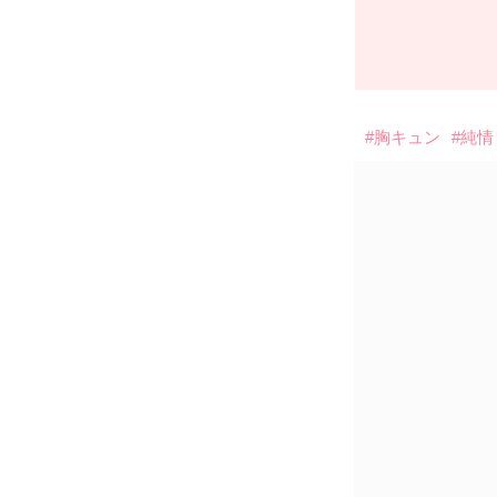
#胸キュン
#純情