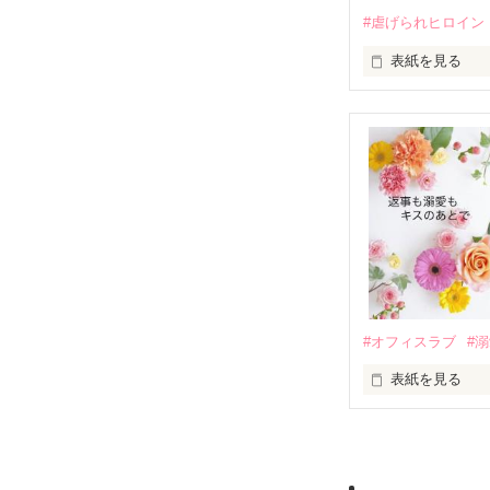
そして、ひょん
#虐げられヒロイン
酔った勢いで一
表紙を見る
さらに、美桜が
『責任をとる、
　おかしな噂を
戸惑う美桜とは
ろ、日本人美青
甘やかしてくる。
　帰国後、美桜
も関わらず、一
そんなある日、
人だったのだ―
遭っていること
　なぜか恭司か
美桜を守るため
夏木美桜(なつき
✕

鳴海哲平 (なる
#オフィスラブ
#
止まっていたは
表紙を見る
再会から始まる
舞川雛子（26
2026.6.5～2026.
また雛子には2
のだが、後輩の
守と由羅から『