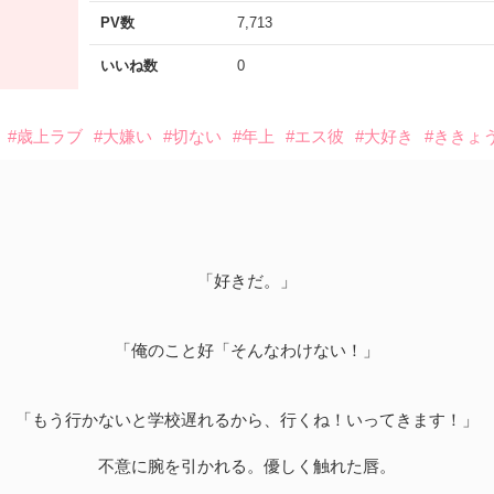
PV数
7,713
いいね数
0
#歳上ラブ
#大嫌い
#切ない
#年上
#エス彼
#大好き
#ききょ
「好きだ。」
「俺のこと好「そんなわけない！」
「もう行かないと学校遅れるから、行くね！いってきます！」
不意に腕を引かれる。優しく触れた唇。