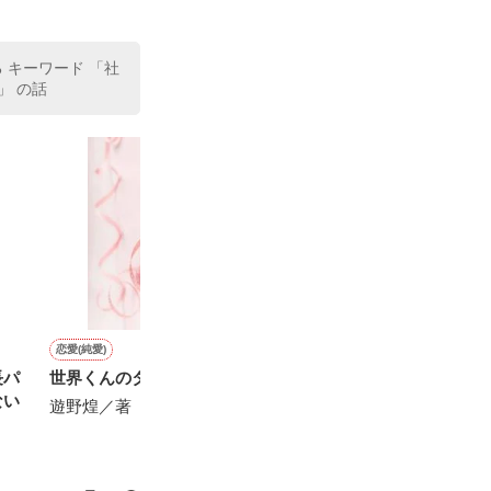
、同居まで提案
る キーワード 「社
」 の話
恋愛(純愛)
恋愛(その他)
恋愛(ラブコメ)
ノンフィクション・実
長パ
世界くんのタカラモノ
14歳＿初体験!?
《続々》俺様幼馴染の溺愛
あたしは今日も
ない
包囲網（出産♡子育て編）
遊野煌／著
あさ／著
流咲 花蓮／著
吉岡ミホ／著