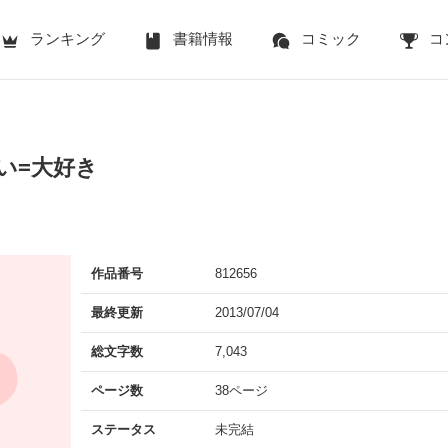
ランキング
書籍情報
コミック
コ
い=大好き
作品番号
812656
最終更新
2013/07/04
総文字数
7,043
ページ数
38ページ
ステータス
未完結