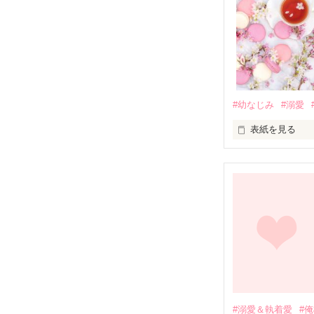
#幼なじみ
#溺愛
表紙を見る
幼なじみの哲平
しかし、ある出
関係修復もでき
引っ越すことに
それから約十二
過去の傷から、
運命のような再
#溺愛＆執着愛
#