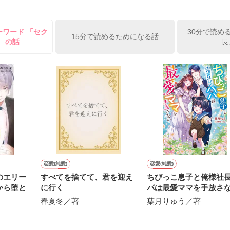
）が『──俺と結婚してくれないか』といきなりプロポーズをしてきた上
ていた話の改稿版です＊

ーワード 「セク
30分で読め
俺の雛子』🦅

15分で読めるためになる話
」 の話
長
ひぃ、雛子？！！！』🐥

上司が見せる素顔は、なぜか想像以上に甘くて……🐥💓🦅

作品を読む
用の画像も全てフリー素材です。

.6.3〜7.20完結です。　

にて恋愛トレンド1位でした〜良かったら読んで頂けると嬉しいです。
作品を読む
恋愛(純愛)
恋愛(純愛)
のエリー
すべてを捨てて、君を迎え
ちびっこ息子と俺様社
から堕と
に行く
パは最愛ママを手放さ
春夏冬／著
葉月りゅう／著