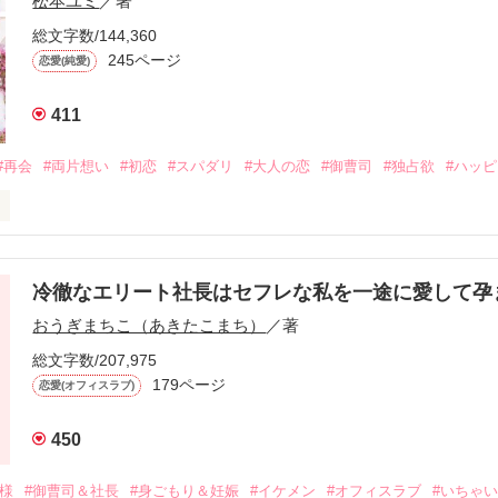
松本ユミ
／著
総文字数/144,360
245ページ
恋愛(純愛)
411
#再会
#両片想い
#初恋
#スパダリ
#大人の恋
#御曹司
#独占欲
#ハッ
冷徹なエリート社長はセフレな私を一途に愛して孕
に淡い恋心を抱いていた美桜。

おうぎまちこ（あきたこまち）
／著
来事をきっかけに二人の関係は壊れてしまう。

ないまま、美桜は両親の離婚によって

総文字数/207,975
なり、哲平とも離れ離れになった。

179ページ
恋愛(オフィスラブ)
年後。

450
二度と会いたくないと思っていた哲平に

会を果たす。

俺様
#御曹司＆社長
#身ごもり＆妊娠
#イケメン
#オフィスラブ
#いちゃ