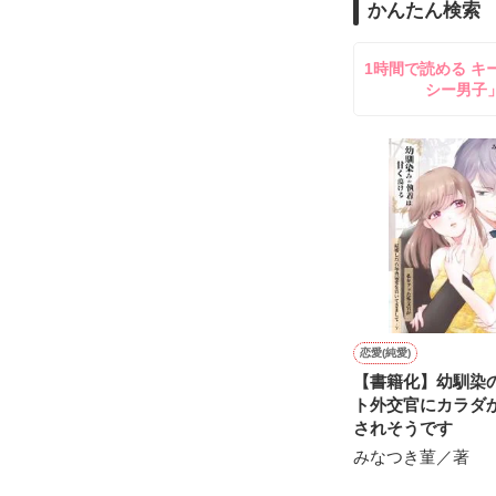
かんたん検索
雪瀬鷹哉（29
＊以前、公開し
してきて──？

1時間で読める キ
鷹哉『宜しくな、
シー男子
雛子『俺の……
シゴデキで冷徹な
※表紙も作中使
※執筆期間2026
※他サイトさん
恋愛(純愛)
【書籍化】幼馴染
ト外交官にカラダ
されそうです
みなつき菫／著