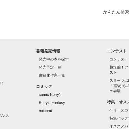
かんたん検索
書籍発売情報
コンテスト
発売中の本を探す
コンテスト
発売予定一覧
超短編！フ
スト
書籍化作家一覧
スターツ出
合）
「1話から
コミック
ェ会場
comic Berry's
特集・オス
Berry's Fantasy
ベリーズカ
noicomi
ペンス
特集バック
オススメバ