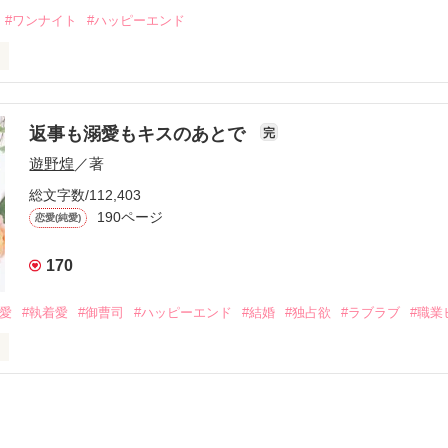
なことから

#ワンナイト
#ハッピーエンド
夜を共にしてしまった。

初めてだと知った哲平は

結婚しよう』と真っ直ぐに告げてきた。

流されて前の職場でうまくいかなかった梅田美桜は、海外で傷心旅行を
裏腹に、好きという気持ちを隠すことなく

年と出会い、酒の勢いもあり一夜限りの関係となる。



は新しい職場でワンナイトした美青年と再会。なんと彼の正体は、とあ
返事も溺愛もキスのあとで
完
族を離れて起業した新進気鋭の実業家、社内でも冷徹だと評判な社長―
哲平は美桜がストーカー被害に

遊野煌
／著
―！

を知る。

ら飼い猫の世話係を命じられた美桜は、猫の世話を口実にしばしば呼び
、哲平は同居を提案してきて――。

総文字数/112,403
190ページ
恋愛(純愛)
みお)

170
作品を読む
みてっぺい)

溺愛
#執着愛
#御曹司
#ハッピーエンド
#結婚
#独占欲
#ラブラブ
#職業
ずの二人の時間が、再び動き出す。

、溺愛ラブ。

）は大手お菓子メーカー、三日月製菓コーポレーションの企画戦略室で働
7.25

年前から付き合いはじめ、半年前から同棲を始めた、同期で恋人の石垣守
姫原由羅（24）との浮気が発覚した上、いつのまにか元カノにされてい
便利屋雛子』と馬鹿にされ、一人こっそり泣いていた雛子に、企画戦略