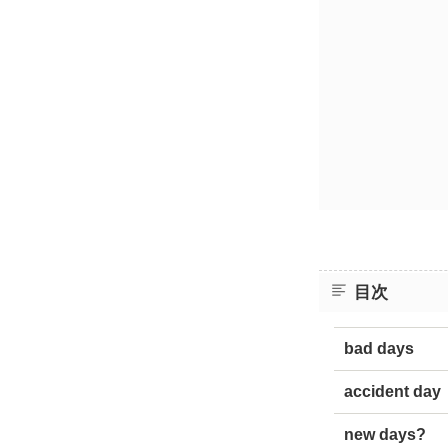
目次
bad days
accident day
new days?